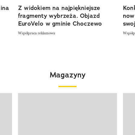
ina
Z widokiem na najpiękniejsze
Kon
fragmenty wybrzeża. Objazd
now
EuroVelo w gminie Choczewo
swoj
Współpraca reklamowa
Współp
Magazyny
Pokazywanie elementu 1 z 4