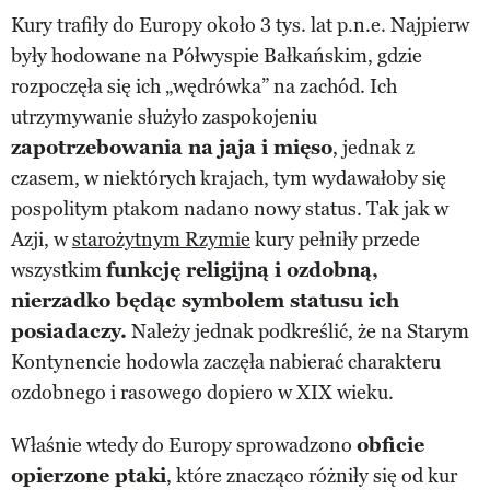
Kury trafiły do Europy około 3 tys. lat p.n.e. Najpierw
były hodowane na Półwyspie Bałkańskim, gdzie
rozpoczęła się ich „wędrówka” na zachód. Ich
utrzymywanie służyło zaspokojeniu
zapotrzebowania na jaja i mięso
, jednak z
czasem, w niektórych krajach, tym wydawałoby się
pospolitym ptakom nadano nowy status. Tak jak w
Azji, w
starożytnym Rzymie
kury pełniły przede
wszystkim
funkcję religijną i ozdobną,
nierzadko będąc symbolem statusu ich
posiadaczy.
Należy jednak podkreślić, że na Starym
Kontynencie hodowla zaczęła nabierać charakteru
ozdobnego i rasowego dopiero w XIX wieku.
Właśnie wtedy do Europy sprowadzono
obficie
opierzone ptaki
, które znacząco różniły się od kur