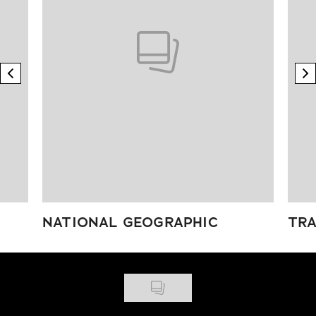
previous element
n
NATIONAL GEOGRAPHIC
TRA