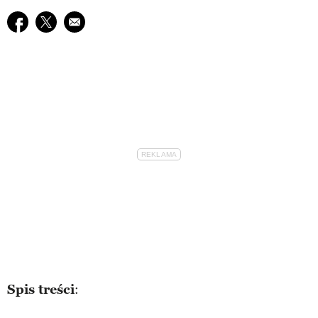
Udostępnij na facebook
Udostępnij na twitter
E-mail do przyjaciela
Spis treści
: