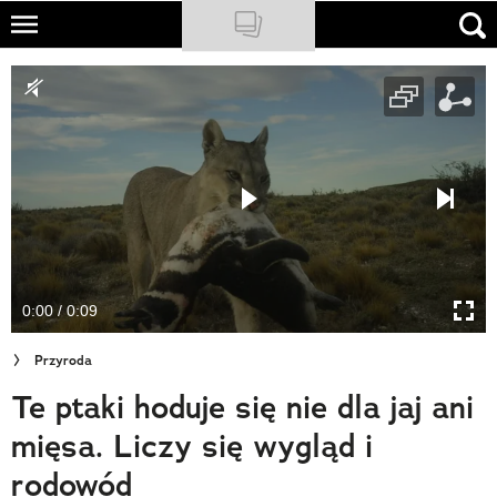
Skip
to
NATIONAL GEOGRAPHIC
main
content
TRAVELER
PODCASTY
Sklep
Newsletter
0:00 / 0:09
Cuda Polski
Przyroda
Wielki Konkurs Fotograficzny
Te ptaki hoduje się nie dla jaj ani
Trendbook Podróżniczy
mięsa. Liczy się wygląd i
Polecane
rodowód