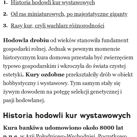
Historia hodowli kur wystawowych
Od ras miniaturowych, po majestatyczne giganty
Rasy kur, czyli wachlarz różnorodności
Hodowla drobiu
od wieków stanowiła fundament
gospodarki rolnej. Jednak w pewnym momencie
historycznym kura domowa przestała być zwierzęciem
typowo gospodarskim i wkroczyła do świata czystej
estetyki
. Kury ozdobne
przekształciły drób w obiekt
hobbystyczny i wystawowy. Tym samym stały się
żywym dowodem na potęgę selekcji genetycznej i
pasji hodowlanej.
Historia hodowli kur wystawowych
Kura bankiwa udomowiono około 8000 lat
p.n.e.
w Azji Południowo-Wschodniej. Początkowo