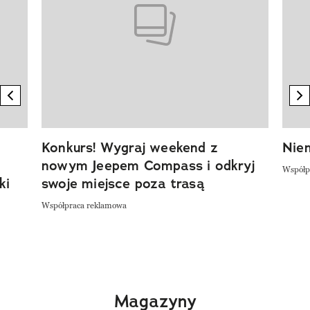
previous element
n
Konkurs! Wygraj weekend z
Niem
nowym Jeepem Compass i odkryj
Współp
ki
swoje miejsce poza trasą
Współpraca reklamowa
Magazyny