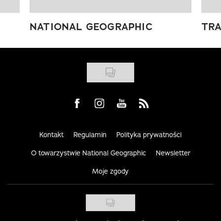
NATIONAL GEOGRAPHIC
TRA
Visit us on Facebook
Visit us on Instagram
Visit us on Youtube
Visit us on Rss
Kontakt
Regulamin
Polityka prywatności
O towarzystwie National Geographic
Newsletter
Moje zgody