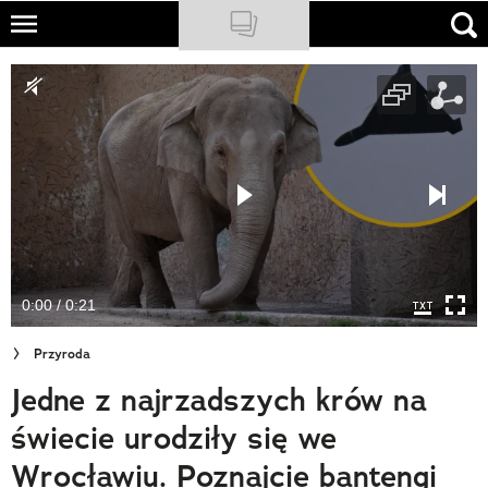
Skip
to
NATIONAL GEOGRAPHIC
main
content
TRAVELER
PODCASTY
Sklep
Newsletter
0:00 / 0:21
Cuda Polski
Przyroda
Wielki Konkurs Fotograficzny
Jedne z najrzadszych krów na
Trendbook Podróżniczy
świecie urodziły się we
Polecane
Wrocławiu. Poznajcie bantengi