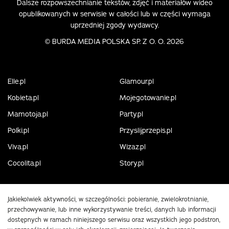
Dalsze rozpowszechnianie tekstów, zdjęć i materiałów wideo
opublikowanych w serwisie w całości lub w części wymaga
uprzedniej zgody wydawcy.
©
BURDA MEDIA POLSKA SP. Z O. O. 2026
Elle.pl
Glamour.pl
Kobieta.pl
Mojegotowanie.pl
Mamotoja.pl
Party.pl
Polki.pl
Przyslijprzepis.pl
Viva.pl
Wizaz.pl
Cocolita.pl
Story.pl
Jakiekolwiek aktywności, w szczególności: pobieranie, zwielokrotnianie,
przechowywanie, lub inne wykorzystywanie treści, danych lub informacji
dostępnych w ramach niniejszego serwisu oraz wszystkich jego podstron,