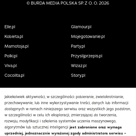
©
BURDA MEDIA POLSKA SP. Z O. O. 2026
Elle.pl
Glamour.pl
Kobieta.pl
Mojegotowanie.pl
Mamotoja.pl
Party.pl
Polki.pl
Przyslijprzepis.pl
Viva.pl
Wizaz.pl
Cocolita.pl
Story.pl
Jakiekolwiek aktywności, w szczególności: pobieranie, zwielokrotnianie,
przechowywanie, lub inne wykorzystywanie treści, danych lub informacji
dostępnych w ramach niniejszego serwisu oraz wszystkich jego podstron,
w szczególności w celu ich eksploracji, zmierzającej do tworzenia,
rozwoju, modyfikacji i szkolenia systemów uczenia maszynowego,
algorytmów lub sztucznej inteligencji
jest zabronione oraz wymaga
uprzedniej, jednoznacznie wyrażonej zgody administratora serwisu –