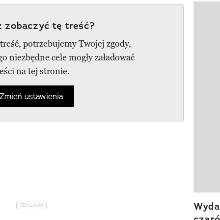
Pokazy
 zobaczyć tę treść?
 treść, potrzebujemy Twojej zgody,
ego niezbędne cele mogły załadować
reści na tej stronie.
Zmień ustawienia
Wydan
czar