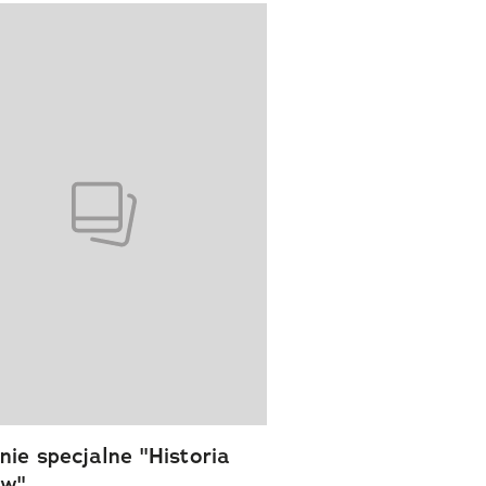
wanie elementu 1 z 1
ie specjalne "Historia
ów"