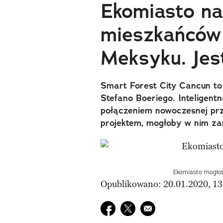
Ekomiasto na
mieszkańców
Meksyku. Jes
Smart Forest City Cancun to
Stefano Boeriego. Inteligent
połączeniem nowoczesnej prze
projektem, mogłoby w nim zam
Ekomiasto mogłoby
Opublikowano: 20.01.2020, 13
Udostępnij na facebook
Udostępnij na twitter
E-mail do przyjaciela