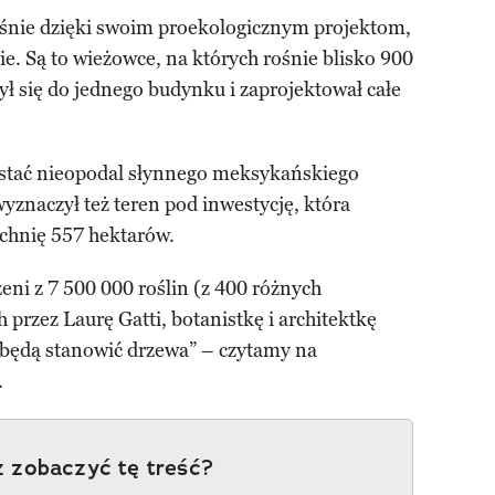
łaśnie dzięki swoim proekologicznym projektom,
ie. Są to wieżowce, na których rośnie blisko 900
ył się do jednego budynku i zaprojektował całe
tać nieopodal słynnego meksykańskiego
yznaczył też teren pod inwestycję, która
hnię 557 hektarów.
eni z 7 500 000 roślin (z 400 różnych
przez Laurę Gatti, botanistkę i architektkę
 będą stanowić drzewa” – czytamy na
.
 zobaczyć tę treść?