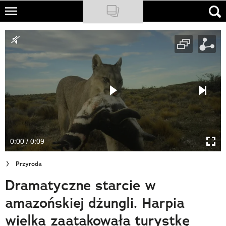
Skip
to
NATIONAL GEOGRAPHIC
main
content
TRAVELER
PODCASTY
Sklep
Newsletter
0:00 / 0:09
Cuda Polski
Przyroda
Wielki Konkurs Fotograficzny
Dramatyczne starcie w
Trendbook Podróżniczy
amazońskiej dżungli. Harpia
Polecane
wielka zaatakowała turystkę