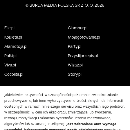
©
BURDA MEDIA POLSKA SP. Z O. O. 2026
Elle.pl
Glamour.pl
Kobieta.pl
Mojegotowanie.pl
Mamotoja.pl
Party.pl
Polki.pl
Przyslijprzepis.pl
Viva.pl
Wizaz.pl
Cocolita.pl
Story.pl
Jakiekolwiek aktywności, w szczególności: pobieranie, zwielokrotnianie,
przechowywanie, lub inne wykorzystywanie treści, danych lub informacji
dostępnych w ramach niniejszego serwisu oraz wszystkich jego podstron,
w szczególności w celu ich eksploracji, zmierzającej do tworzenia,
rozwoju, modyfikacji i szkolenia systemów uczenia maszynowego,
algorytmów lub sztucznej inteligencji
jest zabronione oraz wymaga
uprzedniej, jednoznacznie wyrażonej zgody administratora serwisu –