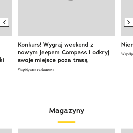
previous element
n
Konkurs! Wygraj weekend z
Niem
nowym Jeepem Compass i odkryj
Współp
ki
swoje miejsce poza trasą
Współpraca reklamowa
Magazyny