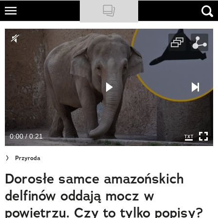
Skip
to
NATIONAL GEOGRAPHIC
main
content
TRAVELER
PODCASTY
Sklep
Newsletter
0:00 / 0:21
Cuda Polski
Przyroda
Wielki Konkurs Fotograficzny
Dorosłe samce amazońskich
Trendbook Podróżniczy
delfinów oddają mocz w
Polecane
powietrzu. Czy to tylko popisy?