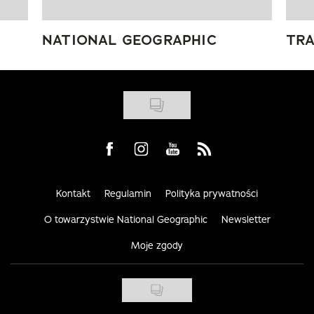
NATIONAL GEOGRAPHIC
TRA
Visit us on Facebook
Visit us on Instagram
Visit us on Youtube
Visit us on Rss
Kontakt
Regulamin
Polityka prywatności
O towarzystwie National Geographic
Newsletter
Moje zgody