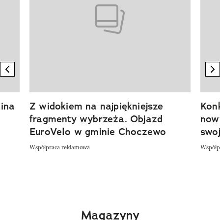
previous element
n
ina
Z widokiem na najpiękniejsze
Kon
fragmenty wybrzeża. Objazd
now
EuroVelo w gminie Choczewo
swoj
Współpraca reklamowa
Współp
Magazyny