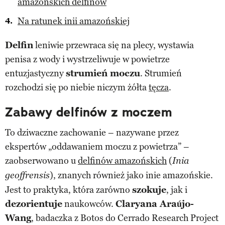
amazońskich delfinów
Na ratunek inii amazońskiej
Delfin
leniwie przewraca się na plecy, wystawia
penisa z wody i wystrzeliwuje w powietrze
entuzjastyczny
strumień moczu
. Strumień
rozchodzi się po niebie niczym żółta
tęcza
.
Zabawy delfinów z moczem
To dziwaczne zachowanie – nazywane przez
ekspertów „oddawaniem moczu z powietrza” –
zaobserwowano u
delfinów amazońskich
(
Inia
), znanych również jako inie amazońskie.
geoffrensis
Jest to praktyka, która zarówno
szokuje
, jak i
dezorientuje
naukowców.
Claryana Araújo-
Wang
, badaczka z Botos do Cerrado Research Project