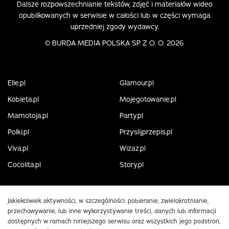
Dalsze rozpowszechnianie tekstów, zdjęć i materiałów wideo
opublikowanych w serwisie w całości lub w części wymaga
uprzedniej zgody wydawcy.
©
BURDA MEDIA POLSKA SP. Z O. O. 2026
Elle.pl
Glamour.pl
Kobieta.pl
Mojegotowanie.pl
Mamotoja.pl
Party.pl
Polki.pl
Przyslijprzepis.pl
Viva.pl
Wizaz.pl
Cocolita.pl
Story.pl
Jakiekolwiek aktywności, w szczególności: pobieranie, zwielokrotnianie,
przechowywanie, lub inne wykorzystywanie treści, danych lub informacji
dostępnych w ramach niniejszego serwisu oraz wszystkich jego podstron,