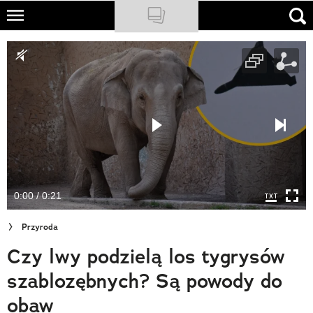
Skip
to
NATIONAL GEOGRAPHIC
main
content
TRAVELER
PODCASTY
Sklep
Newsletter
0:00 / 0:21
Cuda Polski
Przyroda
Wielki Konkurs Fotograficzny
Czy lwy podzielą los tygrysów
Trendbook Podróżniczy
szablozębnych? Są powody do
Polecane
obaw