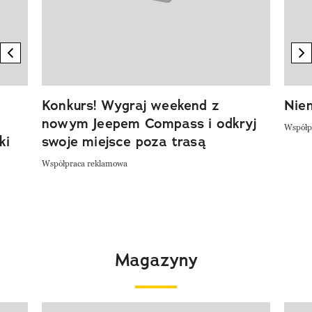
previous element
n
Konkurs! Wygraj weekend z
Niem
nowym Jeepem Compass i odkryj
Współp
ki
swoje miejsce poza trasą
Współpraca reklamowa
Magazyny