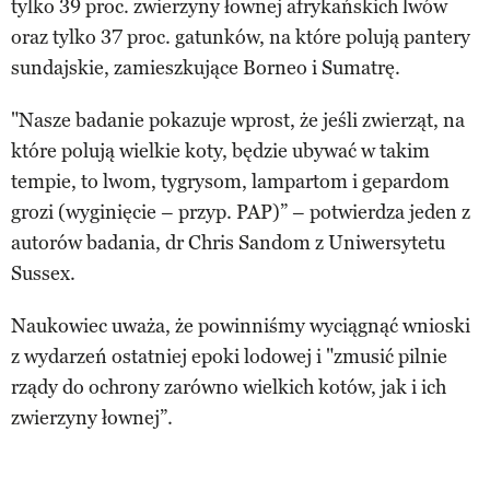
tylko 39 proc. zwierzyny łownej afrykańskich lwów
oraz tylko 37 proc. gatunków, na które polują pantery
sundajskie, zamieszkujące Borneo i Sumatrę.
"Nasze badanie pokazuje wprost, że jeśli zwierząt, na
które polują wielkie koty, będzie ubywać w takim
tempie, to lwom, tygrysom, lampartom i gepardom
grozi (wyginięcie – przyp. PAP)” – potwierdza jeden z
autorów badania, dr Chris Sandom z Uniwersytetu
Sussex.
Naukowiec uważa, że powinniśmy wyciągnąć wnioski
z wydarzeń ostatniej epoki lodowej i "zmusić pilnie
rządy do ochrony zarówno wielkich kotów, jak i ich
zwierzyny łownej”.