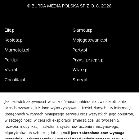
©
BURDA MEDIA POLSKA SP. Z O. O. 2026
Elle.pl
Glamour.pl
Kobieta.pl
Mojegotowanie.pl
Mamotoja.pl
Party.pl
Polki.pl
Przyslijprzepis.pl
Viva.pl
Wizaz.pl
Cocolita.pl
Story.pl
Jakiekolwiek aktywności, w szczególności: pobieranie, zwielokrotnianie,
przechowywanie, lub inne wykorzystywanie treści, danych lub informacji
dostępnych w ramach niniejszego serwisu oraz wszystkich jego podstron,
w szczególności w celu ich eksploracji, zmierzającej do tworzenia,
rozwoju, modyfikacji i szkolenia systemów uczenia maszynowego,
algorytmów lub sztucznej inteligencji
jest zabronione oraz wymaga