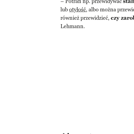
– Potrafi np. przewidywać
sta
lub
otyłość
, albo można przewi
również przewidzieć,
czy zaro
Lehmann.