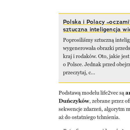
Polska i Polacy „oczami
sztuczna inteligencja wi
Poprosiliśmy sztuczną intelig
wygenerowała obrazki przeds
kraj i rodaków. Oto, jakie je
o Polsce. Jednak przed obejr
przeczytaj, c...
Podstawą modelu life2vec są
a
Duńczyków
, zebrane przez o
sekwencje zdarzeń, algorytm m
aż do ostatniego tchnienia.