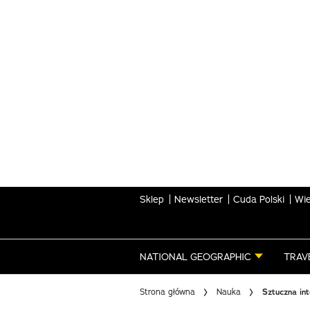
Skip
to
main
content
Sklep
Newsletter
Cuda Polski
Wie
NATIONAL GEOGRAPHIC
TRAV
Strona główna
Nauka
Sztuczna int