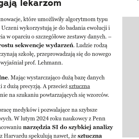
gają lekarzom
innowacje, które umożliwiły algorytmom typu
Pokazy
Uczeni wykorzystują je do badania ewolucji i
ia w oparciu o szczegółowe zestawy danych. –
prostu sekwencje wydarzeń
. Ludzie rodzą
oczynają szkołę, przeprowadzają się do nowego
 – wyjaśniał prof. Lehmann.
lne
. Mając wystarczająco dużą bazę danych
 z dużą precyzją. A przecież
sztuczna
śnie na szukaniu powtarzających się wzorców.
racę medyków i pozwalające na szybsze
ych. W lutym 2024 roku naukowcy z Penn
acowaniu
narzędzia SI do szybkiej analizy
z Harvardu spekulują nawet, że
sztuczna