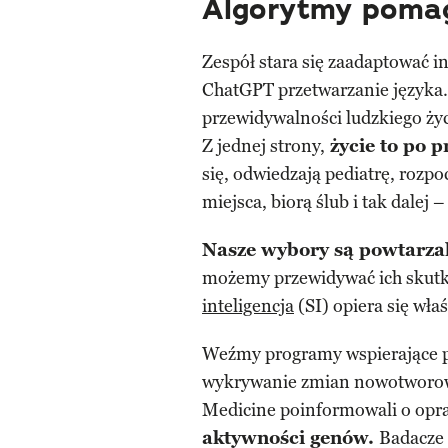
Algorytmy poma
Zespół stara się zaadaptować 
ChatGPT przetwarzanie języka. 
przewidywalności ludzkiego życ
Z jednej strony,
życie to po 
się, odwiedzają pediatrę, rozp
miejsca, biorą ślub i tak dalej
Nasze wybory są powtarza
możemy przewidywać ich skutki
inteligencja
(SI) opiera się wła
Weźmy programy wspierające p
wykrywanie zmian nowotworow
Medicine poinformowali o opr
aktywności genów.
Badacze 