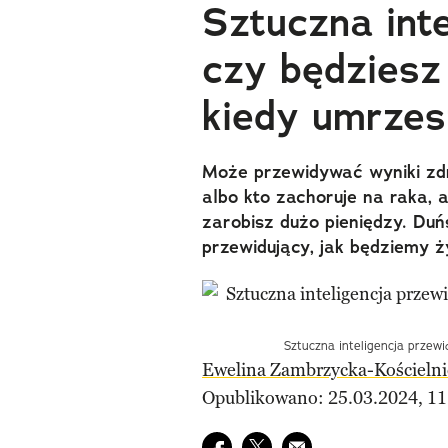
Sztuczna inte
czy będziesz
kiedy umrzes
Może przewidywać wyniki zdr
albo kto zachoruje na raka, 
zarobisz dużo pieniędzy. Du
przewidujący, jak będziemy ż
Sztuczna inteligencja przewid
Ewelina Zambrzycka-Kościelni
Opublikowano: 25.03.2024, 11
Udostępnij na facebook
Udostępnij na twitter
E-mail do przyjaciela