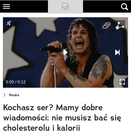
Skip
to
NATIONAL GEOGRAPHIC
main
content
TRAVELER
PODCASTY
Sklep
Newsletter
0:00 / 0:12
Cuda Polski
Nauka
Wielki Konkurs Fotograficzny
Kochasz ser? Mamy dobre
Trendbook Podróżniczy
wiadomości: nie musisz bać się
Polecane
cholesterolu i kalorii