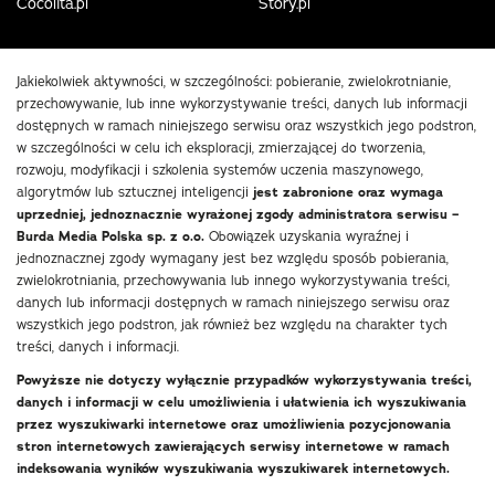
Cocolita.pl
Story.pl
Jakiekolwiek aktywności, w szczególności: pobieranie, zwielokrotnianie,
przechowywanie, lub inne wykorzystywanie treści, danych lub informacji
dostępnych w ramach niniejszego serwisu oraz wszystkich jego podstron,
w szczególności w celu ich eksploracji, zmierzającej do tworzenia,
rozwoju, modyfikacji i szkolenia systemów uczenia maszynowego,
algorytmów lub sztucznej inteligencji
jest zabronione oraz wymaga
uprzedniej, jednoznacznie wyrażonej zgody administratora serwisu –
Burda Media Polska sp. z o.o.
Obowiązek uzyskania wyraźnej i
jednoznacznej zgody wymagany jest bez względu sposób pobierania,
zwielokrotniania, przechowywania lub innego wykorzystywania treści,
danych lub informacji dostępnych w ramach niniejszego serwisu oraz
wszystkich jego podstron, jak również bez względu na charakter tych
treści, danych i informacji.
Powyższe nie dotyczy wyłącznie przypadków wykorzystywania treści,
danych i informacji w celu umożliwienia i ułatwienia ich wyszukiwania
przez wyszukiwarki internetowe oraz umożliwienia pozycjonowania
stron internetowych zawierających serwisy internetowe w ramach
indeksowania wyników wyszukiwania wyszukiwarek internetowych.