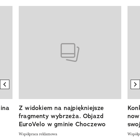
Pokazywanie elementu 1 z 20
previous element
n
ina
Z widokiem na najpiękniejsze
Kon
fragmenty wybrzeża. Objazd
now
EuroVelo w gminie Choczewo
swoj
Współpraca reklamowa
Współp