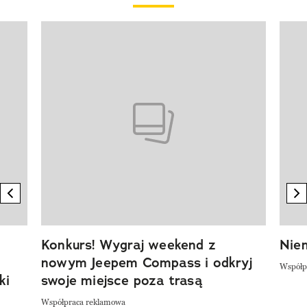
Pokazywanie elementu 1 z 20
previous element
n
Konkurs! Wygraj weekend z
Niem
nowym Jeepem Compass i odkryj
Współp
ki
swoje miejsce poza trasą
Współpraca reklamowa