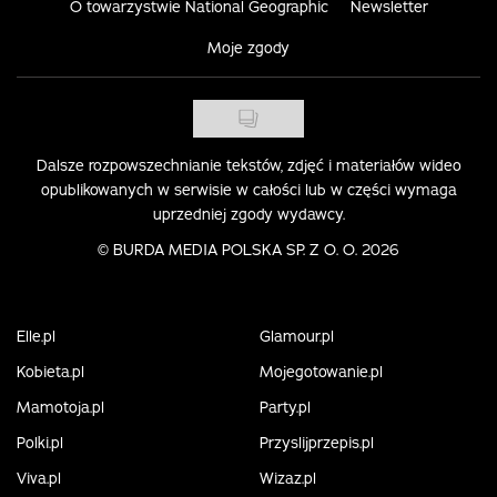
O towarzystwie National Geographic
Newsletter
Moje zgody
Dalsze rozpowszechnianie tekstów, zdjęć i materiałów wideo
opublikowanych w serwisie w całości lub w części wymaga
uprzedniej zgody wydawcy.
©
BURDA MEDIA POLSKA SP. Z O. O. 2026
Elle.pl
Glamour.pl
Kobieta.pl
Mojegotowanie.pl
Mamotoja.pl
Party.pl
Polki.pl
Przyslijprzepis.pl
Viva.pl
Wizaz.pl