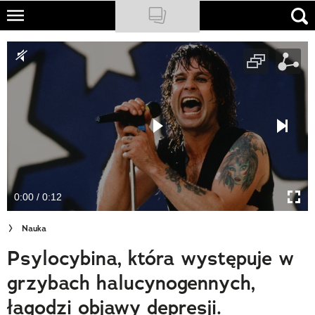
Skip
to
NATIONAL GEOGRAPHIC
main
content
TRAVELER
PODCASTY
Sklep
Newsletter
0:00 / 0:12
Cuda Polski
Nauka
Wielki Konkurs Fotograficzny
Psylocybina, która występuje w
Trendbook Podróżniczy
grzybach halucynogennych,
Polecane
łagodzi objawy depresji.