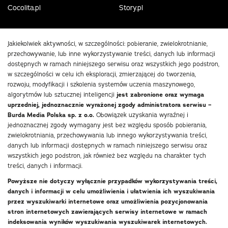
Cocolita.pl
Story.pl
Jakiekolwiek aktywności, w szczególności: pobieranie, zwielokrotnianie,
przechowywanie, lub inne wykorzystywanie treści, danych lub informacji
dostępnych w ramach niniejszego serwisu oraz wszystkich jego podstron,
w szczególności w celu ich eksploracji, zmierzającej do tworzenia,
rozwoju, modyfikacji i szkolenia systemów uczenia maszynowego,
algorytmów lub sztucznej inteligencji
jest zabronione oraz wymaga
uprzedniej, jednoznacznie wyrażonej zgody administratora serwisu –
Burda Media Polska sp. z o.o.
Obowiązek uzyskania wyraźnej i
jednoznacznej zgody wymagany jest bez względu sposób pobierania,
zwielokrotniania, przechowywania lub innego wykorzystywania treści,
danych lub informacji dostępnych w ramach niniejszego serwisu oraz
wszystkich jego podstron, jak również bez względu na charakter tych
treści, danych i informacji.
Powyższe nie dotyczy wyłącznie przypadków wykorzystywania treści,
danych i informacji w celu umożliwienia i ułatwienia ich wyszukiwania
przez wyszukiwarki internetowe oraz umożliwienia pozycjonowania
stron internetowych zawierających serwisy internetowe w ramach
indeksowania wyników wyszukiwania wyszukiwarek internetowych.