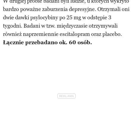
W drugiej próbie badani byli ludzie, u których wykryto
bardzo poważne zaburzenia depresyjne. Otrzymali oni
dwie dawki psylocybiny po 25 mg w odstępie 3
tygodni. Badani w tzw. międzyczasie otrzymywali
również naprzemiennie escitalopram oraz placebo.
Łącznie przebadano ok. 60 osób.