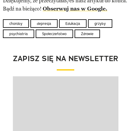
Dziękujemy, że przeczytałaś/eś nasz artykuł do końca.
Bądź na bieżąco!
Obserwuj nas w Google.
choroby
depresja
Edukacja
grzyby
psychiatria
Społeczeństwo
Zdrowie
ZAPISZ SIĘ NA NEWSLETTER
Pokazywanie elementu 1 z 1