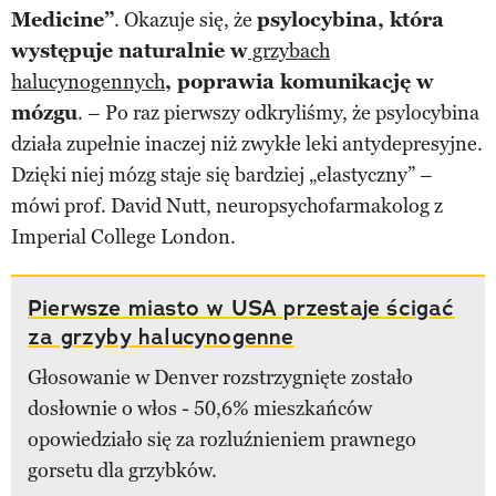
Medicine”
. Okazuje się, że
psylocybina, która
występuje naturalnie w
grzybach
halucynogennych
, poprawia komunikację w
mózgu
. – Po raz pierwszy odkryliśmy, że psylocybina
działa zupełnie inaczej niż zwykłe leki antydepresyjne.
Dzięki niej mózg staje się bardziej „elastyczny” –
mówi prof. David Nutt, neuropsychofarmakolog z
Imperial College London.
Pierwsze miasto w USA przestaje ścigać
za grzyby halucynogenne
Głosowanie w Denver rozstrzygnięte zostało
dosłownie o włos - 50,6% mieszkańców
opowiedziało się za rozluźnieniem prawnego
gorsetu dla grzybków.