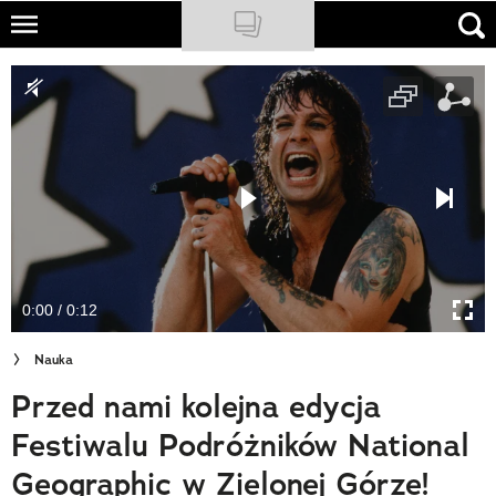
Skip
to
NATIONAL GEOGRAPHIC
main
content
TRAVELER
PODCASTY
Sklep
Newsletter
0:00 / 0:12
Cuda Polski
Nauka
Wielki Konkurs Fotograficzny
Przed nami kolejna edycja
Trendbook Podróżniczy
Festiwalu Podróżników National
Polecane
Geographic w Zielonej Górze!