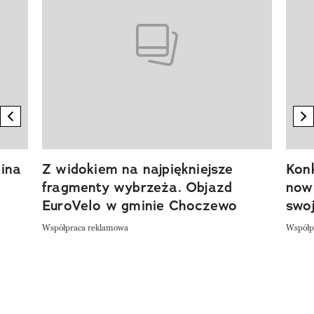
previous element
n
ina
Z widokiem na najpiękniejsze
Kon
fragmenty wybrzeża. Objazd
now
EuroVelo w gminie Choczewo
swoj
Współpraca reklamowa
Współp