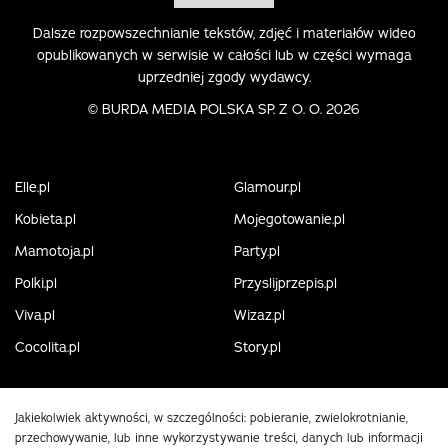
Dalsze rozpowszechnianie tekstów, zdjęć i materiałów wideo
opublikowanych w serwisie w całości lub w części wymaga
uprzedniej zgody wydawcy.
©
BURDA MEDIA POLSKA SP. Z O. O. 2026
Elle.pl
Glamour.pl
Kobieta.pl
Mojegotowanie.pl
Mamotoja.pl
Party.pl
Polki.pl
Przyslijprzepis.pl
Viva.pl
Wizaz.pl
Cocolita.pl
Story.pl
Jakiekolwiek aktywności, w szczególności: pobieranie, zwielokrotnianie,
przechowywanie, lub inne wykorzystywanie treści, danych lub informacji