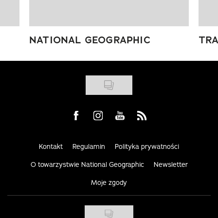
NATIONAL GEOGRAPHIC
TRA
Visit us on Facebook
Visit us on Instagram
Visit us on Youtube
Visit us on Rss
Kontakt
Regulamin
Polityka prywatności
O towarzystwie National Geographic
Newsletter
Moje zgody