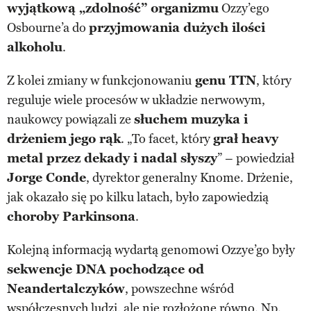
wyjątkową „zdolność” organizmu
Ozzy’ego
Osbourne’a do
przyjmowania dużych ilości
alkoholu
.
Z kolei zmiany w funkcjonowaniu
genu TTN
, który
reguluje wiele procesów w układzie nerwowym,
naukowcy powiązali ze
słuchem muzyka i
drżeniem jego rąk
. „To facet, który
grał heavy
metal przez dekady i nadal słyszy
” – powiedział
Jorge Conde
, dyrektor generalny Knome. Drżenie,
jak okazało się po kilku latach, było zapowiedzią
choroby Parkinsona
.
Kolejną informacją wydartą genomowi Ozzye’go były
sekwencje DNA pochodzące od
Neandertalczyków
, powszechne wśród
współczesnych ludzi, ale nie rozłożone równo. Np.