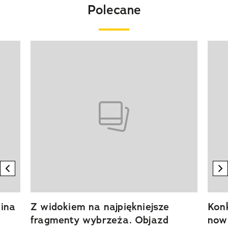
Polecane
Pokazywanie elementu 1 z 20
previous element
n
ina
Z widokiem na najpiękniejsze
Kon
fragmenty wybrzeża. Objazd
now