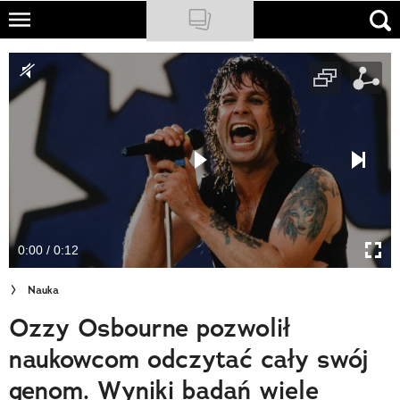
Skip
to
NATIONAL GEOGRAPHIC
main
content
TRAVELER
PODCASTY
Sklep
Newsletter
0:00 / 0:12
Cuda Polski
Nauka
Wielki Konkurs Fotograficzny
Ozzy Osbourne pozwolił
Trendbook Podróżniczy
naukowcom odczytać cały swój
Polecane
genom. Wyniki badań wiele