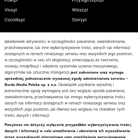
Polki.pl
Przyslijprzepis.pl
Viva.pl
Wizaz.pl
Cocolita.pl
Story.pl
Jakiekolwiek aktywności, w szczególności: pobieranie, zwielokrotnianie,
przechowywanie, lub inne wykorzystywanie treści, danych lub informacji
dostępnych w ramach niniejszego serwisu oraz wszystkich jego podstron,
w szczególności w celu ich eksploracji, zmierzającej do tworzenia,
rozwoju, modyfikacji i szkolenia systemów uczenia maszynowego,
algorytmów lub sztucznej inteligencji
jest zabronione oraz wymaga
uprzedniej, jednoznacznie wyrażonej zgody administratora serwisu –
Burda Media Polska sp. z o.o.
Obowiązek uzyskania wyraźnej i
jednoznacznej zgody wymagany jest bez względu sposób pobierania,
zwielokrotniania, przechowywania lub innego wykorzystywania treści,
danych lub informacji dostępnych w ramach niniejszego serwisu oraz
wszystkich jego podstron, jak również bez względu na charakter tych
treści, danych i informacji.
Powyższe nie dotyczy wyłącznie przypadków wykorzystywania treści,
danych i informacji w celu umożliwienia i ułatwienia ich wyszukiwania
przez wyszukiwarki internetowe oraz umożliwienia pozycjonowania