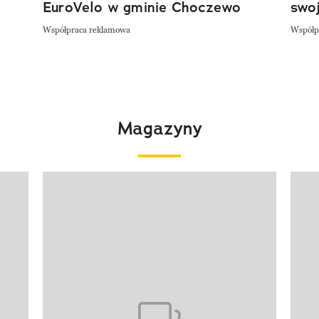
EuroVelo w gminie Choczewo
swoj
Współpraca reklamowa
Współp
Magazyny
Pokazywanie elementu 1 z 4