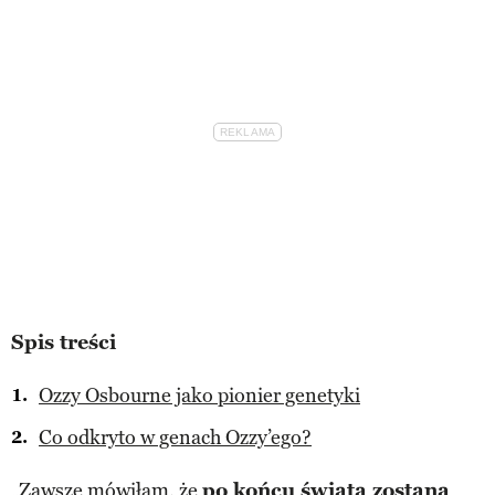
Spis treści
Ozzy Osbourne jako pionier genetyki
Co odkryto w genach Ozzy’ego?
„Zawsze mówiłam, że
po końcu świata zostaną