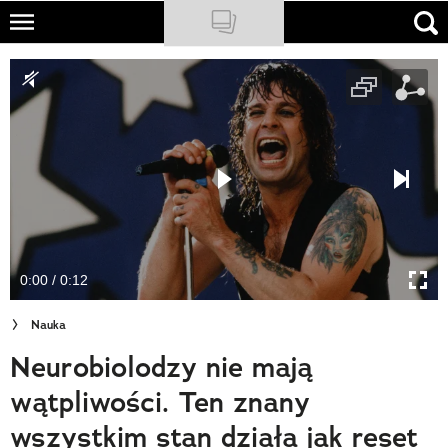
Skip
to
NATIONAL GEOGRAPHIC
main
content
TRAVELER
PODCASTY
Sklep
Newsletter
0:00 / 0:12
Cuda Polski
Nauka
Wielki Konkurs Fotograficzny
Neurobiolodzy nie mają
Trendbook Podróżniczy
wątpliwości. Ten znany
Polecane
wszystkim stan działa jak reset