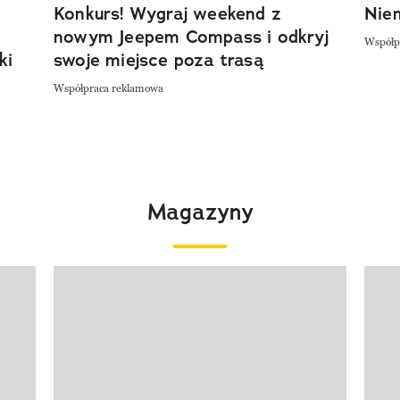
Konkurs! Wygraj weekend z
Niem
nowym Jeepem Compass i odkryj
Współp
ki
swoje miejsce poza trasą
Współpraca reklamowa
Magazyny
Pokazywanie elementu 1 z 4