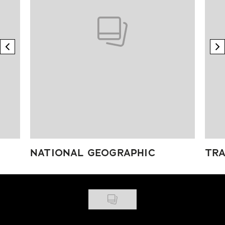
previous element
n
NATIONAL GEOGRAPHIC
TRA