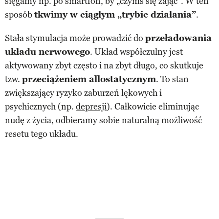
sięgamy np. po smartfon, by „czymś się zająć”. W ten
sposób
tkwimy w ciągłym „trybie działania”
.
Stała stymulacja może prowadzić do
przeładowania
układu nerwowego
. Układ współczulny jest
aktywowany zbyt często i na zbyt długo, co skutkuje
tzw.
przeciążeniem allostatycznym
. To stan
zwiększający ryzyko zaburzeń lękowych i
psychicznych (np.
depresji
). Całkowicie eliminując
nudę z życia, odbieramy sobie naturalną możliwość
resetu tego układu.