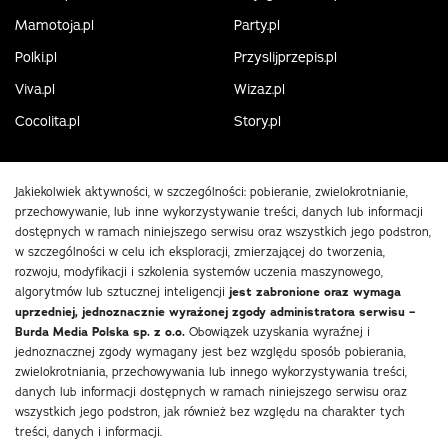
Mamotoja.pl
Party.pl
Polki.pl
Przyslijprzepis.pl
Viva.pl
Wizaz.pl
Cocolita.pl
Story.pl
Jakiekolwiek aktywności, w szczególności: pobieranie, zwielokrotnianie,
przechowywanie, lub inne wykorzystywanie treści, danych lub informacji
dostępnych w ramach niniejszego serwisu oraz wszystkich jego podstron,
w szczególności w celu ich eksploracji, zmierzającej do tworzenia,
rozwoju, modyfikacji i szkolenia systemów uczenia maszynowego,
algorytmów lub sztucznej inteligencji
jest zabronione oraz wymaga
uprzedniej, jednoznacznie wyrażonej zgody administratora serwisu –
Burda Media Polska sp. z o.o.
Obowiązek uzyskania wyraźnej i
jednoznacznej zgody wymagany jest bez względu sposób pobierania,
zwielokrotniania, przechowywania lub innego wykorzystywania treści,
danych lub informacji dostępnych w ramach niniejszego serwisu oraz
wszystkich jego podstron, jak również bez względu na charakter tych
treści, danych i informacji.