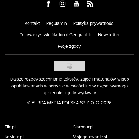
Visit us on Facebook
Visit us on Instagram
Visit us on Youtube
Visit us on Rss
Kontakt
Regulamin
Polityka prywatności
O towarzystwie National Geographic
Newsletter
Moje zgody
Dalsze rozpowszechnianie tekstów, zdjęć i materiałów wideo
opublikowanych w serwisie w całości lub w części wymaga
uprzedniej zgody wydawcy.
©
BURDA MEDIA POLSKA SP. Z O. O. 2026
Elle.pl
Glamour.pl
Kobieta.pl
Mojegotowanie.pl