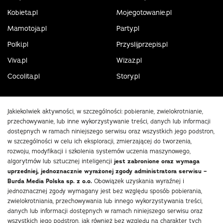
Kobieta.pl
Mojegotowanie.pl
Mamotoja.pl
Party.pl
Polki.pl
Przyslijprzepis.pl
Viva.pl
Wizaz.pl
Cocolita.pl
Story.pl
Jakiekolwiek aktywności, w szczególności: pobieranie, zwielokrotnianie,
przechowywanie, lub inne wykorzystywanie treści, danych lub informacji
dostępnych w ramach niniejszego serwisu oraz wszystkich jego podstron,
w szczególności w celu ich eksploracji, zmierzającej do tworzenia,
rozwoju, modyfikacji i szkolenia systemów uczenia maszynowego,
algorytmów lub sztucznej inteligencji
jest zabronione oraz wymaga
uprzedniej, jednoznacznie wyrażonej zgody administratora serwisu –
Burda Media Polska sp. z o.o.
Obowiązek uzyskania wyraźnej i
jednoznacznej zgody wymagany jest bez względu sposób pobierania,
zwielokrotniania, przechowywania lub innego wykorzystywania treści,
danych lub informacji dostępnych w ramach niniejszego serwisu oraz
wszystkich jego podstron, jak również bez względu na charakter tych