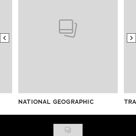
previous element
n
NATIONAL GEOGRAPHIC
TRA