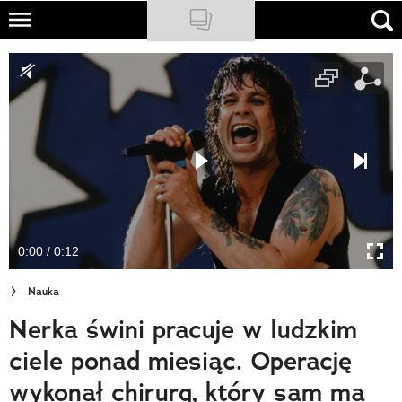
Skip
to
NATIONAL GEOGRAPHIC
main
content
TRAVELER
PODCASTY
Sklep
Newsletter
0:00 / 0:12
Cuda Polski
Nauka
Wielki Konkurs Fotograficzny
Nerka świni pracuje w ludzkim
Trendbook Podróżniczy
ciele ponad miesiąc. Operację
Polecane
wykonał chirurg, który sam ma