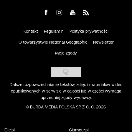
Visit us on Facebook
Visit us on Instagram
Visit us on Youtube
Visit us on Rss
Kontakt
Regulamin
Polityka prywatności
O towarzystwie National Geographic
Newsletter
Moje zgody
Dalsze rozpowszechnianie tekstów, zdjęć i materiałów wideo
opublikowanych w serwisie w całości lub w części wymaga
uprzedniej zgody wydawcy.
©
BURDA MEDIA POLSKA SP. Z O. O. 2026
Elle.pl
Glamour.pl