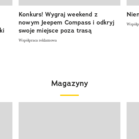
Konkurs! Wygraj weekend z
Niem
nowym Jeepem Compass i odkryj
Współp
ki
swoje miejsce poza trasą
Współpraca reklamowa
Magazyny
Pokazywanie elementu 1 z 4