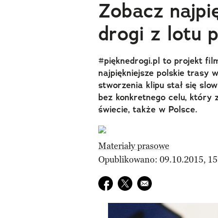
Zobacz najpię
drogi z lotu 
#pięknedrogi.pl to projekt fi
najpiękniejsze polskie trasy 
stworzenia klipu stał się slo
bez konkretnego celu, który
świecie, także w Polsce.
Materiały prasowe
Opublikowano: 09.10.2015, 15
Udostępnij na facebook
Udostępnij na twitter
E-mail do przyjaciela