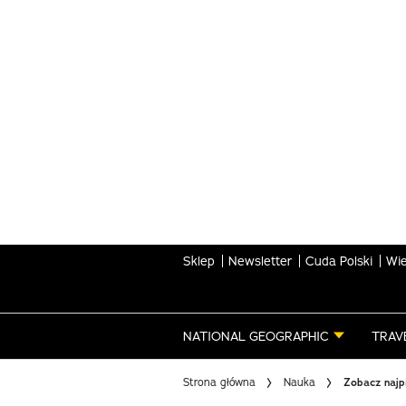
Skip
to
main
content
Sklep
Newsletter
Cuda Polski
Wie
NATIONAL GEOGRAPHIC
TRAV
Strona główna
Nauka
Zobacz najpi