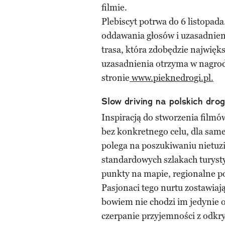
filmie.
Plebiscyt potrwa do 6 listopad
oddawania głosów i uzasadnien
trasa, która zdobędzie najwięk
uzasadnienia otrzyma w nagro
stronie
www.pieknedrogi.pl.
Slow driving na polskich dro
Inspiracją do stworzenia filmów 
bez konkretnego celu, dla sam
polega na poszukiwaniu nietuz
standardowych szlakach turysty
punkty na mapie, regionalne po
Pasjonaci tego nurtu zostawiaj
bowiem nie chodzi im jedynie o
czerpanie przyjemności z odk