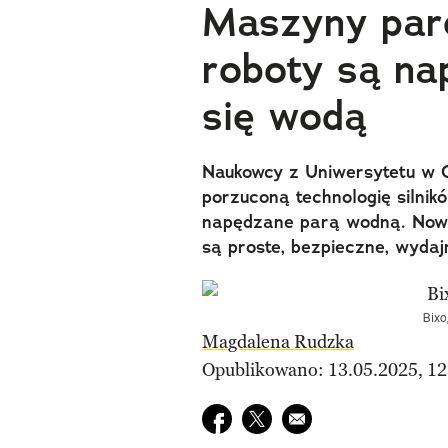
Maszyny paro
roboty są na
się wodą
Naukowcy z Uniwersytetu w 
porzuconą technologię silnik
napędzane parą wodną. Nowe s
są proste, bezpieczne, wydaj
Bixo
Magdalena Rudzka
Opublikowano: 13.05.2025, 12
Udostępnij na facebook
Udostępnij na twitter
E-mail do przyjaciela