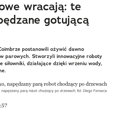
we wracają: te
pędzane gotującą
Coimbrze postanowili ożywić dawno
ów parowych. Stworzyli innowacyjne roboty
iłowniki, działające dzięki wrzeniu wody,
ne.
, napędzany parą robot chodzący po drzewach, fot. Diego Fonseca
:57