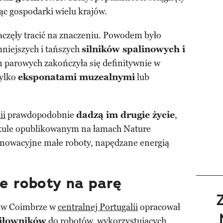
jąc gospodarki wielu krajów.
częły tracić na znaczeniu. Powodem było
niejszych i tańszych
silników spalinowych i
 parowych zakończyła się definitywnie w
tylko
eksponatami muzealnymi
lub
ii
prawdopodobnie
dadzą im drugie życie
,
ykule opublikowanym na łamach Nature
nowacyjne małe roboty, napędzane energią
e roboty na parę
u w Coimbrze w
centralnej Portugalii
opracował
siłowników
do robotów, wykorzystujących