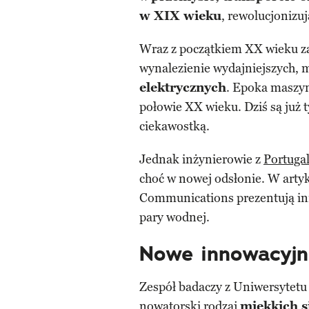
w XIX wieku
, rewolucjonizu
Wraz z początkiem XX wieku za
wynalezienie wydajniejszych, m
elektrycznych
. Epoka maszyn
połowie XX wieku. Dziś są już 
ciekawostką.
Jednak inżynierowie z
Portugal
choć w nowej odsłonie. W art
Communications prezentują in
pary wodnej.
Nowe innowacyjn
Zespół badaczy z Uniwersytet
nowatorski rodzaj
miękkich 