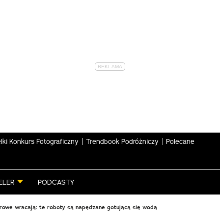
lki Konkurs Fotograficzny
Trendbook Podróżniczy
Polecane
ELER
PODCASTY
owe wracają: te roboty są napędzane gotującą się wodą