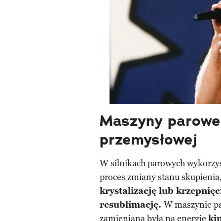
Maszyny parowe 
przemysłowej
W silnikach parowych wykorzy
proces zmiany stanu skupienia
krystalizację lub krzepnięc
resublimację.
W maszynie pa
zamieniana była na energię
ki