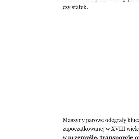
czy statek.
Maszyny parowe odegrały kluc
zapoczątkowanej w XVIII wie
w
przemyśle, transporcie o