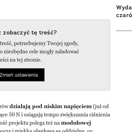
Wydan
czar
 zobaczyć tę treść?
 treść, potrzebujemy Twojej zgody,
go niezbędne cele mogły załadować
reści na tej stronie.
Zmień ustawienia
erów
działają pod niskim napięciem
(już od
jące 50 N i osiągają tempo zwiększania ciśnienia
ść projektu polega też na
modułowej
bocza i miękka obudowa są oddzielne, co