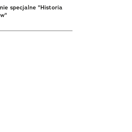
ie specjalne "Historia
ów"