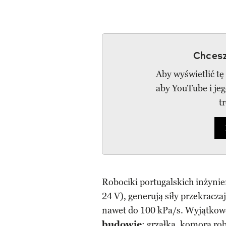
Chcesz
Aby wyświetlić tę
aby YouTube i je
t
Robociki portugalskich inżyni
24 V), generują siły przekracza
nawet do 100 kPa/s. Wyjątkowo
budowie
: grzałka, komora ro