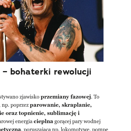
– bohaterki rewolucji
stywano zjawisko
przemiany fazowej
. To
, np. poprzez
parowanie, skraplanie,
ie oraz topnienie, sublimację i
rowej energia
cieplna
gorącej pary wodnej
netyczną
, poruszającą np. lokomotywę, pompę