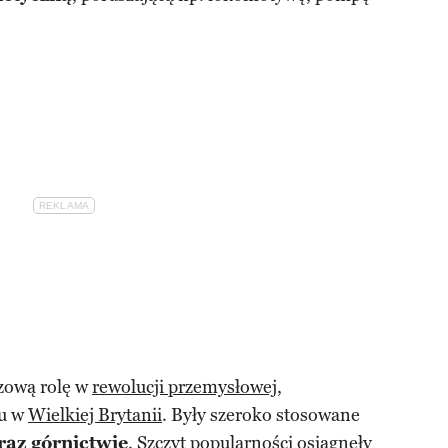
zową rolę w
rewolucji przemysłowej,
ku w
Wielkiej Brytanii
. Były szeroko stosowane
raz górnictwie
. Szczyt popularności osiągnęły