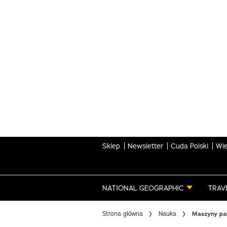
Skip
to
main
content
Sklep
Newsletter
Cuda Polski
Wie
NATIONAL GEOGRAPHIC
TRAV
Strona główna
Nauka
Maszyny par