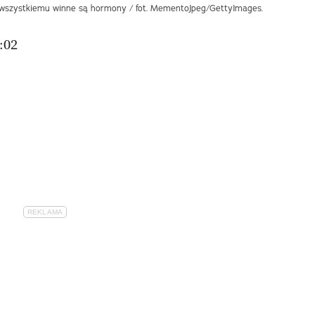
wszystkiemu winne są hormony / fot. MementoJpeg/GettyImages.
:02