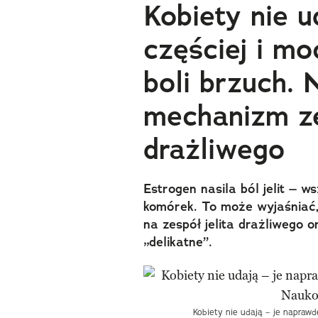
Kobiety nie u
częściej i m
boli brzuch. 
mechanizm ze
drażliwego
Estrogen nasila ból jelit – 
komórek. To może wyjaśniać,
na zespół jelita drażliwego o
„delikatne”.
Kobiety nie udają – je naprawd