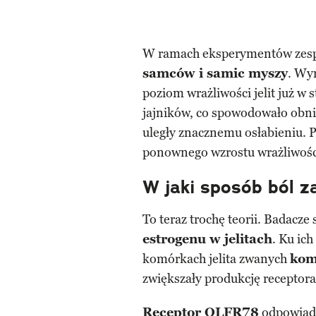
W ramach eksperymentów zes
samców i samic myszy
. Wy
poziom wrażliwości jelit już w 
jajników, co spowodowało obniż
uległy znacznemu osłabieniu. 
ponownego wzrostu wrażliwośc
W jaki sposób ból z
To teraz trochę teorii. Badacze s
estrogenu w jelitach
. Ku ic
komórkach jelita zwanych
kom
zwiększały produkcję receptor
Receptor OLFR78
odpowiad