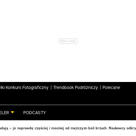
lki Konkurs Fotograficzny
Trendbook Podróżniczy
Polecane
ELER
PODCASTY
udają – je naprawdę częściej i mocniej od mężczyzn boli brzuch. Naukowcy odkry