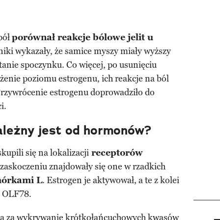
pół
porównał reakcje bólowe jelit u
niki wykazały, że samice myszy miały wyższy
stanie spoczynku. Co więcej, po usunięciu
enie poziomu estrogenu, ich reakcje na ból
Przywrócenie estrogenu doprowadziło do
i.
ależny jest od hormonów?
kupili się na lokalizacji
receptorów
h zaskoczeniu znajdowały się one w rzadkich
órkami L
. Estrogen je aktywował, a te z kolei
a OLF78.
a za wykrywanie krótkołańcuchowych kwasów