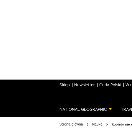
Skip
to
main
content
Sklep
Newsletter
Cuda Polski
Wie
NATIONAL GEOGRAPHIC
TRAV
Strona główna
Nauka
Kobiety nie 