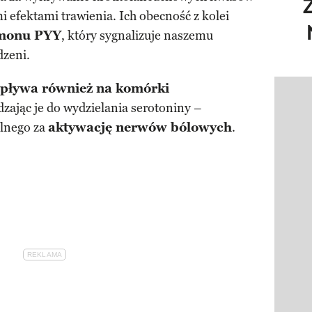
 efektami trawienia. Ich obecność z kolei
rmonu PYY
, który sygnalizuje naszemu
dzeni.
pływa również na komórki
Pokazy
zając je do wydzielania serotoniny –
lnego za
aktywację nerwów bólowych
.