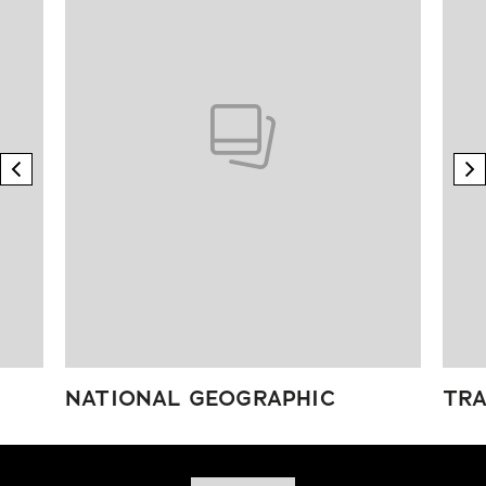
previous element
n
NATIONAL GEOGRAPHIC
TRA