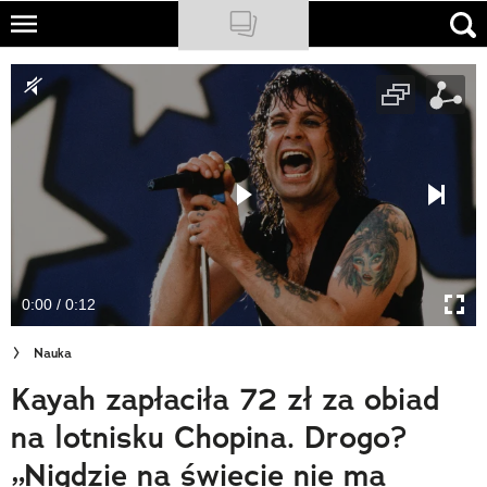
Skip
to
NATIONAL GEOGRAPHIC
main
content
TRAVELER
PODCASTY
Sklep
Newsletter
0:00 / 0:12
Cuda Polski
Nauka
Wielki Konkurs Fotograficzny
Kayah zapłaciła 72 zł za obiad
Trendbook Podróżniczy
na lotnisku Chopina. Drogo?
Polecane
„Nigdzie na świecie nie ma