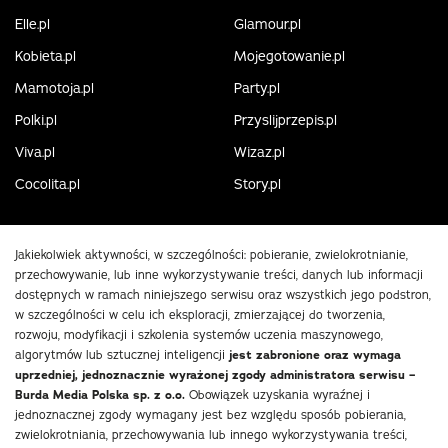
Elle.pl
Glamour.pl
Kobieta.pl
Mojegotowanie.pl
Mamotoja.pl
Party.pl
Polki.pl
Przyslijprzepis.pl
Viva.pl
Wizaz.pl
Cocolita.pl
Story.pl
Jakiekolwiek aktywności, w szczególności: pobieranie, zwielokrotnianie,
przechowywanie, lub inne wykorzystywanie treści, danych lub informacji
dostępnych w ramach niniejszego serwisu oraz wszystkich jego podstron,
w szczególności w celu ich eksploracji, zmierzającej do tworzenia,
rozwoju, modyfikacji i szkolenia systemów uczenia maszynowego,
algorytmów lub sztucznej inteligencji
jest zabronione oraz wymaga
uprzedniej, jednoznacznie wyrażonej zgody administratora serwisu –
Burda Media Polska sp. z o.o.
Obowiązek uzyskania wyraźnej i
jednoznacznej zgody wymagany jest bez względu sposób pobierania,
zwielokrotniania, przechowywania lub innego wykorzystywania treści,