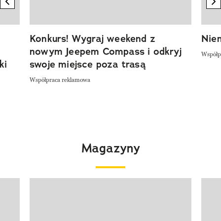
previous element
n
Konkurs! Wygraj weekend z
Niem
nowym Jeepem Compass i odkryj
Współp
ki
swoje miejsce poza trasą
Współpraca reklamowa
Magazyny
Pokazywanie elementu 1 z 4