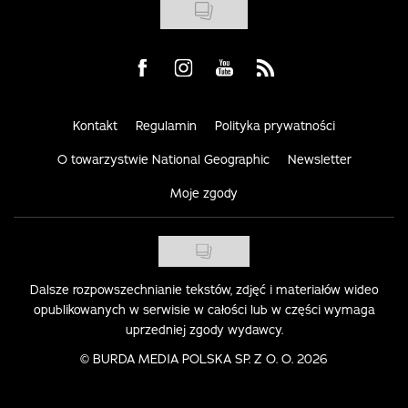
Visit us on Facebook
Visit us on Instagram
Visit us on Youtube
Visit us on Rss
Kontakt
Regulamin
Polityka prywatności
O towarzystwie National Geographic
Newsletter
Moje zgody
Dalsze rozpowszechnianie tekstów, zdjęć i materiałów wideo
opublikowanych w serwisie w całości lub w części wymaga
uprzedniej zgody wydawcy.
©
BURDA MEDIA POLSKA SP. Z O. O. 2026