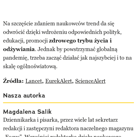
Na szczęście zdaniem naukowców trend da się
odwrócić dzięki wdrożeniu odpowiednich polityk,
edukacji, promocji
zdrowego trybu życia i
odżywiania
. Jednak by powstrzymać globalną
pandemię, trzeba zacząć działać jak najszybciej i to na
skalę ogólnoświatową.
Źródła:
Lancet
,
EurekAlert
,
ScienceAlert
Nasza autorka
Magdalena Salik
Dziennikarka i pisarka, przez wiele lat sekretarz
redakcji i zastępczyni redaktora naczelnego magazynu
„Focus". Wcześniej redaktorka działu naukowego