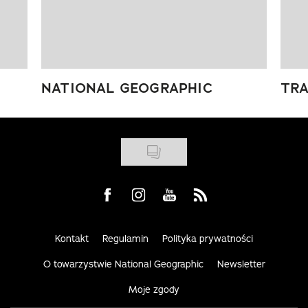
NATIONAL GEOGRAPHIC
TRA
Visit us on Facebook
Visit us on Instagram
Visit us on Youtube
Visit us on Rss
Kontakt
Regulamin
Polityka prywatności
O towarzystwie National Geographic
Newsletter
Moje zgody