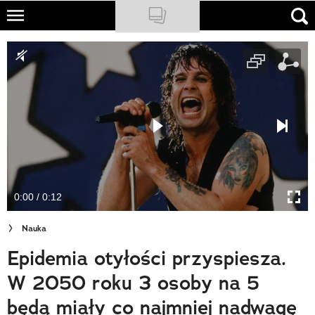
Skip
to
NATIONAL GEOGRAPHIC
main
content
TRAVELER
PODCASTY
Sklep
Newsletter
0:00 / 0:12
Cuda Polski
Nauka
Wielki Konkurs Fotograficzny
Epidemia otyłości przyspiesza.
Trendbook Podróżniczy
W 2050 roku 3 osoby na 5
Polecane
będą miały co najmniej nadwagę