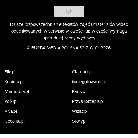
Dalsze rozpowszechnianie tekstów, zdjęć i materiałów wideo
opublikowanych w serwisie w całości lub w części wymaga
uprzedniej zgody wydawcy.
©
BURDA MEDIA POLSKA SP. Z O. O. 2026
Elle.pl
Glamour.pl
Kobieta.pl
Mojegotowanie.pl
Mamotoja.pl
Party.pl
Polki.pl
Przyslijprzepis.pl
Viva.pl
Wizaz.pl
Cocolita.pl
Story.pl