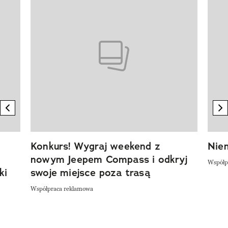
previous element
n
Konkurs! Wygraj weekend z
Niem
nowym Jeepem Compass i odkryj
Współp
ki
swoje miejsce poza trasą
Współpraca reklamowa