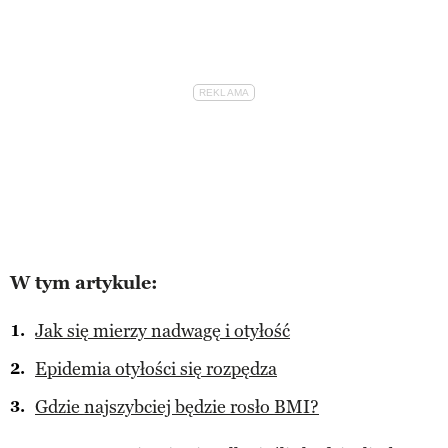
W tym artykule:
Jak się mierzy nadwagę i otyłość
Epidemia otyłości się rozpędza
Gdzie najszybciej będzie rosło BMI?