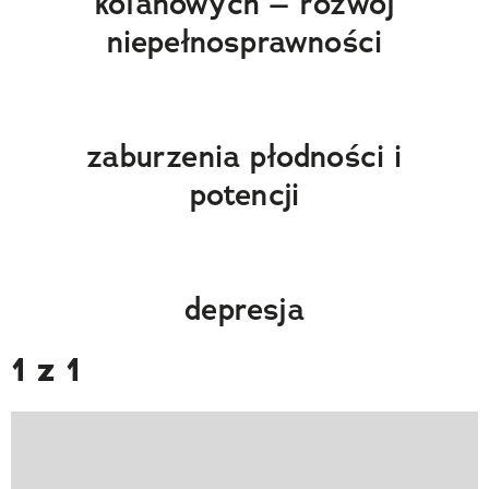
kolanowych – rozwój
niepełnosprawności
zaburzenia płodności i
potencji
depresja
1 z 1