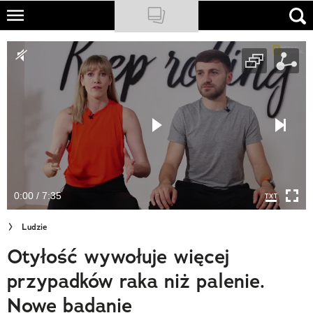
Skip
to
NATIONAL GEOGRAPHIC
main
content
TRAVELER
PODCASTY
Sklep
Newsletter
0:00 / 7:35
Cuda Polski
Ludzie
Wielki Konkurs Fotograficzny
Otyłość wywołuje więcej
Trendbook Podróżniczy
przypadków raka niż palenie.
Polecane
Nowe badanie