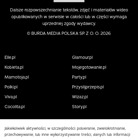
Dalsze rozpowszechnianie tekstów, zdjęć i materiałów wideo
opublikowanych w serwisie w całości lub w części wymaga
uprzedniej zgody wydawcy.
©
BURDA MEDIA POLSKA SP. Z O. O. 2026
Elle.pl
Glamour.pl
Kobieta.pl
Mojegotowanie.pl
Mamotoja.pl
Party.pl
Polki.pl
Przyslijprzepis.pl
Viva.pl
Wizaz.pl
Cocolita.pl
Story.pl
Jakiekolwiek aktywności, w szczególności: pobieranie, zwielokrotnianie,
przechowywanie, lub inne wykorzystywanie treści, danych lub informacji