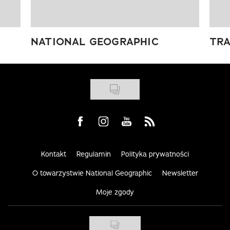
NATIONAL GEOGRAPHIC
TRA
Visit us on Facebook
Visit us on Instagram
Visit us on Youtube
Visit us on Rss
Kontakt
Regulamin
Polityka prywatności
O towarzystwie National Geographic
Newsletter
Moje zgody