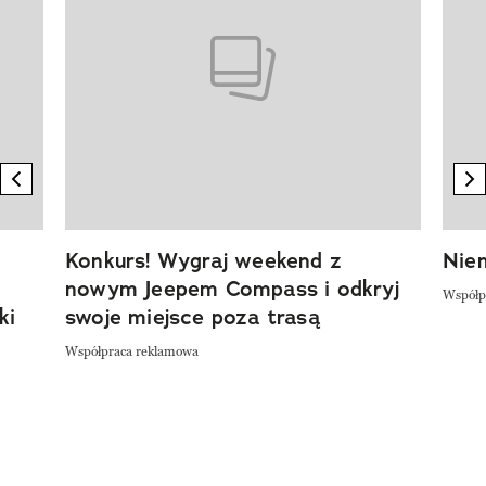
previous element
n
Konkurs! Wygraj weekend z
Niem
nowym Jeepem Compass i odkryj
Współp
ki
swoje miejsce poza trasą
Współpraca reklamowa