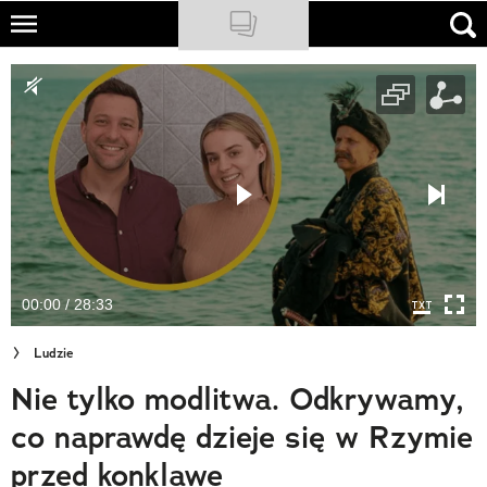
Skip
to
NATIONAL GEOGRAPHIC
main
content
TRAVELER
PODCASTY
Sklep
Newsletter
00:00 / 28:33
Cuda Polski
Ludzie
Wielki Konkurs Fotograficzny
Nie tylko modlitwa. Odkrywamy,
Trendbook Podróżniczy
co naprawdę dzieje się w Rzymie
Polecane
przed konklawe