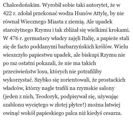
Chalcedońskim. Wyrobił sobie taki autorytet, że w
422 r. zdołał przekonać wodza Hunów Attylę, by nie
równał Wiecznego Miasta z ziemią. Ale upadek
starożytnego Rzymu i tak zbliżał się wielkimi krokami.
W 476 r. germańscy władcy zajęli Italię, a papieże stali
się de facto poddanymi barbarzyńskich królów. Wielu
wieszczyło papiestwu upadek, ale biskupi Rzymu nie
po raz ostatni pokazali, że nie ma takich
przeciwieństw losu, których nie potrafiliby
wykorzystać. Szybko się zorientowali, że prostackich
władców, którzy nagle trafili na rzymskie salony
(jeden z nich, Teodoryk, podpisywał się, używając
szablonu wyciętego w złotej płytce!) można łatwiej
owinąć wokół papieskiego palca niż kiedyś cesarza.