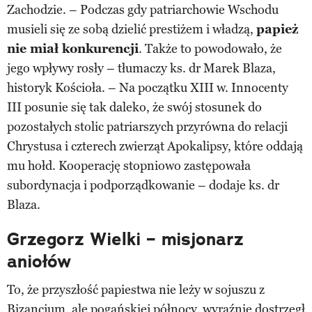
Zachodzie. – Podczas gdy patriarchowie Wschodu
musieli się ze sobą dzielić prestiżem i władzą,
papież
nie miał konkurencji
. Także to powodowało, że
jego wpływy rosły – tłumaczy ks. dr Marek Blaza,
historyk Kościoła. – Na początku XIII w. Innocenty
III posunie się tak daleko, że swój stosunek do
pozostałych stolic patriarszych przyrówna do relacji
Chrystusa i czterech zwierząt Apokalipsy, które oddają
mu hołd. Kooperację stopniowo zastępowała
subordynacja i podporządkowanie – dodaje ks. dr
Blaza.
Grzegorz Wielki – misjonarz
aniołów
To, że przyszłość papiestwa nie leży w sojuszu z
Bizancjum, ale pogańskiej północy, wyraźnie dostrzegł