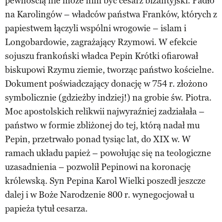
pewnością nie może nim być cesarz bizantyjski. Padło
na Karolingów – władców państwa Franków, których z
papiestwem łączyli wspólni wrogowie – islam i
Longobardowie, zagrażający Rzymowi. W efekcie
sojuszu frankoński władca Pepin Krótki ofiarował
biskupowi Rzymu ziemie, tworząc państwo kościelne.
Dokument poświadczający donację w 754 r. złożono
symbolicznie (gdzieżby indziej!) na grobie św. Piotra.
Moc apostolskich relikwii najwyraźniej zadziałała –
państwo w formie zbliżonej do tej, którą nadał mu
Pepin, przetrwało ponad tysiąc lat, do XIX w. W
ramach układu papież – powołując się na teologiczne
uzasadnienia – pozwolił Pepinowi na koronację
królewską. Syn Pepina Karol Wielki poszedł jeszcze
dalej i w Boże Narodzenie 800 r. wynegocjował u
papieża tytuł cesarza.