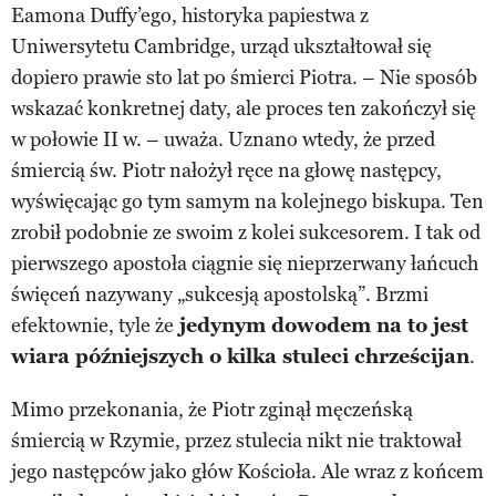
Eamona Duffy’ego, historyka papiestwa z
Uniwersytetu Cambridge, urząd ukształtował się
dopiero prawie sto lat po śmierci Piotra. – Nie sposób
wskazać konkretnej daty, ale proces ten zakończył się
w połowie II w. – uważa. Uznano wtedy, że przed
śmiercią św. Piotr nałożył ręce na głowę następcy,
wyświęcając go tym samym na kolejnego biskupa. Ten
zrobił podobnie ze swoim z kolei sukcesorem. I tak od
pierwszego apostoła ciągnie się nieprzerwany łańcuch
święceń nazywany „sukcesją apostolską”. Brzmi
efektownie, tyle że
jedynym dowodem na to jest
wiara późniejszych o kilka stuleci chrześcijan
.
Mimo przekonania, że Piotr zginął męczeńską
śmiercią w Rzymie, przez stulecia nikt nie traktował
jego następców jako głów Kościoła. Ale wraz z końcem