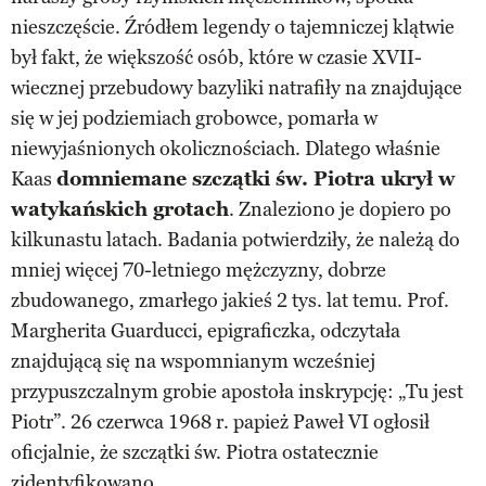
nieszczęście. Źródłem legendy o tajemniczej klątwie
był fakt, że większość osób, które w czasie XVII-
wiecznej przebudowy bazyliki natrafiły na znajdujące
się w jej podziemiach grobowce, pomarła w
niewyjaśnionych okolicznościach. Dlatego właśnie
Kaas
domniemane szczątki św. Piotra ukrył w
watykańskich grotach
. Znaleziono je dopiero po
kilkunastu latach. Badania potwierdziły, że należą do
mniej więcej 70-letniego mężczyzny, dobrze
zbudowanego, zmarłego jakieś 2 tys. lat temu. Prof.
Margherita Guarducci, epigraficzka, odczytała
znajdującą się na wspomnianym wcześniej
przypuszczalnym grobie apostoła inskrypcję: „Tu jest
Piotr”. 26 czerwca 1968 r. papież Paweł VI ogłosił
oficjalnie, że szczątki św. Piotra ostatecznie
zidentyfikowano.