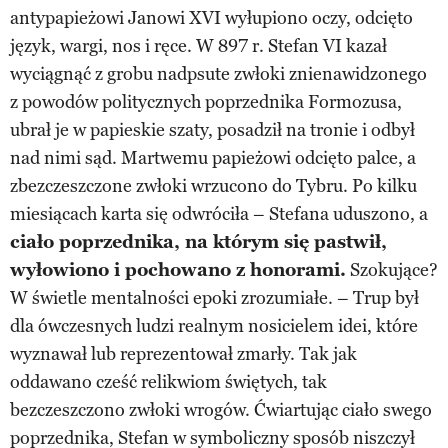
antypapieżowi Janowi XVI wyłupiono oczy, odcięto
język, wargi, nos i ręce. W 897 r. Stefan VI kazał
wyciągnąć z grobu nadpsute zwłoki znienawidzonego
z powodów politycznych poprzednika Formozusa,
ubrał je w papieskie szaty, posadził na tronie i odbył
nad nimi sąd. Martwemu papieżowi odcięto palce, a
zbezczeszczone zwłoki wrzucono do Tybru. Po kilku
miesiącach karta się odwróciła – Stefana uduszono, a
ciało poprzednika, na którym się pastwił,
wyłowiono i pochowano z honorami.
Szokujące?
W świetle mentalności epoki zrozumiałe. – Trup był
dla ówczesnych ludzi realnym nosicielem idei, które
wyznawał lub reprezentował zmarły. Tak jak
oddawano cześć relikwiom świętych, tak
bezczeszczono zwłoki wrogów. Ćwiartując ciało swego
poprzednika, Stefan w symboliczny sposób niszczył