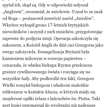
spytał ich, skąd są. Gdy w odpowiedzi usłyszał
„Anglowie”, zrozumiał, że aniołowie. Uznał to za znak
od Boga – postanowił nawrócić naród „Aniołów”.
Wkrótce wykupił grono 17-letnich brytyjskich
niewolników i uczynił z nich mnichów, przygotowując
zapewne do podjęcia misji. Operacja zakończyła się
sukcesem, a Kościół Anglii do dziś czci Grzegorza jako
swego założyciela. Ewangelizacja Brytanii była
kamieniem milowym w rozwoju papiestwa –
oznaczała, że władza biskupa Rzymu przekracza
granice cywilizowanego świata i rozciąga się na
wszystkie ludy. Aby podkreślić ten fakt, Grzegorz
Wielki rozsyłał biskupom i władcom maleńkie
relikwiarze w kształcie klucza, w których miały się
znajdować opiłki żelaza z łańcuchów św. Piotra. Taki
gest lepiej przemawiał do wyobraźni niż najlepsze