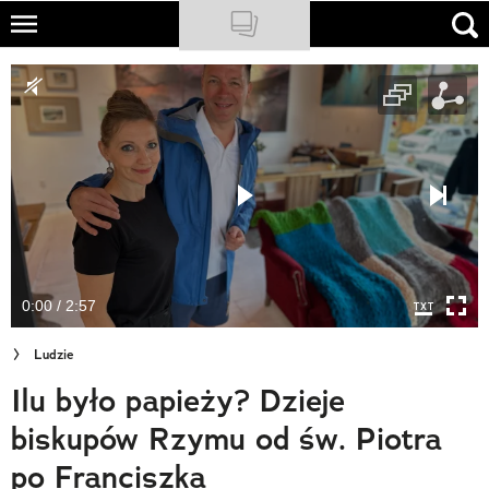
Skip
to
NATIONAL GEOGRAPHIC
main
content
TRAVELER
PODCASTY
Sklep
Newsletter
0:00 / 2:57
Cuda Polski
Ludzie
Wielki Konkurs Fotograficzny
Ilu było papieży? Dzieje
Trendbook Podróżniczy
biskupów Rzymu od św. Piotra
Polecane
po Franciszka