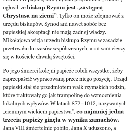
ogłosił, że
biskup Rzymu jest „zastępcą
Chrystusa na ziemi”
. Tylko on może zdejmować z
urzędu biskupów. Synod ani nawet sobór bez
papieskiej akceptacji nie mają żadnej władzy.
Mikołajowa wizja urzędu biskupa Rzymu w zasadzie
przetrwała do czasów współczesnych, a on sam cieszy
się w Kościele chwałą świętości.
Po jego śmierci kolejni papieże robili wszystko, żeby
zaprzepaścić wypracowaną przez niego pozycję. Urząd
papieski stał się przedmiotem walk rzymskich rodzin,
które traktowały go jak trampolinę do wzmocnienia
lokalnych wpływów. W latach 872–1012, nazywanych
„ciemnym wiekiem papiestwa”,
co najmniej jedna
trzecia papieży ginęła w wyniku zamachów.
Jana VIII śmiertelnie pobito, Jana X uduszono, a