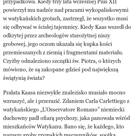
przypadkowa. Kiedy trzy lata wcześniej Pius XII
powierzył mu nadzór nad pracami wykopaliskowymi
w watykańskich grotach, zastrzegł, że wszystko musi
się odbywać w ścisłej tajemnicy. Kiedy Kaas wszedł do
odkrytej przez archeologów starożytnej niszy
grobowej, jego oczom ukazała się kupka kości
przemieszanych z ziemią i fragmentami materiału.
Czyżby odnaleziono szczątki św. Piotra, o których
mówiono, że są zakopane gdzieś pod największą
świątynią świata?
Prałata Kaasa niezwykłe znalezisko musiało mocno
wzruszyć, ale i przerazić. Zdaniem Carla Carlettiego z
watykańskiego „L’Osservatore Romano” niemiecki
duchowny padł ofiarą psychozy, jaka panowała wśród
mieszkańców Watykanu. Bano się, że każdego, kto
naruszy groby rzymskich męczenników, spotka