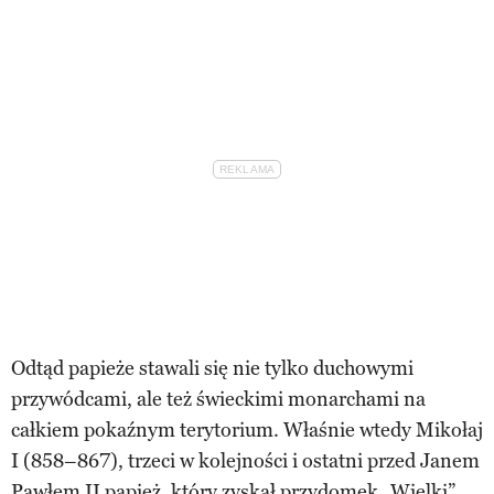
Odtąd papieże stawali się nie tylko duchowymi
przywódcami, ale też świeckimi monarchami na
całkiem pokaźnym terytorium. Właśnie wtedy Mikołaj
I (858–867), trzeci w kolejności i ostatni przed Janem
Pawłem II papież, który zyskał przydomek „Wielki”,