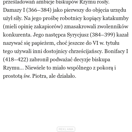
prześladowań ambicje biskupów Rzymu rosły.
Damazy I (366–384) jako pierwszy do objęcia urzędu
użył siły. Na jego prośbę robotnicy kopiący katakumby
(mieli opinię zakapiorów) zmasakrowali zwolenników
konkurenta. Jego następca Syrycjusz (384–399) kazał
nazywać się papieżem, choć jeszcze do VI w. tytułu
tego używali inni dostojnicy chrześcijańscy. Bonifacy I
(418–422) zabronił podważać decyzje biskupa
Rzymu... Niewiele to miało wspólnego z pokorą i
prostotą św. Piotra, ale działało.