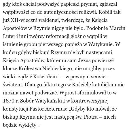
gdy ktoś chciał podważyć papieski prymat, zgłaszał
wątpliwości co do autentyczności relikwii. Robili tak
już XII-wieczni waldensi, twierdząc, że Księcia
Apostołów w Rzymie nigdy nie było. Podobnie Marcin
Luter i inni twórcy reformacji głośno wątpili w
istnienie grobu pierwszego papieża w Watykanie. W
końcu gdyby biskupi Rzymu nie byli następcami
Księcia Apostołów, któremu sam Jezus powierzył
klucze Królestwa Niebieskiego, nie mogliby przez
wieki rządzić Kościołem i – w pewnym sensie –
światem. Dlatego faktu tego w Kościele katolickim nie
można nawet podważać. Wprost sformułował to w
1870 r. Sobór Watykański I w kontrowersyjnej
konstytucji Pastor Aeternus: „Gdyby kto mówił, że
biskup Rzymu nie jest następcą św. Piotra – niech
będzie wyklęty”.