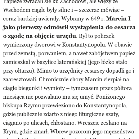
Papieże zwracali się ku Zachodowi, ale więzy ze
Wschodem ciągle były silne i – szczerze mówiąc –
coraz bardziej uwierały. Wybrany w 649 r.
Marcin I
jako pierwszy odmówił wystąpienia do cesarza
o zgodę na objęcie urzędu
. Był to policzek
wymierzony dworowi w Konstantynopolu. W obawie
przed zemstą, porwaniem, a nawet zabójstwem papież
zamieszkał w bazylice laterańskiej (jego łóżko stało
przy ołtarzu). Mimo to urzędnicy cesarscy dopadli go i
zaaresztowali. Chronicznie chory Marcin cierpiał na
ciągłe biegunki i wymioty – tymczasem przez półtora
miesiąca nie pozwalano mu się umyć. Poniżonego
biskupa Rzymu przewieziono do Konstantynopola,
gdzie publicznie zdarto z niego liturgiczne szaty,
ciągano po ulicach, chłostano. Wreszcie zesłano na
Krym, gdzie zmarł. Wbrew pozorom jego męczeństwo