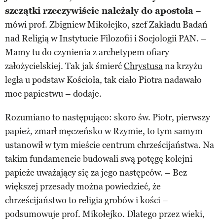
szczątki rzeczywiście należały do apostoła
–
mówi prof. Zbigniew Mikołejko, szef Zakładu Badań
nad Religią w Instytucie Filozofii i Socjologii PAN. –
Mamy tu do czynienia z archetypem ofiary
założycielskiej. Tak jak śmierć
Chrystusa
na krzyżu
legła u podstaw Kościoła, tak ciało Piotra nadawało
moc papiestwu – dodaje.
Rozumiano to następująco: skoro św. Piotr, pierwszy
papież, zmarł męczeńsko w Rzymie, to tym samym
ustanowił w tym mieście centrum chrześcijaństwa. Na
takim fundamencie budowali swą potęgę kolejni
papieże uważający się za jego następców. – Bez
większej przesady można powiedzieć, że
chrześcijaństwo to religia grobów i kości –
podsumowuje prof. Mikołejko. Dlatego przez wieki,