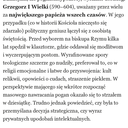
Grzegorz I Wielki
(590–604), uważany przez wielu
za
największego papieża wszech czasów
. W jego
przypadku (co w historii Kościoła nieczęsto się
zdarzało) polityczny geniusz łączył się z osobistą
świętością. Przed wyborem na biskupa Rzymu kilka
lat spędził w klasztorze, gdzie oddawał się modlitwom
i wyczerpującym postom. Wyrafinowane spory
teologiczne szczerze go nudziły, preferował to, co w
religii emocjonalne i łatwe do przyswojenia: kult
relikwii, opowieści o cudach, straszenie piekłem. W
perspektywie mającego się wkrótce rozpocząć
masowego nawracania pogan okazało się to strzałem
w dziesiątkę. Trudno jednak powiedzieć, czy była to
przemyślana decyzja strategiczna, czy wyraz
prywatnych upodobań intelektualnych.