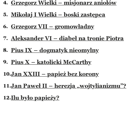
Grzegorz Wielki – misjonarz aniołów
Mikołaj I Wielki – boski zastępca
Grzegorz VII – gromowładny
Aleksander VI – diabeł na tronie Piotra
Pius IX – dogmatyk nieomylny
Pius X – katolicki McCarthy
Jan XXIII – papież bez korony
Jan Paweł II – herezja „wojtylianizmu”?
Ilu było papieży?