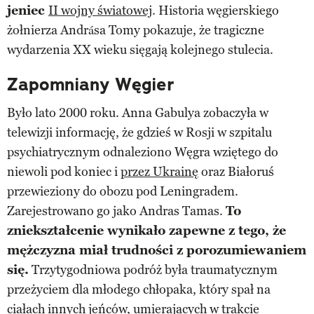
jeniec
II wojny światowej
. Historia węgierskiego
żołnierza Andrása Tomy pokazuje, że tragiczne
wydarzenia XX wieku sięgają kolejnego stulecia.
Zapomniany Węgier
Było lato 2000 roku. Anna Gabulya zobaczyła w
telewizji informację, że gdzieś w Rosji w szpitalu
psychiatrycznym odnaleziono Węgra wziętego do
niewoli pod koniec i
przez Ukrainę
oraz Białoruś
przewieziony do obozu pod Leningradem.
Zarejestrowano go jako Andras Tamas.
To
zniekształcenie wynikało zapewne z tego, że
mężczyzna miał trudności z porozumiewaniem
się.
Trzytygodniowa podróż była traumatycznym
przeżyciem dla młodego chłopaka, który spał na
ciałach innych jeńców, umierających w trakcie