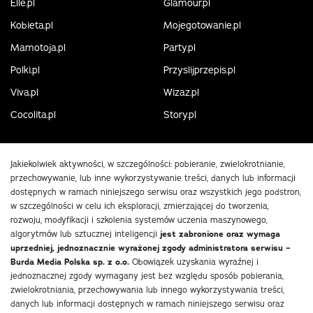
Elle.pl
Glamour.pl
Kobieta.pl
Mojegotowanie.pl
Mamotoja.pl
Party.pl
Polki.pl
Przyslijprzepis.pl
Viva.pl
Wizaz.pl
Cocolita.pl
Story.pl
Jakiekolwiek aktywności, w szczególności: pobieranie, zwielokrotnianie,
przechowywanie, lub inne wykorzystywanie treści, danych lub informacji
dostępnych w ramach niniejszego serwisu oraz wszystkich jego podstron,
w szczególności w celu ich eksploracji, zmierzającej do tworzenia,
rozwoju, modyfikacji i szkolenia systemów uczenia maszynowego,
algorytmów lub sztucznej inteligencji
jest zabronione oraz wymaga
uprzedniej, jednoznacznie wyrażonej zgody administratora serwisu –
Burda Media Polska sp. z o.o.
Obowiązek uzyskania wyraźnej i
jednoznacznej zgody wymagany jest bez względu sposób pobierania,
zwielokrotniania, przechowywania lub innego wykorzystywania treści,
danych lub informacji dostępnych w ramach niniejszego serwisu oraz