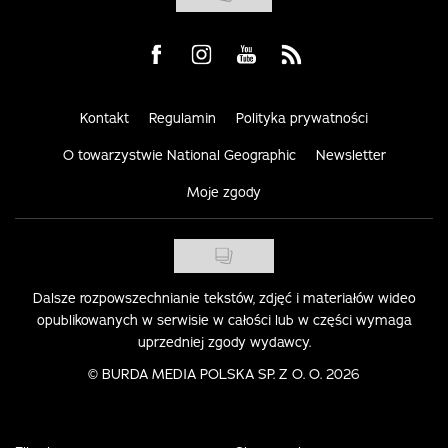
Visit us on Facebook
Visit us on Instagram
Visit us on Youtube
Visit us on Rss
Kontakt
Regulamin
Polityka prywatności
O towarzystwie National Geographic
Newsletter
Moje zgody
Dalsze rozpowszechnianie tekstów, zdjęć i materiałów wideo
opublikowanych w serwisie w całości lub w części wymaga
uprzedniej zgody wydawcy.
©
BURDA MEDIA POLSKA SP. Z O. O. 2026