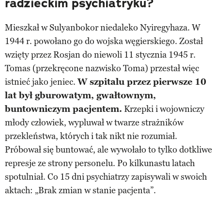
radzieckim psychiatryku?
Mieszkał w Sulyanbokor niedaleko Nyiregyhaza. W
1944 r. powołano go do wojska węgierskiego. Został
wzięty przez Rosjan do niewoli 11 stycznia 1945 r.
Tomas (przekręcone nazwisko Toma) przestał więc
istnieć jako jeniec.
W szpitalu przez pierwsze 10
lat był gburowatym, gwałtownym,
buntowniczym pacjentem.
Krzepki i wojowniczy
młody człowiek, wypluwał w twarze strażników
przekleństwa, których i tak nikt nie rozumiał.
Próbował się buntować, ale wywołało to tylko dotkliwe
represje ze strony personelu. Po kilkunastu latach
spotulniał. Co 15 dni psychiatrzy zapisywali w swoich
aktach: „Brak zmian w stanie pacjenta”.