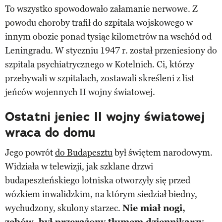
To wszystko spowodowało załamanie nerwowe. Z
powodu choroby trafił do szpitala wojskowego w
innym obozie ponad tysiąc kilometrów na wschód od
Leningradu. W styczniu 1947 r. został przeniesiony do
szpitala psychiatrycznego w Kotelnich. Ci, którzy
przebywali w szpitalach, zostawali skreśleni z list
jeńców wojennych II wojny światowej.
Ostatni jeniec II wojny światowej
wraca do domu
Jego powrót
do Budapesztu
był świętem narodowym.
Widziała w telewizji, jak szklane drzwi
budapeszteńskiego lotniska otworzyły się przed
wózkiem inwalidzkim, na którym siedział biedny,
wychudzony, skulony starzec.
Nie miał nogi,
zębów, był przerażony tłumem dziennikarzy,