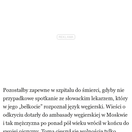
Pozostałby zapewne w szpitalu do śmierci, gdyby nie
przypadkowe spotkanie ze słowackim lekarzem, który
w jego „bełkocie” rozpoznał język węgierski. Wieści o
odkryciu dotarły do ambasady węgierskiej w Moskwie
i tak mężczyzna po ponad pół wieku wrócił w końcu do
swojej ojczyzny. Toma cieszył się wolnością tylko