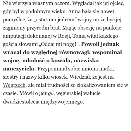
Nie wierzyła własnym oczom. Wyglądał jak jej ojciec,
gdy był w podobnym wieku. Anna bała się nawet
pomyśleć, że „ostatnim jeńcem” wojny może być jej
zaginiony przyrodni brat. Mając obsesję na punkcie
amputacji dokonanej w Rosji, Toma witał każdego
gościa słowami „Oddaj mi nogę!”.
Powoli jednak
wracał do względnej równowagi: wspominał
wojnę, młodość u kowala, nazwisko
nauczyciela.
Przypominał sobie imiona matki,
siostry i nazwy kilku wiosek. Wiedział, że jest
na
Węgrzech
, ale miał trudności ze zlokalizowaniem się w
czasie. Mówił o
, węgierskiej walucie
pengö
dwudziestolecia międzywojennego.