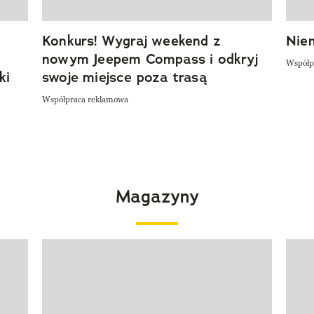
Konkurs! Wygraj weekend z
Niem
nowym Jeepem Compass i odkryj
Współp
ki
swoje miejsce poza trasą
Współpraca reklamowa
Magazyny
Pokazywanie elementu 1 z 4