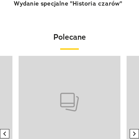
Wydanie specjalne "Historia czarów"
Polecane
Pokazywanie elementu 1 z 20
previous element
n