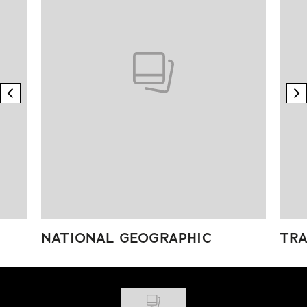
previous element
n
NATIONAL GEOGRAPHIC
TRA