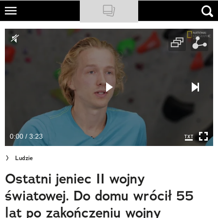
Skip
to
NATIONAL GEOGRAPHIC
main
content
TRAVELER
PODCASTY
Sklep
Newsletter
0:00 / 3:23
Cuda Polski
Ludzie
Wielki Konkurs Fotograficzny
Ostatni jeniec II wojny
Trendbook Podróżniczy
światowej. Do domu wrócił 55
Polecane
lat po zakończeniu wojny