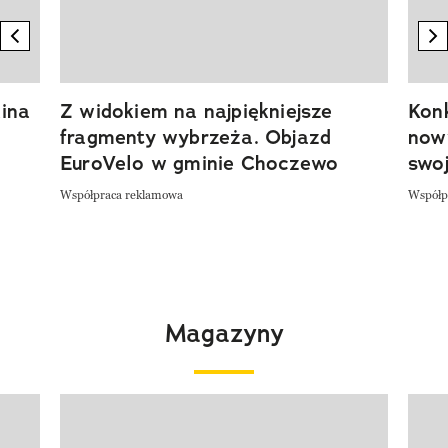
previous element
n
ina
Z widokiem na najpiękniejsze
Kon
fragmenty wybrzeża. Objazd
now
EuroVelo w gminie Choczewo
swoj
Współpraca reklamowa
Współp
Magazyny
Pokazywanie elementu 1 z 4