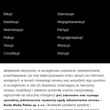
Elle.pl
Glamour.pl
Kobieta.pl
Mojegotowanie.pl
Mamotoja.pl
Party.pl
Polki.pl
Przyslijprzepis.pl
Viva.pl
Wizaz.pl
Cocolita.pl
Story.pl
Jakiekolwiek aktywności, w szczególności: pobieranie, zwielokrotnianie,
przechowywanie, lub inne wykorzystywanie treści, danych lub informacji
dostępnych w ramach niniejszego serwisu oraz wszystkich jego podstron,
w szczególności w celu ich eksploracji, zmierzającej do tworzenia,
rozwoju, modyfikacji i szkolenia systemów uczenia maszynowego,
algorytmów lub sztucznej inteligencji
jest zabronione oraz wymaga
uprzedniej, jednoznacznie wyrażonej zgody administratora serwisu –
Burda Media Polska sp. z o.o.
Obowiązek uzyskania wyraźnej i
jednoznacznej zgody wymagany jest bez względu sposób pobierania,