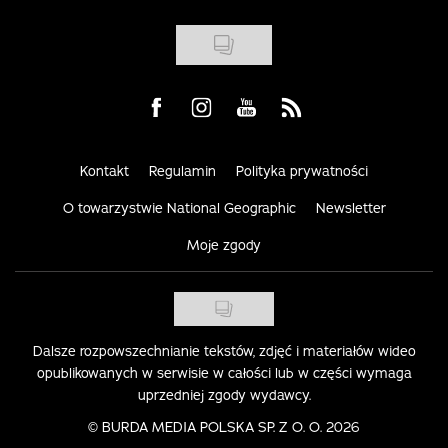
Visit us on Facebook
Visit us on Instagram
Visit us on Youtube
Visit us on Rss
Kontakt
Regulamin
Polityka prywatności
O towarzystwie National Geographic
Newsletter
Moje zgody
Dalsze rozpowszechnianie tekstów, zdjęć i materiałów wideo
opublikowanych w serwisie w całości lub w części wymaga
uprzedniej zgody wydawcy.
©
BURDA MEDIA POLSKA SP. Z O. O. 2026