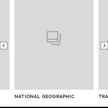
previous element
n
NATIONAL GEOGRAPHIC
TRA