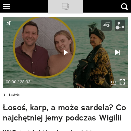
Skip
to
NATIONAL GEOGRAPHIC
main
content
TRAVELER
PODCASTY
Sklep
Newsletter
00:00 / 28:33
Cuda Polski
Ludzie
Wielki Konkurs Fotograficzny
Łosoś, karp, a może sardela? Co
Trendbook Podróżniczy
najchętniej jemy podczas Wigilii
Polecane