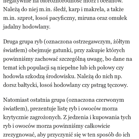
negatywnie na bioróżnorodność mórz i oceanów.
Należą do niej m.in. śledź, karp i makrela, a także
m.in. szprot, łosoś pacyficzny, miruna oraz omułek
jadalny hodowlany.
Druga grupa ryb (oznaczona ostrzegawczym, żółtym
światłem) obejmuje gatunki, przy zakupie których
powinniśmy zachować szczególną uwagę, bo dane na
temat ich populacji są niepełne lub ich połowy czy
hodowla szkodzą środowisku. Należą do nich np.
dorsz bałtycki, łosoś hodowlany czy pstrąg tęczowy.
Natomiast ostatnia grupa (oznaczona czerwonym
światłem), prezentuje listę ryb i owoców morza
krytycznie zagrożonych. Z jedzenia i kupowania tych
ryb i owoców morza powinniśmy całkowicie
zrezygnować, aby przyczynić się w ten sposób do ich