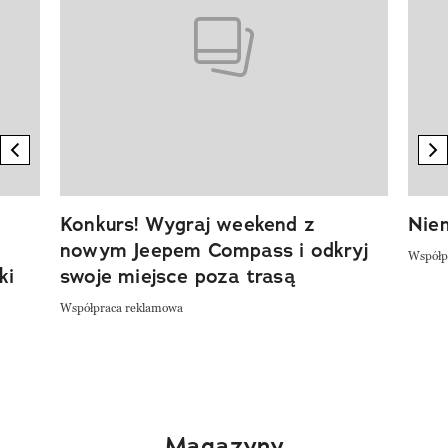
previous element
n
Konkurs! Wygraj weekend z
Niem
nowym Jeepem Compass i odkryj
Współp
ki
swoje miejsce poza trasą
Współpraca reklamowa
Magazyny