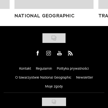
NATIONAL GEOGRAPHIC
TRA
Visit us on Facebook
Visit us on Instagram
Visit us on Youtube
Visit us on Rss
Kontakt
Regulamin
Polityka prywatności
O towarzystwie National Geographic
Newsletter
Moje zgody