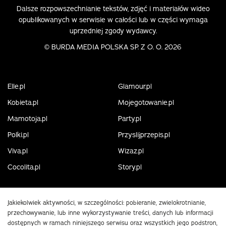
Dalsze rozpowszechnianie tekstów, zdjęć i materiałów wideo
opublikowanych w serwisie w całości lub w części wymaga
uprzedniej zgody wydawcy.
©
BURDA MEDIA POLSKA SP. Z O. O. 2026
Elle.pl
Glamour.pl
Kobieta.pl
Mojegotowanie.pl
Mamotoja.pl
Party.pl
Polki.pl
Przyslijprzepis.pl
Viva.pl
Wizaz.pl
Cocolita.pl
Story.pl
Jakiekolwiek aktywności, w szczególności: pobieranie, zwielokrotnianie,
przechowywanie, lub inne wykorzystywanie treści, danych lub informacji
dostępnych w ramach niniejszego serwisu oraz wszystkich jego podstron,