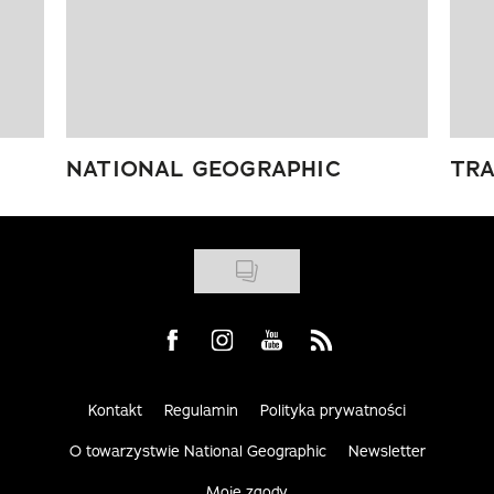
NATIONAL GEOGRAPHIC
TRA
Visit us on Facebook
Visit us on Instagram
Visit us on Youtube
Visit us on Rss
Kontakt
Regulamin
Polityka prywatności
O towarzystwie National Geographic
Newsletter
Moje zgody