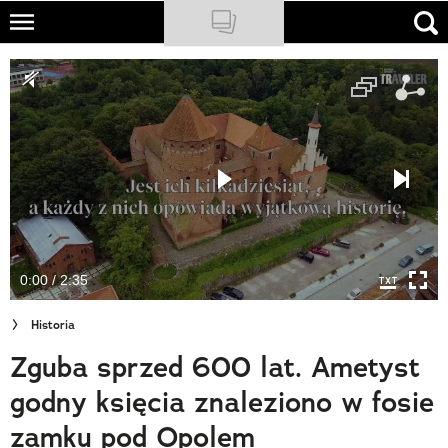
Skip
to
NATIONAL GEOGRAPHIC
main
content
TRAVELER
PODCASTY
Sklep
Newsletter
0:00 / 2:35
Cuda Polski
Historia
Wielki Konkurs Fotograficzny
Zguba sprzed 600 lat. Ametyst
Trendbook Podróżniczy
godny księcia znaleziono w fosie
Polecane
zamku pod Opolem