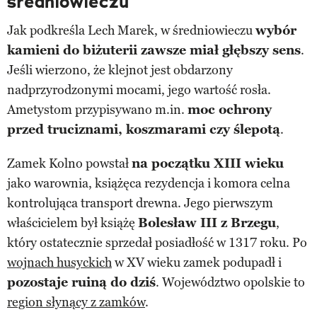
średniowieczu
Jak podkreśla Lech Marek, w średniowieczu
wybór
kamieni do biżuterii zawsze miał głębszy sens
.
Jeśli wierzono, że klejnot jest obdarzony
nadprzyrodzonymi mocami, jego wartość rosła.
Ametystom przypisywano m.in.
moc ochrony
przed truciznami, koszmarami czy ślepotą
.
Zamek Kolno powstał
na początku XIII wieku
jako warownia, książęca rezydencja i komora celna
kontrolująca transport drewna. Jego pierwszym
właścicielem był książę
Bolesław III z Brzegu
,
który ostatecznie sprzedał posiadłość w 1317 roku. Po
wojnach husyckich
w XV wieku zamek podupadł i
pozostaje ruiną do dziś
. Województwo opolskie to
region słynący z zamków
.