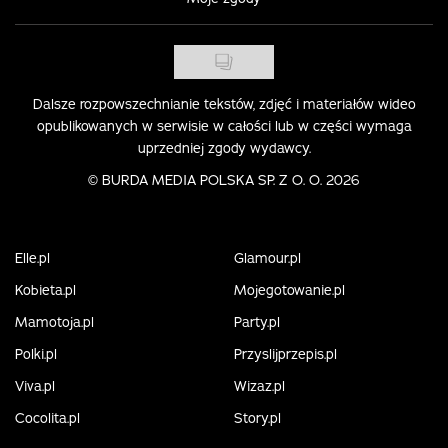
Dalsze rozpowszechnianie tekstów, zdjęć i materiałów wideo
opublikowanych w serwisie w całości lub w części wymaga
uprzedniej zgody wydawcy.
©
BURDA MEDIA POLSKA SP. Z O. O. 2026
Elle.pl
Glamour.pl
Kobieta.pl
Mojegotowanie.pl
Mamotoja.pl
Party.pl
Polki.pl
Przyslijprzepis.pl
Viva.pl
Wizaz.pl
Cocolita.pl
Story.pl