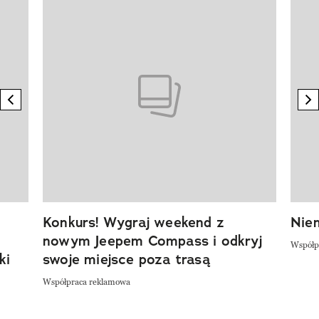
Pokazywanie elementu 1 z 20
previous element
n
Konkurs! Wygraj weekend z
Niem
nowym Jeepem Compass i odkryj
Współp
ki
swoje miejsce poza trasą
Współpraca reklamowa