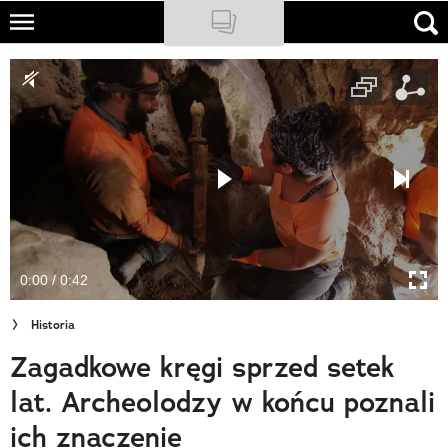
Skip
to
NATIONAL GEOGRAPHIC
main
content
TRAVELER
PODCASTY
Sklep
Newsletter
0:00 / 0:42
Cuda Polski
Historia
Wielki Konkurs Fotograficzny
Zagadkowe kręgi sprzed setek
Trendbook Podróżniczy
lat. Archeolodzy w końcu poznali
Polecane
ich znaczenie