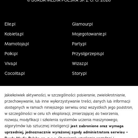
©
BURDA MEDIA POLSKA SP. Z O. O. 2026
Elle.pl
Glamour.pl
Kobieta.pl
Mojegotowanie.pl
Mamotoja.pl
Party.pl
Polki.pl
Przyslijprzepis.pl
Viva.pl
Wizaz.pl
Cocolita.pl
Story.pl
Jakiekolwiek aktywności, w szczególności: pobieranie, zwielokrotnianie,
przechowywanie, lub inne wykorzystywanie treści, danych lub informacji
dostępnych w ramach niniejszego serwisu oraz wszystkich jego podstron,
w szczególności w celu ich eksploracji, zmierzającej do tworzenia,
rozwoju, modyfikacji i szkolenia systemów uczenia maszynowego,
algorytmów lub sztucznej inteligencji
jest zabronione oraz wymaga
uprzedniej, jednoznacznie wyrażonej zgody administratora serwisu –