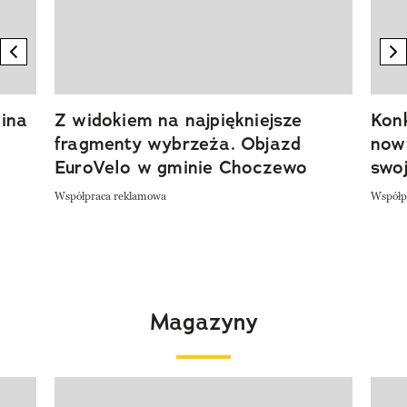
previous element
n
ina
Z widokiem na najpiękniejsze
Kon
fragmenty wybrzeża. Objazd
now
EuroVelo w gminie Choczewo
swoj
Współpraca reklamowa
Współp
Magazyny
Pokazywanie elementu 1 z 4