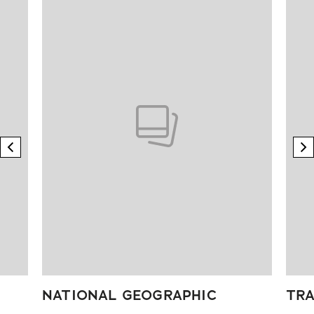
previous element
n
NATIONAL GEOGRAPHIC
TRA