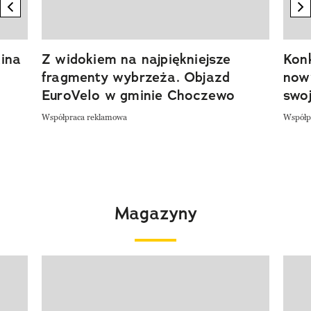
previous element
n
ina
Z widokiem na najpiękniejsze
Kon
fragmenty wybrzeża. Objazd
now
EuroVelo w gminie Choczewo
swoj
Współpraca reklamowa
Współp
Magazyny
Pokazywanie elementu 1 z 4