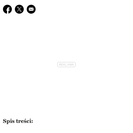
Udostępnij na facebook
Udostępnij na twitter
E-mail do przyjaciela
Spis treści: