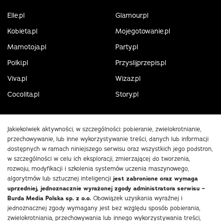
Elle.pl
Glamour.pl
Kobieta.pl
Mojegotowanie.pl
Mamotoja.pl
Party.pl
Polki.pl
Przyslijprzepis.pl
Viva.pl
Wizaz.pl
Cocolita.pl
Story.pl
Jakiekolwiek aktywności, w szczególności: pobieranie, zwielokrotnianie,
przechowywanie, lub inne wykorzystywanie treści, danych lub informacji
dostępnych w ramach niniejszego serwisu oraz wszystkich jego podstron,
w szczególności w celu ich eksploracji, zmierzającej do tworzenia,
rozwoju, modyfikacji i szkolenia systemów uczenia maszynowego,
algorytmów lub sztucznej inteligencji
jest zabronione oraz wymaga
uprzedniej, jednoznacznie wyrażonej zgody administratora serwisu –
Burda Media Polska sp. z o.o.
Obowiązek uzyskania wyraźnej i
jednoznacznej zgody wymagany jest bez względu sposób pobierania,
zwielokrotniania, przechowywania lub innego wykorzystywania treści,