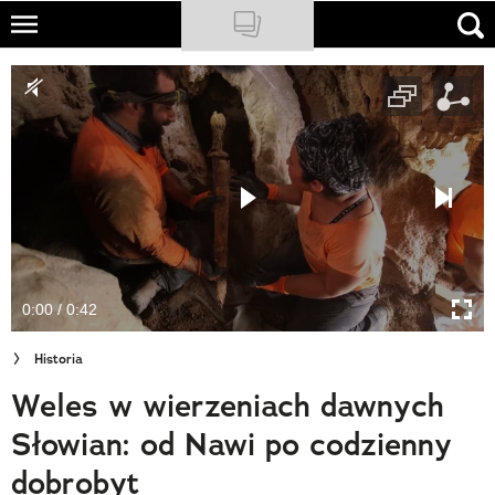
Skip
to
NATIONAL GEOGRAPHIC
main
content
TRAVELER
PODCASTY
Sklep
Newsletter
0:00 / 0:42
Cuda Polski
Historia
Wielki Konkurs Fotograficzny
Weles w wierzeniach dawnych
Trendbook Podróżniczy
Słowian: od Nawi po codzienny
Polecane
dobrobyt