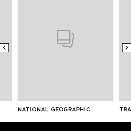
previous element
n
NATIONAL GEOGRAPHIC
TRA