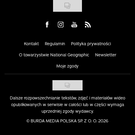
Visit us on Facebook
Visit us on Instagram
Visit us on Youtube
Visit us on Rss
Kontakt
Regulamin
Polityka prywatności
O towarzystwie National Geographic
Newsletter
Moje zgody
Dalsze rozpowszechnianie tekstów, zdjęć i materiałów wideo
opublikowanych w serwisie w całości lub w części wymaga
uprzedniej zgody wydawcy.
©
BURDA MEDIA POLSKA SP. Z O. O. 2026