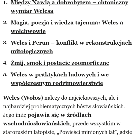
Między Nawią a dobrobytem – chtoniczny
wymiar Welesa
Magia, poezja i wiedza tajemna: Weles a
wołchwowie
Weles i Perun – konflikt w rekonstrukcjach
mitologicznych
Żmij, smok i postacie zoomorficzne
Weles w praktykach ludowych i we
współczesnym rodzimowierstwie
Weles (Wołos)
należy do najciekawszych, ale i
najbardziej problematycznych bóstw słowiańskich.
Jego imię
pojawia się w źródłach
wschodniosłowiańskich
, przede wszystkim w
staroruskim latopisie, „Powieści minionych lat”, gdzie