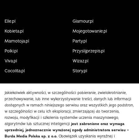
Elle.pl
Glamour.pl
Kobieta.pl
Mojegotowanie.pl
Mamotoja.pl
Party.pl
Polki.pl
Przyslijprzepis.pl
Viva.pl
Wizaz.pl
Cocolita.pl
Story.pl
Jakiekolwiek aktywności, w szczególności: pobieranie, zwielokrotnianie,
przechowywanie, lub inne wykorzystywanie treści, danych lub informacji
dostępnych w ramach niniejszego serwisu oraz wszystkich jego podstron,
w szczególności w celu ich eksploracji, zmierzającej do tworzenia,
rozwoju, modyfikacji i szkolenia systemów uczenia maszynowego,
algorytmów lub sztucznej inteligencji
jest zabronione oraz wymaga
uprzedniej, jednoznacznie wyrażonej zgody administratora serwisu –
Burda Media Polska sp. z o.o.
Obowiązek uzyskania wyraźnej i