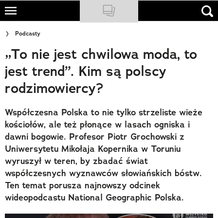
Skip
to
NATIONAL GEOGRAPHIC
Podcasty
main
„To nie jest chwilowa moda, to
content
TRAVELER
jest trend”. Kim są polscy
PODCASTY
rodzimowiercy?
Sklep
Współczesna Polska to nie tylko strzeliste wieże
Newsletter
kościołów, ale też płonące w lasach ogniska i
dawni bogowie. Profesor Piotr Grochowski z
Cuda Polski
Uniwersytetu Mikołaja Kopernika w Toruniu
wyruszył w teren, by zbadać świat
Wielki Konkurs Fotograficzny
współczesnych wyznawców słowiańskich bóstw.
Trendbook Podróżniczy
Ten temat porusza najnowszy odcinek
wideopodcastu National Geographic Polska.
Polecane