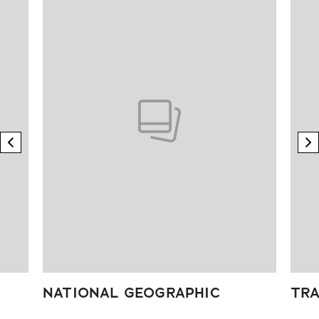
previous element
n
NATIONAL GEOGRAPHIC
TRA