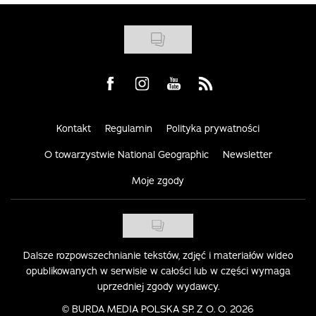
Visit us on Facebook
Visit us on Instagram
Visit us on Youtube
Visit us on Rss
Kontakt
Regulamin
Polityka prywatności
O towarzystwie National Geographic
Newsletter
Moje zgody
Dalsze rozpowszechnianie tekstów, zdjęć i materiałów wideo
opublikowanych w serwisie w całości lub w części wymaga
uprzedniej zgody wydawcy.
©
BURDA MEDIA POLSKA SP. Z O. O. 2026