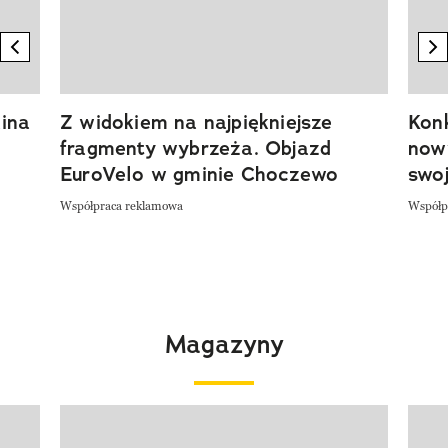
previous element
n
ina
Z widokiem na najpiękniejsze
Kon
fragmenty wybrzeża. Objazd
now
EuroVelo w gminie Choczewo
swoj
Współpraca reklamowa
Współp
Magazyny
Pokazywanie elementu 1 z 4