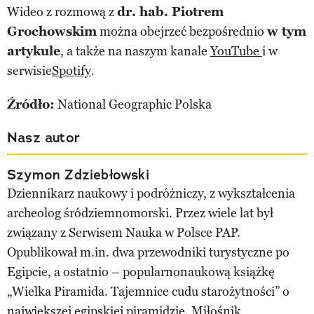
Wideo z rozmową z
dr. hab. Piotrem
Grochowskim
można obejrzeć bezpośrednio
w tym
artykule
, a także na naszym kanale
YouTube
i w
serwisie
Spotify
.
Źródło:
National Geographic Polska
Nasz autor
Szymon Zdziebłowski
Dziennikarz naukowy i podróżniczy, z wykształcenia
archeolog śródziemnomorski. Przez wiele lat był
związany z Serwisem Nauka w Polsce PAP.
Opublikował m.in. dwa przewodniki turystyczne po
Egipcie, a ostatnio – popularnonaukową książkę
„Wielka Piramida. Tajemnice cudu starożytności” o
największej egipskiej piramidzie. Miłośnik