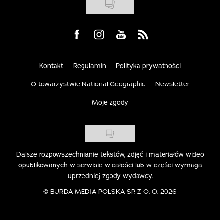
Visit us on Facebook
Visit us on Instagram
Visit us on Youtube
Visit us on Rss
Kontakt
Regulamin
Polityka prywatności
O towarzystwie National Geographic
Newsletter
Moje zgody
Dalsze rozpowszechnianie tekstów, zdjęć i materiałów wideo
opublikowanych w serwisie w całości lub w części wymaga
uprzedniej zgody wydawcy.
©
BURDA MEDIA POLSKA SP. Z O. O. 2026