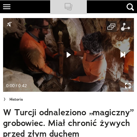
Skip
to
NATIONAL GEOGRAPHIC
main
content
TRAVELER
PODCASTY
Sklep
Newsletter
0:00 / 0:42
Cuda Polski
Historia
Wielki Konkurs Fotograficzny
W Turcji odnaleziono „magiczny”
Trendbook Podróżniczy
grobowiec. Miał chronić żywych
Polecane
przed złym duchem