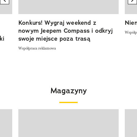
Konkurs! Wygraj weekend z
Niem
nowym Jeepem Compass i odkryj
Współp
ki
swoje miejsce poza trasą
Współpraca reklamowa
Magazyny
Pokazywanie elementu 1 z 4