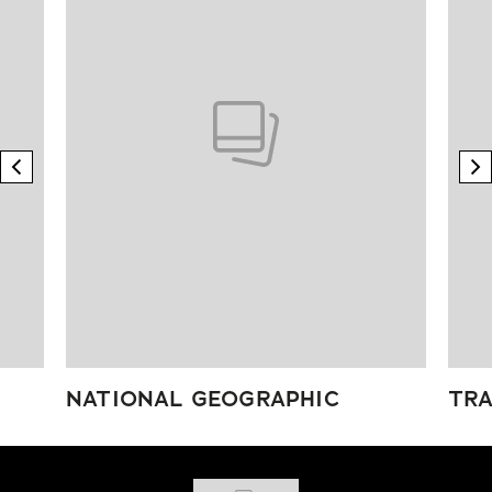
previous element
n
NATIONAL GEOGRAPHIC
TRA