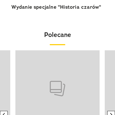
Wydanie specjalne "Historia czarów"
Polecane
Pokazywanie elementu 1 z 20
previous element
n