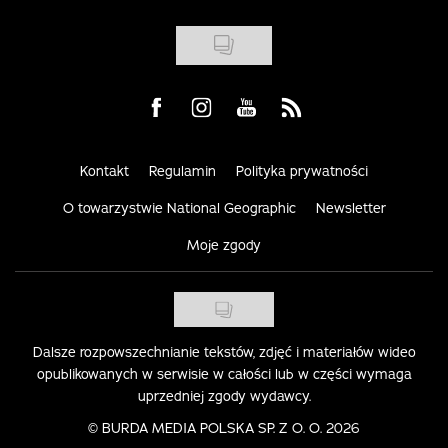
Visit us on Facebook
Visit us on Instagram
Visit us on Youtube
Visit us on Rss
Kontakt
Regulamin
Polityka prywatności
O towarzystwie National Geographic
Newsletter
Moje zgody
Dalsze rozpowszechnianie tekstów, zdjęć i materiałów wideo
opublikowanych w serwisie w całości lub w części wymaga
uprzedniej zgody wydawcy.
©
BURDA MEDIA POLSKA SP. Z O. O. 2026