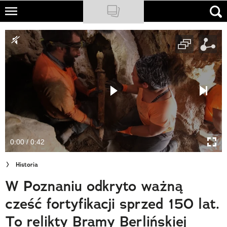
Skip
to
NATIONAL GEOGRAPHIC
main
content
TRAVELER
PODCASTY
Sklep
Newsletter
0:00 / 0:42
Cuda Polski
Historia
Wielki Konkurs Fotograficzny
W Poznaniu odkryto ważną
Trendbook Podróżniczy
cześć fortyfikacji sprzed 150 lat.
Polecane
To relikty Bramy Berlińskiej