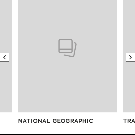
previous element
n
NATIONAL GEOGRAPHIC
TRA