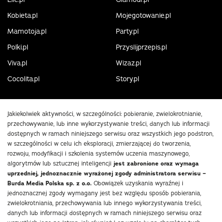
Kobieta.pl
Mojegotowanie.pl
Mamotoja.pl
Party.pl
Polki.pl
Przyslijprzepis.pl
Viva.pl
Wizaz.pl
Cocolita.pl
Story.pl
Jakiekolwiek aktywności, w szczególności: pobieranie, zwielokrotnianie,
przechowywanie, lub inne wykorzystywanie treści, danych lub informacji
dostępnych w ramach niniejszego serwisu oraz wszystkich jego podstron,
w szczególności w celu ich eksploracji, zmierzającej do tworzenia,
rozwoju, modyfikacji i szkolenia systemów uczenia maszynowego,
algorytmów lub sztucznej inteligencji
jest zabronione oraz wymaga
uprzedniej, jednoznacznie wyrażonej zgody administratora serwisu –
Burda Media Polska sp. z o.o.
Obowiązek uzyskania wyraźnej i
jednoznacznej zgody wymagany jest bez względu sposób pobierania,
zwielokrotniania, przechowywania lub innego wykorzystywania treści,
danych lub informacji dostępnych w ramach niniejszego serwisu oraz