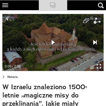
Skip
to
NATIONAL GEOGRAPHIC
main
content
TRAVELER
PODCASTY
Sklep
Newsletter
0:00 / 2:35
Cuda Polski
Historia
Wielki Konkurs Fotograficzny
W Izraelu znaleziono 1500-
Trendbook Podróżniczy
letnie „magiczne misy do
Polecane
przeklinania”. Jakie miały