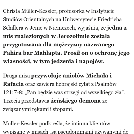
Christa Müller-Kessler, profesorka w Instytucie
Studiów Orientalnych na Uniwersytecie Friedricha
Schillera w Jenie w Niemczech, wyjaśnia, że
jedna z
mis znalezionych w Jerozolimie została
przygotowana dla mężczyzny nazwanego
Pahira bar Mahlapta. Prosił on o ochronę jego
własności, w tym jedzenia i napojów.
Druga misa
przywołuje aniołów Michała i
Rafaela
oraz zawiera hebrajski cytat z Psalmów
121:7-8: „Pan będzie was strzegł od wszelkiego zła”.
Trzecia przedstawia
żeńskiego demona
ze
związanymi rękami i stopami.
Müller-Kessler podkreśla, że imiona klientów
wypisane w misach „są pseudonimami używanymi do