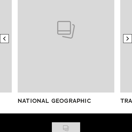
previous element
n
NATIONAL GEOGRAPHIC
TRA