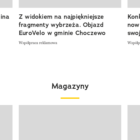
ina
Z widokiem na najpiękniejsze
Kon
fragmenty wybrzeża. Objazd
now
EuroVelo w gminie Choczewo
swoj
Współpraca reklamowa
Współp
Magazyny
Pokazywanie elementu 1 z 4