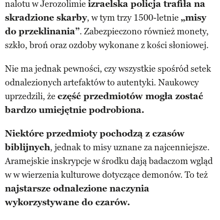
nalotu w Jerozolimie
izraelska policja trafiła na
skradzione skarby
, w tym trzy 1500-letnie
„misy
do przeklinania”
. Zabezpieczono również monety,
szkło, broń oraz ozdoby wykonane z kości słoniowej.
Nie ma jednak pewności, czy wszystkie spośród setek
odnalezionych artefaktów to autentyki. Naukowcy
uprzedzili, że
część przedmiotów mogła zostać
bardzo umiejętnie podrobiona.
Niektóre przedmioty pochodzą z czasów
biblijnych
, jednak to misy uznane za najcenniejsze.
Aramejskie inskrypcje w środku dają badaczom wgląd
w w wierzenia kulturowe dotyczące demonów. To też
najstarsze odnalezione naczynia
wykorzystywane do czarów.