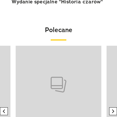
Wydanie specjalne "Historia czarów"
Polecane
Pokazywanie elementu 1 z 20
previous element
n