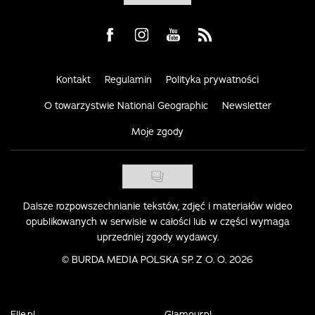
Visit us on Facebook
Visit us on Instagram
Visit us on Youtube
Visit us on Rss
Kontakt
Regulamin
Polityka prywatności
O towarzystwie National Geographic
Newsletter
Moje zgody
Dalsze rozpowszechnianie tekstów, zdjęć i materiałów wideo
opublikowanych w serwisie w całości lub w części wymaga
uprzedniej zgody wydawcy.
©
BURDA MEDIA POLSKA SP. Z O. O. 2026
Elle.pl
Glamour.pl