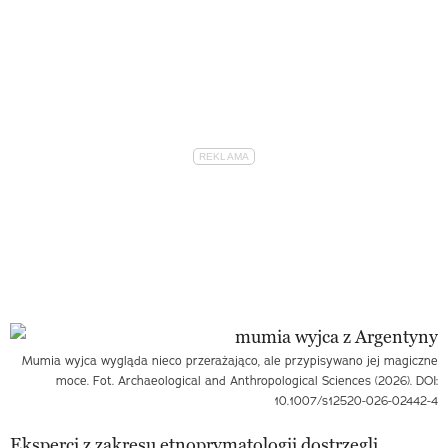
Mumia wyjca wygląda nieco przerażająco, ale przypisywano jej magiczne
moce. Fot. Archaeological and Anthropological Sciences (2026). DOI:
10.1007/s12520-026-02442-4
Eksperci z zakresu etnoprymatologii dostrzegli