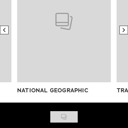
previous element
n
NATIONAL GEOGRAPHIC
TRA