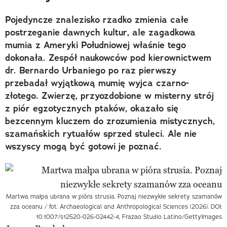
Pojedyncze znalezisko rzadko zmienia całe
postrzeganie dawnych kultur, ale zagadkowa
mumia z Ameryki Południowej właśnie tego
dokonała. Zespół naukowców pod kierownictwem
dr. Bernardo Urbaniego po raz pierwszy
przebadał wyjątkową mumię wyjca czarno-
złotego. Zwierzę, przyozdobione w misterny strój
z piór egzotycznych ptaków, okazało się
bezcennym kluczem do zrozumienia mistycznych,
szamańskich rytuałów sprzed stuleci. Ale nie
wszyscy mogą być gotowi je poznać.
Martwa małpa ubrana w pióra strusia. Poznaj niezwykłe sekrety szamanów
zza oceanu / fot. Archaeological and Anthropological Sciences (2026). DOI:
10.1007/s12520-026-02442-4, Frazao Studio Latino/GettyImages