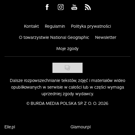
Visit us on Facebook
Visit us on Instagram
Visit us on Youtube
Visit us on Rss
Kontakt
Regulamin
Polityka prywatności
O towarzystwie National Geographic
Newsletter
Moje zgody
Dalsze rozpowszechnianie tekstów, zdjęć i materiałów wideo
opublikowanych w serwisie w całości lub w części wymaga
uprzedniej zgody wydawcy.
©
BURDA MEDIA POLSKA SP. Z O. O. 2026
Elle.pl
Glamour.pl