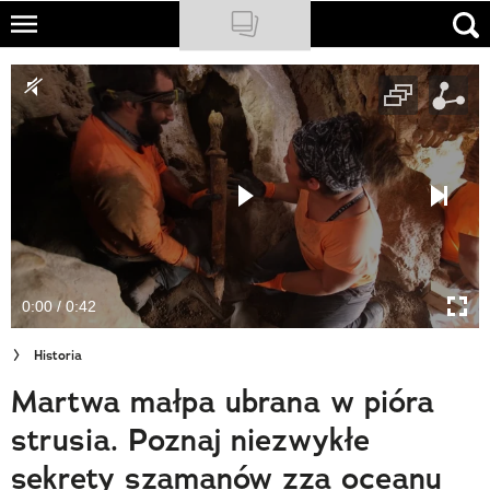
Skip
to
NATIONAL GEOGRAPHIC
main
content
TRAVELER
PODCASTY
Sklep
Newsletter
0:00 / 0:42
Cuda Polski
Historia
Wielki Konkurs Fotograficzny
Martwa małpa ubrana w pióra
Trendbook Podróżniczy
strusia. Poznaj niezwykłe
Polecane
sekrety szamanów zza oceanu