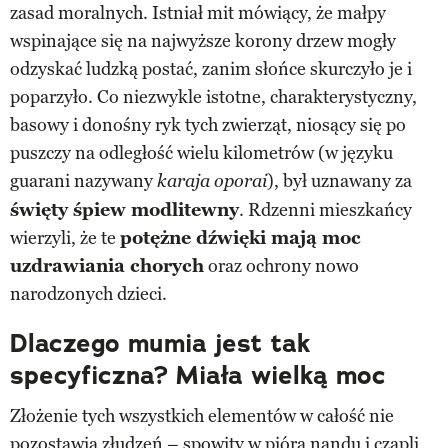
zasad moralnych. Istniał mit mówiący, że małpy
wspinające się na najwyższe korony drzew mogły
odzyskać ludzką postać, zanim słońce skurczyło je i
poparzyło. Co niezwykle istotne, charakterystyczny,
basowy i donośny ryk tych zwierząt, niosący się po
puszczy na odległość wielu kilometrów (w języku
guarani nazywany
), był uznawany za
karaja oporai
święty śpiew modlitewny
. Rdzenni mieszkańcy
wierzyli, że te
potężne dźwięki mają moc
uzdrawiania chorych
oraz ochrony nowo
narodzonych dzieci.
Dlaczego mumia jest tak
specyficzna? Miała wielką moc
Złożenie tych wszystkich elementów w całość nie
pozostawia złudzeń – spowity w pióra nandu i czapli