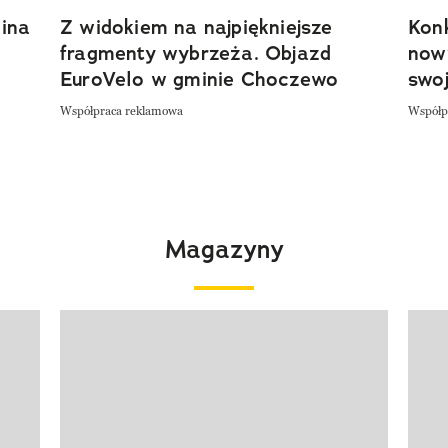
ina
Z widokiem na najpiękniejsze
Kon
fragmenty wybrzeża. Objazd
now
EuroVelo w gminie Choczewo
swoj
Współpraca reklamowa
Współp
Magazyny
Pokazywanie elementu 1 z 4