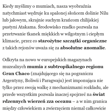
Kiedy myślimy o mumiach, nasza wyobraźnia
natychmiast wędruje ku spalonej słońcem dolinie Nilu
lub jałowym, skrajnie suchym krańcom chilijskiej
pustyni Atakama. Środowisko rzadko pozwala na
przetrwanie tkanek miękkich w wilgotnym i ciepłym
klimacie, przez co
starożytne szczątki organiczne
z takich rejonów uważa się za
absolutne anomalie
.
Odkryta na nowo w europejskich magazynach
muzealnych
mumia z subtropikalnego regionu
Gran Chaco
(znajdującego się na pograniczu
Argentyny, Boliwii i Paragwaju) jest imponująca nie
tylko przez swoją walkę z mechanizmami rozkładu, ale
przede wszystkim pozwala inaczej spojrzeć na
świat
rdzennych wierzeń zza oceanu
– a w nim granica
między człowiekiem a zwierzęciem niemal całkowicie