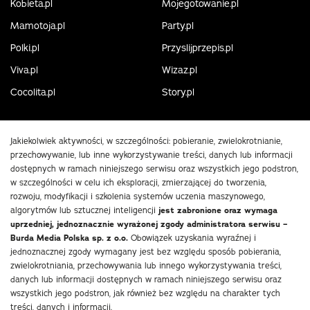
Kobieta.pl
Mojegotowanie.pl
Mamotoja.pl
Party.pl
Polki.pl
Przyslijprzepis.pl
Viva.pl
Wizaz.pl
Cocolita.pl
Story.pl
Jakiekolwiek aktywności, w szczególności: pobieranie, zwielokrotnianie,
przechowywanie, lub inne wykorzystywanie treści, danych lub informacji
dostępnych w ramach niniejszego serwisu oraz wszystkich jego podstron,
w szczególności w celu ich eksploracji, zmierzającej do tworzenia,
rozwoju, modyfikacji i szkolenia systemów uczenia maszynowego,
algorytmów lub sztucznej inteligencji
jest zabronione oraz wymaga
uprzedniej, jednoznacznie wyrażonej zgody administratora serwisu –
Burda Media Polska sp. z o.o.
Obowiązek uzyskania wyraźnej i
jednoznacznej zgody wymagany jest bez względu sposób pobierania,
zwielokrotniania, przechowywania lub innego wykorzystywania treści,
danych lub informacji dostępnych w ramach niniejszego serwisu oraz
wszystkich jego podstron, jak również bez względu na charakter tych
treści, danych i informacji.