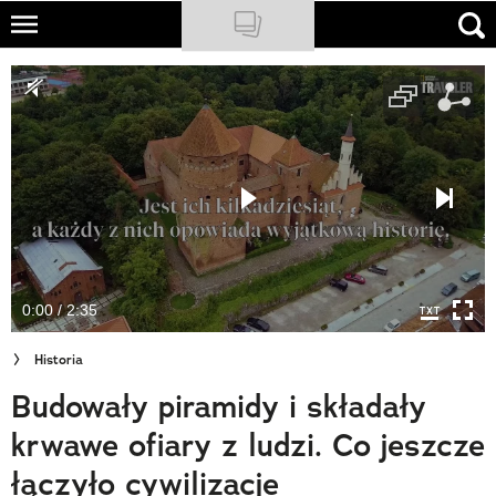
Skip
to
NATIONAL GEOGRAPHIC
main
content
TRAVELER
PODCASTY
Sklep
Newsletter
0:00 / 2:35
Cuda Polski
Historia
Wielki Konkurs Fotograficzny
Budowały piramidy i składały
Trendbook Podróżniczy
krwawe ofiary z ludzi. Co jeszcze
Polecane
łączyło cywilizacje