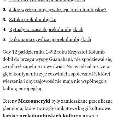
Jakie wyróżniamy cywilizacje prekolumbijskie?
Sztuka prekolumbijska
Rytuały w czasach prekolumbijskich
Dokonania cywilizacji prekolumbijskich
Gdy 12 października 1492 roku
Krzysztof Kolumb
dobił do brzegu wyspy Guanahani, nie spodziewał się,
że odkrył zupełnie nowy świat. Nie wiedział też, że w
głębi kontynentu żyje rozwinięta społeczność, której
wierzenia i obyczajowość nie mają nic wspólnego z
kulturą europejską.
Tereny
Mezoameryki
były zamieszkane przez liczne
plemiona, które tworzyły unikatowe kręgi kulturowe.
Każda z
prekolumbijskich kultur
ma swoje