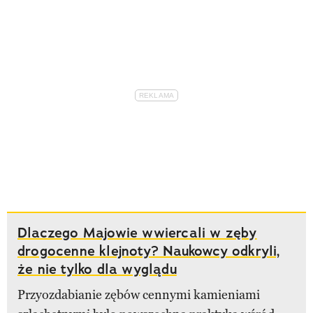
Dlaczego Majowie wwiercali w zęby
drogocenne klejnoty? Naukowcy odkryli,
że nie tylko dla wyglądu
Przyozdabianie zębów cennymi kamieniami