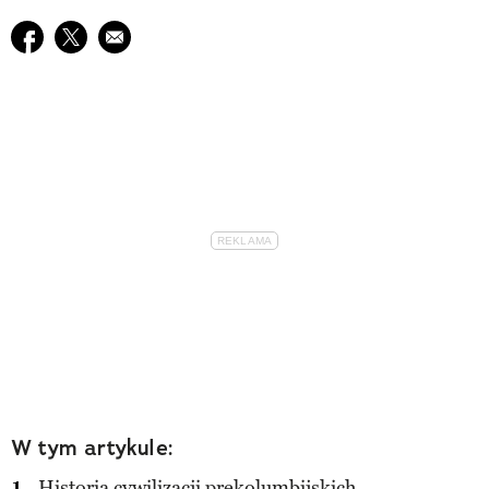
Udostępnij na facebook
Udostępnij na twitter
E-mail do przyjaciela
W tym artykule:
Historia cywilizacji prekolumbijskich