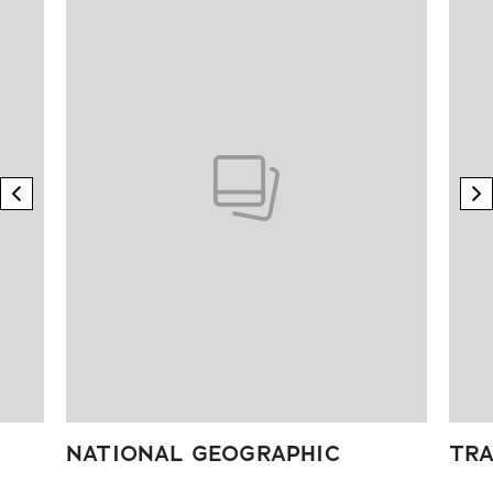
previous element
n
NATIONAL GEOGRAPHIC
TRA