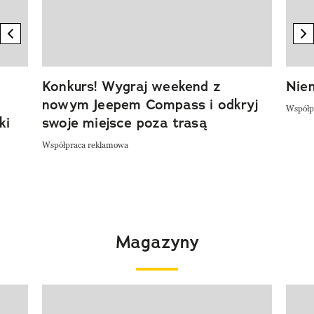
previous element
n
Konkurs! Wygraj weekend z
Niem
nowym Jeepem Compass i odkryj
Współp
ki
swoje miejsce poza trasą
Współpraca reklamowa
Magazyny
Pokazywanie elementu 1 z 4