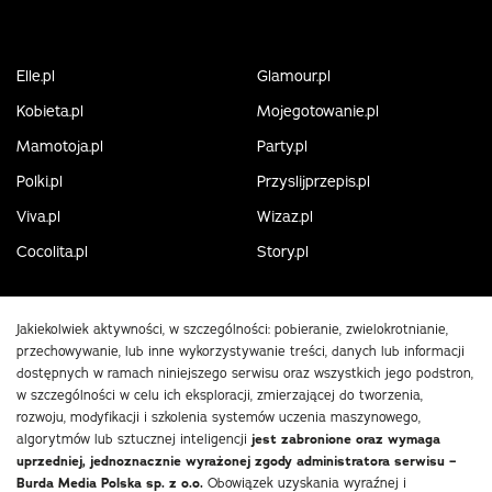
Elle.pl
Glamour.pl
Kobieta.pl
Mojegotowanie.pl
Mamotoja.pl
Party.pl
Polki.pl
Przyslijprzepis.pl
Viva.pl
Wizaz.pl
Cocolita.pl
Story.pl
Jakiekolwiek aktywności, w szczególności: pobieranie, zwielokrotnianie,
przechowywanie, lub inne wykorzystywanie treści, danych lub informacji
dostępnych w ramach niniejszego serwisu oraz wszystkich jego podstron,
w szczególności w celu ich eksploracji, zmierzającej do tworzenia,
rozwoju, modyfikacji i szkolenia systemów uczenia maszynowego,
algorytmów lub sztucznej inteligencji
jest zabronione oraz wymaga
uprzedniej, jednoznacznie wyrażonej zgody administratora serwisu –
Burda Media Polska sp. z o.o.
Obowiązek uzyskania wyraźnej i