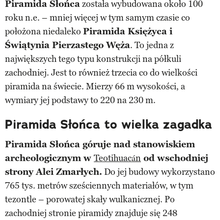
Piramida Słońca
została wybudowana około 100
roku n.e. – mniej więcej w tym samym czasie co
położona niedaleko
Piramida Księżyca i
Świątynia Pierzastego Węża
. To jedna z
największych tego typu konstrukcji na półkuli
zachodniej. Jest to również trzecia co do wielkości
piramida na świecie. Mierzy 66 m wysokości, a
wymiary jej podstawy to 220 na 230 m.
Piramida Słońca to wielka zagadka
Piramida Słońca góruje nad stanowiskiem
archeologicznym w
Teotihuacán
od wschodniej
strony Alei Zmarłych.
Do jej budowy wykorzystano
765 tys. metrów sześciennych materiałów, w tym
tezontle – porowatej skały wulkanicznej. Po
zachodniej stronie piramidy znajduje się 248