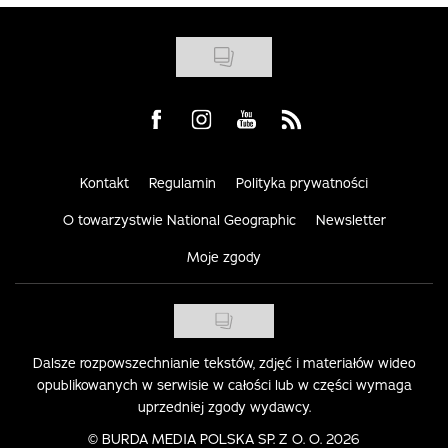
Visit us on Facebook
Visit us on Instagram
Visit us on Youtube
Visit us on Rss
Kontakt
Regulamin
Polityka prywatności
O towarzystwie National Geographic
Newsletter
Moje zgody
Dalsze rozpowszechnianie tekstów, zdjęć i materiałów wideo
opublikowanych w serwisie w całości lub w części wymaga
uprzedniej zgody wydawcy.
©
BURDA MEDIA POLSKA SP. Z O. O. 2026