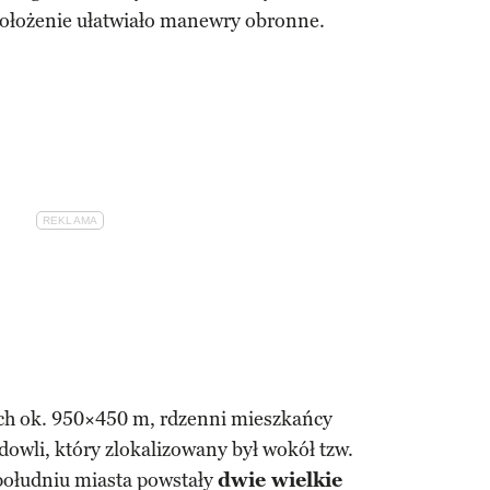
e położenie ułatwiało manewry obronne.
ch ok. 950×450 m, rdzenni mieszkańcy
owli, który zlokalizowany był wokół tzw.
 południu miasta powstały
dwie wielkie