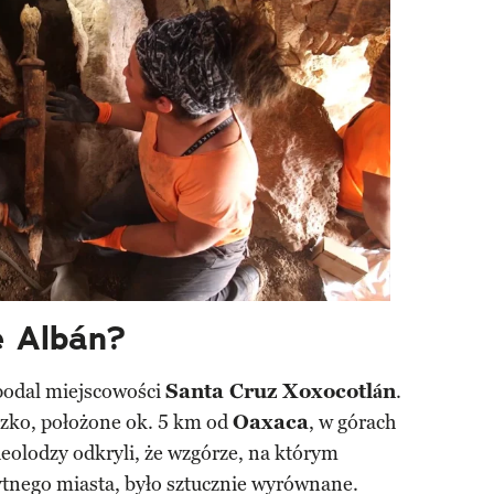
e Albán?
podal miejscowości
Santa Cruz Xoxocotlán
.
zko, położone ok. 5 km od
Oaxaca
, w górach
eolodzy odkryli, że wzgórze, na którym
ytnego miasta, było sztucznie wyrównane.