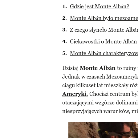
Gdzie jest Monte Albán?
Monte Albán było mezoame
Z czego słynęło Monte Albá
Ciekawostki o Monte Albán
Monte Albán charakteryzow
Dzisiaj
Monte Albán
to ruiny
Jednak w czasach
Mezoameryk
ciągu kilkuset lat mieszkały ró
Ameryki.
Chociaż centrum był
otaczającymi wzgórze dolinami
niesprzyjających warunków, mi