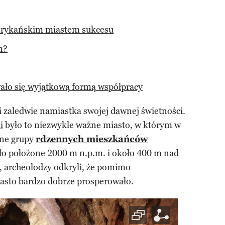
rykańskim miastem sukcesu
n?
ało się wyjątkową formą współpracy
 i zaledwie namiastka swojej dawnej świetności.
i
było to niezwykle ważne miasto, w którym w
żne grupy
rdzennych mieszkańców
o położone 2000 m n.p.m. i około 400 m nad
, archeolodzy odkryli, że pomimo
asto bardzo dobrze prosperowało.