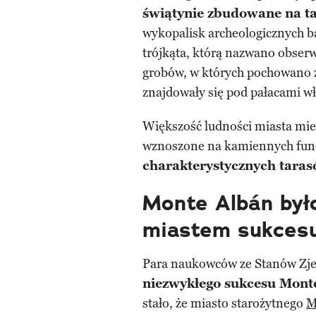
świątynie zbudowane na t
wykopalisk archeologicznych b
trójkąta, którą nazwano obser
grobów, w których pochowano 
znajdowały się pod pałacami w
Większość ludności miasta mie
wznoszone na kamiennych fund
charakterystycznych taras
Monte Albán by
miastem sukces
Para naukowców ze Stanów Zj
niezwykłego sukcesu Mont
stało, że miasto starożytnego
M