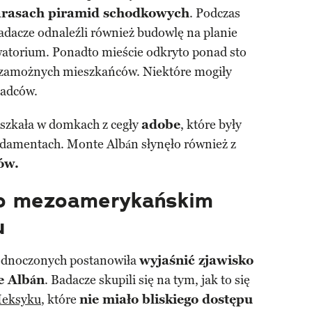
arasach piramid schodkowych
. Podczas
adacze odnaleźli również budowlę na planie
watorium. Ponadto mieście odkryto ponad sto
zamożnych mieszkańców. Niektóre mogiły
ładców.
szkała w domkach z cegły
adobe
, które były
amentach. Monte Albán słynęło również z
ów.
ło mezoamerykańskim
u
ednoczonych postanowiła
wyjaśnić zjawisko
e Albán
. Badacze skupili się na tym, jak to się
eksyku
, które
nie miało bliskiego dostępu