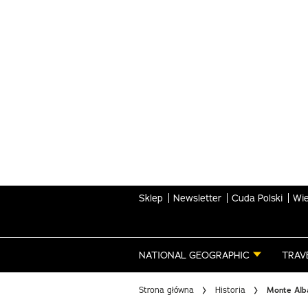
Skip
to
main
content
Sklep
Newsletter
Cuda Polski
Wie
NATIONAL GEOGRAPHIC
TRAV
Strona główna
Historia
Monte Albá