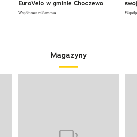
EuroVelo w gminie Choczewo
swoj
Współpraca reklamowa
Współp
Magazyny
Pokazywanie elementu 1 z 4