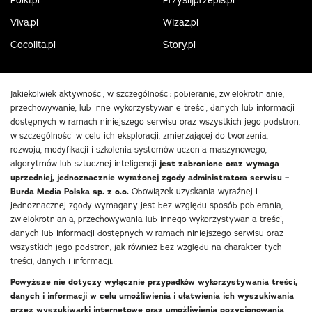
Polki.pl
Przyslijprzepis.pl
Viva.pl
Wizaz.pl
Cocolita.pl
Story.pl
Jakiekolwiek aktywności, w szczególności: pobieranie, zwielokrotnianie,
przechowywanie, lub inne wykorzystywanie treści, danych lub informacji
dostępnych w ramach niniejszego serwisu oraz wszystkich jego podstron,
w szczególności w celu ich eksploracji, zmierzającej do tworzenia,
rozwoju, modyfikacji i szkolenia systemów uczenia maszynowego,
algorytmów lub sztucznej inteligencji
jest zabronione oraz wymaga
uprzedniej, jednoznacznie wyrażonej zgody administratora serwisu –
Burda Media Polska sp. z o.o.
Obowiązek uzyskania wyraźnej i
jednoznacznej zgody wymagany jest bez względu sposób pobierania,
zwielokrotniania, przechowywania lub innego wykorzystywania treści,
danych lub informacji dostępnych w ramach niniejszego serwisu oraz
wszystkich jego podstron, jak również bez względu na charakter tych
treści, danych i informacji.
Powyższe nie dotyczy wyłącznie przypadków wykorzystywania treści,
danych i informacji w celu umożliwienia i ułatwienia ich wyszukiwania
przez wyszukiwarki internetowe oraz umożliwienia pozycjonowania