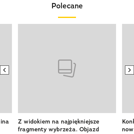
Polecane
Pokazywanie elementu 1 z 20
previous element
n
ina
Z widokiem na najpiękniejsze
Kon
fragmenty wybrzeża. Objazd
now