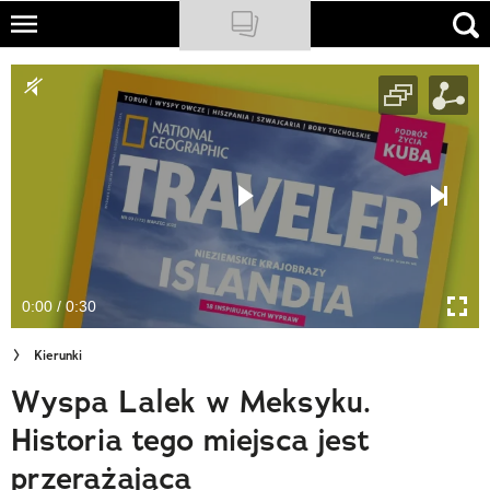
Skip
to
NATIONAL GEOGRAPHIC
main
content
TRAVELER
PODCASTY
Sklep
Newsletter
0:00 / 0:30
Cuda Polski
Kierunki
Wielki Konkurs Fotograficzny
Wyspa Lalek w Meksyku.
Trendbook Podróżniczy
Historia tego miejsca jest
Polecane
przerażająca