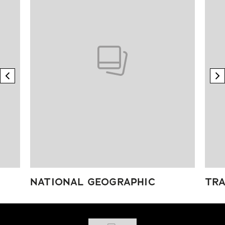
previous element
n
NATIONAL GEOGRAPHIC
TRA