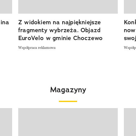
ina
Z widokiem na najpiękniejsze
Kon
fragmenty wybrzeża. Objazd
now
EuroVelo w gminie Choczewo
swoj
Współpraca reklamowa
Współp
Magazyny
Pokazywanie elementu 1 z 4