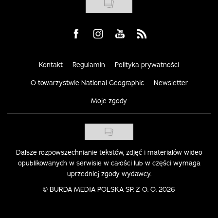
Visit us on Facebook
Visit us on Instagram
Visit us on Youtube
Visit us on Rss
Kontakt
Regulamin
Polityka prywatności
O towarzystwie National Geographic
Newsletter
Moje zgody
Dalsze rozpowszechnianie tekstów, zdjęć i materiałów wideo
opublikowanych w serwisie w całości lub w części wymaga
uprzedniej zgody wydawcy.
©
BURDA MEDIA POLSKA SP. Z O. O. 2026