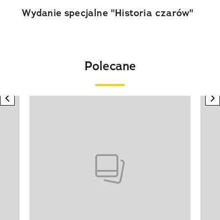
Wydanie specjalne "Historia czarów"
Polecane
previous element
n
Pokazywanie elementu 1 z 20