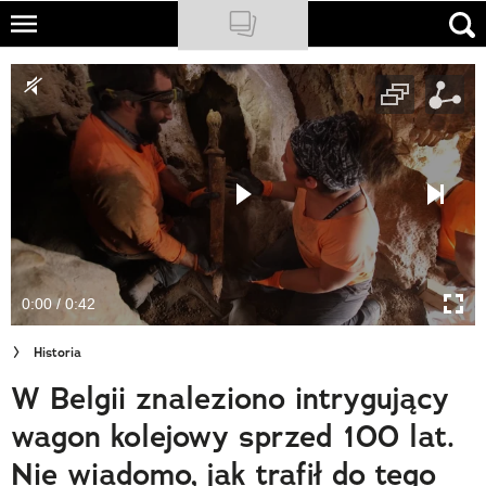
Skip
to
NATIONAL GEOGRAPHIC
main
content
TRAVELER
PODCASTY
Sklep
Newsletter
0:00 / 0:42
Cuda Polski
Historia
Wielki Konkurs Fotograficzny
W Belgii znaleziono intrygujący
Trendbook Podróżniczy
wagon kolejowy sprzed 100 lat.
Polecane
Nie wiadomo, jak trafił do tego