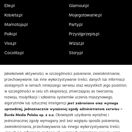
Elle.pl
Glamour.pl
Kobieta.pl
Mojegotowanie.pl
Mamotoja.pl
Party.pl
Polki.pl
Przyslijprzepis.pl
Viva.pl
Wizaz.pl
Cocolita.pl
Story.pl
Jakiekolwiek aktywności, w szczególności: pobieranie, zwielokrotnianie,
przechowywanie, lub inne wykorzystywanie treści, danych lub informacji
dostępnych w ramach niniejszego serwisu oraz wszystkich jego podstron,
w szczególności w celu ich eksploracji, zmierzającej do tworzenia,
rozwoju, modyfikacji i szkolenia systemów uczenia maszynowego,
algorytmów lub sztucznej inteligencji
jest zabronione oraz wymaga
uprzedniej, jednoznacznie wyrażonej zgody administratora serwisu –
Burda Media Polska sp. z o.o.
Obowiązek uzyskania wyraźnej i
jednoznacznej zgody wymagany jest bez względu sposób pobierania,
zwielokrotniania, przechowywania lub innego wykorzystywania treści,