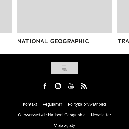
NATIONAL GEOGRAPHIC
TRA
Visit us on Facebook
Visit us on Instagram
Visit us on Youtube
Visit us on Rss
Kontakt
Regulamin
Polityka prywatności
O towarzystwie National Geographic
Newsletter
Moje zgody