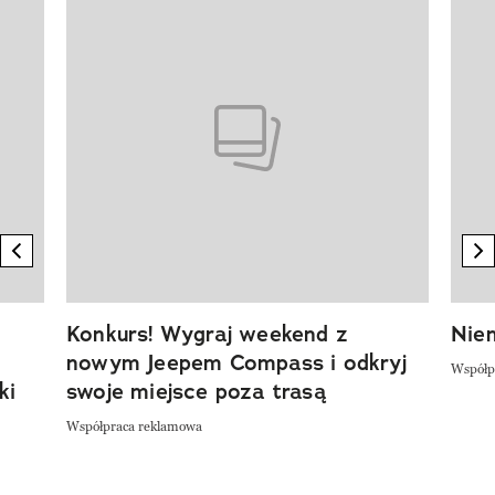
Pokazywanie elementu 1 z 20
previous element
n
Konkurs! Wygraj weekend z
Niem
nowym Jeepem Compass i odkryj
Współp
ki
swoje miejsce poza trasą
Współpraca reklamowa