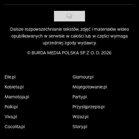
Dalsze rozpowszechnianie tekstów, zdjęć i materiałów wideo
opublikowanych w serwisie w całości lub w części wymaga
uprzedniej zgody wydawcy.
©
BURDA MEDIA POLSKA SP. Z O. O. 2026
Elle.pl
Glamour.pl
Kobieta.pl
Mojegotowanie.pl
Mamotoja.pl
Party.pl
Polki.pl
Przyslijprzepis.pl
Viva.pl
Wizaz.pl
Cocolita.pl
Story.pl