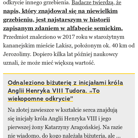
odkrycie innego grzebienia.
Badacze twierdzą, że
napis, który znajdował się na niewielkim
grzebieniu, jest najstarszym w historii
zapisanym zdaniem w alfabecie semickim.
Przedmiot znaleziono w 2017 roku w starożytnym
kananejskim mieście Lakisz, położonym ok. 40 km od
Jerozolimy. Dopiero kilka lat później naukowcy
uznali, że może mieć większą wartość.
Odnaleziono biżuterię z inicjałami króla
Anglii Henryka VIII Tudora. „To
wiekopomne odkrycie”
Na złotej zawieszce w kształcie serca znajdują
się inicjały króla Anglii Henryka VIII i jego
pierwszej żony Katarzyny Aragońskiej. Na razie
nie wiadomo, do kogo należała biżuteria, ale ...