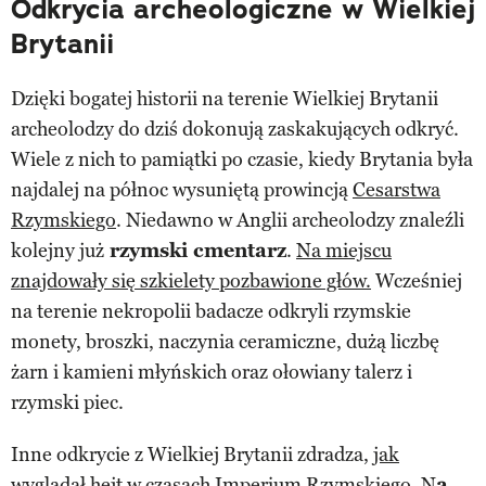
Odkrycia archeologiczne w Wielkiej
Brytanii
Dzięki bogatej historii na terenie Wielkiej Brytanii
archeolodzy do dziś dokonują zaskakujących odkryć.
Wiele z nich to pamiątki po czasie, kiedy Brytania była
najdalej na północ wysuniętą prowincją
Cesarstwa
Rzymskiego
. Niedawno w Anglii archeolodzy znaleźli
kolejny już
rzymski cmentarz
.
Na miejscu
znajdowały się szkielety pozbawione głów.
Wcześniej
na terenie nekropolii badacze odkryli rzymskie
monety, broszki, naczynia ceramiczne, dużą liczbę
żarn i kamieni młyńskich oraz ołowiany talerz i
rzymski piec.
Inne odkrycie z Wielkiej Brytanii zdradza,
jak
wyglądał hejt w czasach Imperium Rzymskiego
. N
a