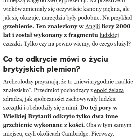
mniejszą wagę do swojej prezencji. Na przestrzeni
wieków zmieniały się oczywiście kanony piękna, ale
jak się okazuje, narzędzia były podobne. Na przykład
grzebienie. Ten znaleziony w
Anglii
liczy 2000
lat i został wykonany z fragmentu
ludzkiej
czaszki
.
Tylko czy na pewno wiemy, do czego służył?
Co to odkrycie mówi o życiu
brytyjskich plemion?
Archeolodzy przyznają, że to „niewiarygodnie rzadkie
znalezisko”. Przedmiot pochodzący z
epoki żelaza
zdradza, jak społeczności zachowywały ludzkie
szczątki i obchodziły się z nimi.
Do tej pory w
Wielkiej Brytanii odkryto tylko dwa inne
grzebienie wykonane z kości.
Oba w tym samym
miejscu, czyli okolicach Cambridge. Pierwszy,