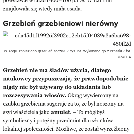
powstawał w latach 400–100 p.n.e. W Bar Hill
znajdowała się wtedy mała osada.
Grzebień grzebieniowi nierówny
W Anglii znaleziono grzebień sprzed 2 tys. lat. Wykonano go z czaszki / fot.
©MOLA
Grzebień nie ma śladów użycia, dlatego
naukowcy przypuszczają, że prawdopodobnie
nigdy nie był używany do układania lub
rozczesywania włosów.
Okrąg wywiercony na
czubku grzebienia sugeruje za to, że był noszony na
szyi właściciela jako
amulet
. – To mógłbyś
symboliczny i potężny przedmiot dla członków
lokalnej społeczności. Możliwe, że został wyrzeźbiony