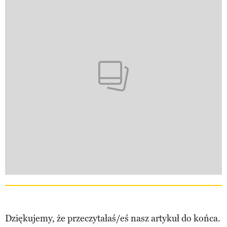
Dziękujemy, że przeczytałaś/eś nasz artykuł do końca.