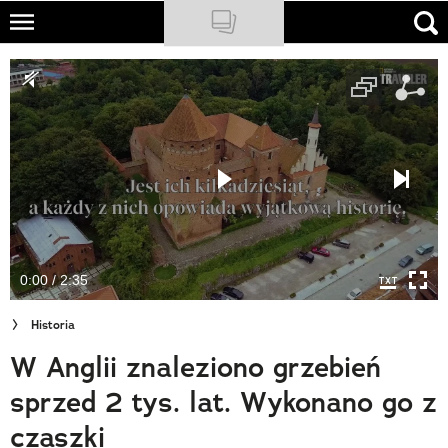
Skip
to
NATIONAL GEOGRAPHIC
main
content
TRAVELER
PODCASTY
Sklep
Newsletter
0:00 / 2:35
Cuda Polski
Historia
Wielki Konkurs Fotograficzny
W Anglii znaleziono grzebień
Trendbook Podróżniczy
sprzed 2 tys. lat. Wykonano go z
Polecane
czaszki