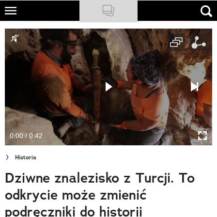
Skip
to
NATIONAL GEOGRAPHIC
main
content
TRAVELER
PODCASTY
Sklep
Newsletter
0:00 / 0:42
Cuda Polski
Historia
Wielki Konkurs Fotograficzny
Dziwne znalezisko z Turcji. To
Trendbook Podróżniczy
odkrycie może zmienić
Polecane
podręczniki do historii