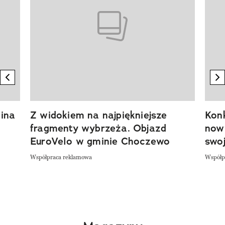
previous element
n
ina
Z widokiem na najpiękniejsze
Kon
fragmenty wybrzeża. Objazd
now
EuroVelo w gminie Choczewo
swoj
Współpraca reklamowa
Współp