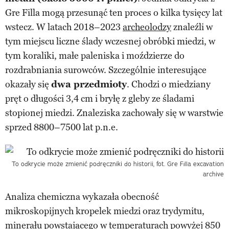
Gre Filla mogą przesunąć ten proces o kilka tysięcy lat
wstecz. W latach 2018–2023
archeolodzy
znaleźli w
tym miejscu liczne ślady wczesnej obróbki miedzi, w
tym koraliki, małe paleniska i moździerze do
rozdrabniania surowców. Szczególnie interesujące
okazały się
dwa przedmioty
. Chodzi o miedziany
pręt o długości 3,4 cm i bryłę z gleby ze śladami
stopionej miedzi. Znaleziska zachowały się w warstwie
sprzed 8800–7500 lat p.n.e.
To odkrycie może zmienić podręczniki do historii, fot. Gre Fılla excavation
archive
Analiza chemiczna wykazała obecność
mikroskopijnych kropelek miedzi oraz trydymitu,
minerału powstającego w temperaturach powyżej 850