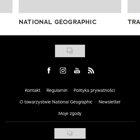
NATIONAL GEOGRAPHIC
TRA
Visit us on Facebook
Visit us on Instagram
Visit us on Youtube
Visit us on Rss
Kontakt
Regulamin
Polityka prywatności
O towarzystwie National Geographic
Newsletter
Moje zgody