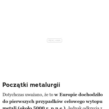
Początki metalurgii
Dotychczas uważano, że to
w Europie dochodziło
do pierwszych przypadków celowego wytopu
metali (około 5000 r. p.n.e.)
. Jednak odkrycia z