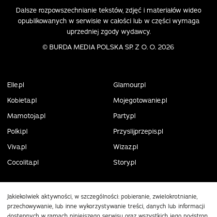
Dalsze rozpowszechnianie tekstów, zdjęć i materiałów wideo
opublikowanych w serwisie w całości lub w części wymaga
uprzedniej zgody wydawcy.
©
BURDA MEDIA POLSKA SP. Z O. O. 2026
Elle.pl
Glamour.pl
Kobieta.pl
Mojegotowanie.pl
Mamotoja.pl
Party.pl
Polki.pl
Przyslijprzepis.pl
Viva.pl
Wizaz.pl
Cocolita.pl
Story.pl
Jakiekolwiek aktywności, w szczególności: pobieranie, zwielokrotnianie,
przechowywanie, lub inne wykorzystywanie treści, danych lub informacji
dostępnych w ramach niniejszego serwisu oraz wszystkich jego podstron,