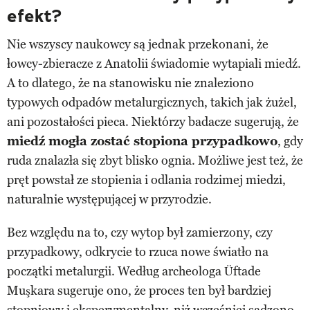
efekt?
Nie wszyscy naukowcy są jednak przekonani, że
łowcy-zbieracze z Anatolii świadomie wytapiali miedź.
A to dlatego, że na stanowisku nie znaleziono
typowych odpadów metalurgicznych, takich jak żużel,
ani pozostałości pieca. Niektórzy badacze sugerują, że
miedź mogła zostać stopiona przypadkowo
, gdy
ruda znalazła się zbyt blisko ognia. Możliwe jest też, że
pręt powstał ze stopienia i odlania rodzimej miedzi,
naturalnie występującej w przyrodzie.
Bez względu na to, czy wytop był zamierzony, czy
przypadkowy, odkrycie to rzuca nowe światło na
początki metalurgii. Według archeologa Üftade
Muşkara sugeruje ono, że proces ten był bardziej
stopniowy i eksperymentalny, niż wcześniej sądzono.