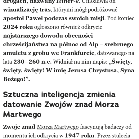
drogach, nazwany
Itiner-e
. Umożliwia on
wizualizację tras
, którymi mógł podróżować
apostoł Paweł podczas swoich misji
. Pod koniec
2024 roku
ogłoszono również odkrycie
najstarszego dowodu obecności
chrześcijaństwa na północ od Alp
–
srebrnego
amuletu z grobu we Frankfurcie
, datowanego na
lata
230–260 n.e.
Widniał na nim napis:
„Święty,
święty, święty! W imię Jezusa Chrystusa, Syna
Bożego!”.
Sztuczna inteligencja zmienia
datowanie Zwojów znad Morza
Martwego
Zwoje znad
Morza Martwego
fascynują badaczy od
momentu ich odkrycia w
1947 roku
. Przez stulecia