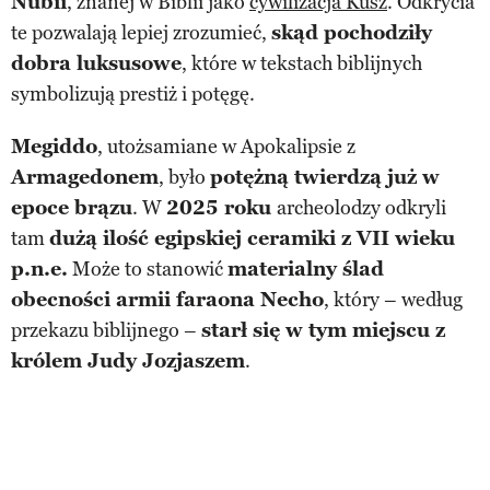
Nubii
, znanej w Biblii jako
cywilizacja Kusz
. Odkrycia
te pozwalają lepiej zrozumieć,
skąd pochodziły
dobra luksusowe
, które w tekstach biblijnych
symbolizują prestiż i potęgę.
Megiddo
, utożsamiane w Apokalipsie z
Armagedonem
, było
potężną twierdzą już w
epoce brązu
. W
2025 roku
archeolodzy odkryli
tam
dużą ilość egipskiej ceramiki z VII wieku
p.n.e.
Może to stanowić
materialny ślad
obecności armii faraona Necho
, który – według
przekazu biblijnego –
starł się w tym miejscu z
królem Judy Jozjaszem
.