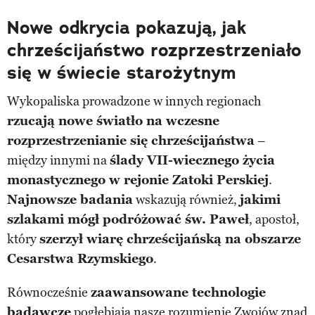
Nowe odkrycia pokazują, jak
chrześcijaństwo rozprzestrzeniało
się w świecie starożytnym
Wykopaliska prowadzone w innych regionach
rzucają nowe światło na wczesne
rozprzestrzenianie się chrześcijaństwa
–
między innymi na
ślady VII-wiecznego życia
monastycznego w rejonie Zatoki Perskiej
.
Najnowsze badania
wskazują również,
jakimi
szlakami mógł podróżować św. Paweł
, apostoł,
który
szerzył wiarę chrześcijańską na obszarze
Cesarstwa Rzymskiego
.
Równocześnie
zaawansowane technologie
badawcze
pogłębiają nasze rozumienie
Zwojów znad