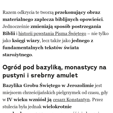
Razem odkrycia te tworzą
przekonujący obraz
materialnego zaplecza biblijnych opowieści
.
Jednocześnie
zmieniają sposób postrzegania
Biblii
i
historii powstania Pisma Świętego
– nie tylko
jako
księgi wiary
, lecz także jako
jednego z
fundamentalnych tekstów świata
starożytnego
.
Ogród pod bazyliką, monastycy na
pustyni i srebrny amulet
Bazylika Grobu Świętego w Jerozolimie
jest
miejscem chrześcijańskich pielgrzymek od czasu, gdy
w
IV wieku wzniósł ją
cesarz Konstantyn
. Przez
stulecia była jednak
wielokrotnie