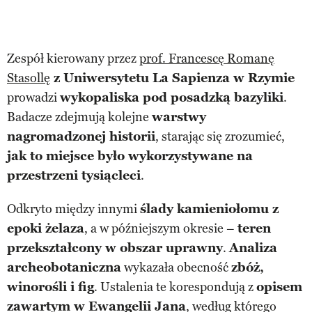
Zespół kierowany przez
prof. Francescę Romanę
Stasollę
z Uniwersytetu La Sapienza w Rzymie
prowadzi
wykopaliska pod posadzką bazyliki
.
Badacze zdejmują kolejne
warstwy
nagromadzonej historii
, starając się zrozumieć,
jak to miejsce było wykorzystywane na
przestrzeni tysiącleci
.
Odkryto między innymi
ślady kamieniołomu z
epoki żelaza
, a w późniejszym okresie –
teren
przekształcony w obszar uprawny
.
Analiza
archeobotaniczna
wykazała obecność
zbóż,
winorośli i fig
. Ustalenia te korespondują z
opisem
zawartym w Ewangelii Jana
, według którego