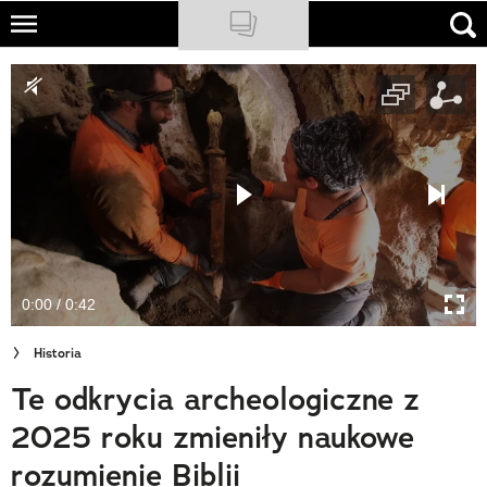
Skip
to
NATIONAL GEOGRAPHIC
main
content
TRAVELER
PODCASTY
Sklep
Newsletter
0:00 / 0:42
Cuda Polski
Historia
Wielki Konkurs Fotograficzny
Te odkrycia archeologiczne z
Trendbook Podróżniczy
2025 roku zmieniły naukowe
Polecane
rozumienie Biblii