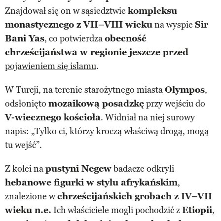
Znajdował się on w sąsiedztwie
kompleksu
monastycznego z VII–VIII wieku
na wyspie
Sir
Bani Yas
, co potwierdza
obecność
chrześcijaństwa w regionie jeszcze przed
pojawieniem się islamu
.
W Turcji, na terenie starożytnego miasta
Olympos
,
odsłonięto
mozaikową posadzkę
przy wejściu do
V-wiecznego kościoła
. Widniał na niej surowy
napis: „Tylko ci, którzy kroczą właściwą drogą, mogą
tu wejść”.
Z kolei na
pustyni Negew
badacze odkryli
hebanowe figurki w stylu afrykańskim
,
znalezione w
chrześcijańskich grobach z IV–VII
wieku n.e.
Ich właściciele mogli pochodzić z
Etiopii
,