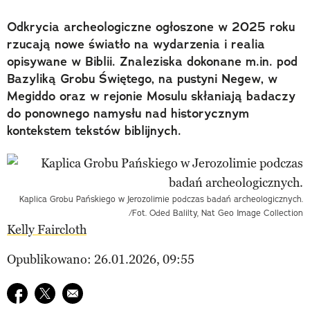
Odkrycia archeologiczne ogłoszone w 2025 roku
rzucają nowe światło na wydarzenia i realia
opisywane w Biblii. Znaleziska dokonane m.in. pod
Bazyliką Grobu Świętego, na pustyni Negew, w
Megiddo oraz w rejonie Mosulu skłaniają badaczy
do ponownego namysłu nad historycznym
kontekstem tekstów biblijnych.
Kaplica Grobu Pańskiego w Jerozolimie podczas badań archeologicznych.
/Fot. Oded Balilty, Nat Geo Image Collection
Kelly Faircloth
Opublikowano: 26.01.2026, 09:55
Udostępnij na facebook
Udostępnij na twitter
E-mail do przyjaciela