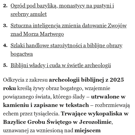
Ogród pod bazyliką, monastycy na pustyni i
srebrny amulet
Sztuczna inteligencja zmienia datowanie Zwojów
znad Morza Martwego
Szlaki handlowe starożytności a biblijne obrazy
bogactwa
Biblijni władcy i cuda w świetle archeologii
Odkrycia z zakresu
archeologii biblijnej z 2025
roku
kreślą żywy obraz bogatego, wzajemnie
powiązanego świata, którego ślady –
utrwalone w
kamieniu i zapisane w tekstach
– rozbrzmiewają
echem przez tysiąclecia.
Trwające wykopaliska w
Bazylice Grobu Świętego w Jerozolimie
,
uznawanej za wzniesioną nad
miejscem