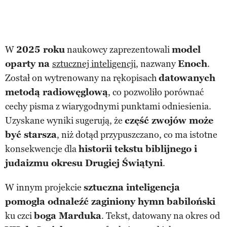
W
2025 roku
naukowcy zaprezentowali
model
oparty na
sztucznej inteligencji
, nazwany
Enoch
.
Został on wytrenowany na rękopisach
datowanych
metodą radiowęglową
, co pozwoliło porównać
cechy pisma z wiarygodnymi punktami odniesienia.
Uzyskane wyniki sugerują, że
część zwojów może
być starsza
, niż dotąd przypuszczano, co ma istotne
konsekwencje dla
historii tekstu biblijnego i
judaizmu okresu Drugiej Świątyni
.
W innym projekcie
sztuczna inteligencja
pomogła odnaleźć zaginiony hymn babiloński
ku czci
boga Marduka
. Tekst, datowany na okres od