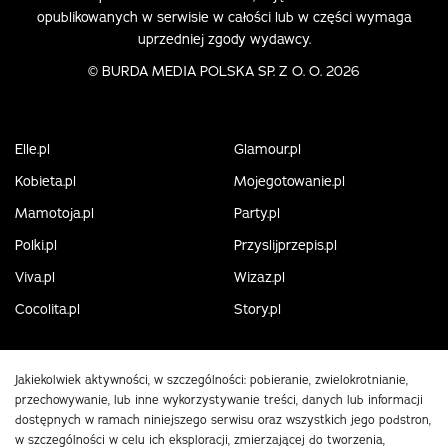
opublikowanych w serwisie w całości lub w części wymaga
uprzedniej zgody wydawcy.
©
BURDA MEDIA POLSKA SP. Z O. O. 2026
Elle.pl
Glamour.pl
Kobieta.pl
Mojegotowanie.pl
Mamotoja.pl
Party.pl
Polki.pl
Przyslijprzepis.pl
Viva.pl
Wizaz.pl
Cocolita.pl
Story.pl
Jakiekolwiek aktywności, w szczególności: pobieranie, zwielokrotnianie,
przechowywanie, lub inne wykorzystywanie treści, danych lub informacji
dostępnych w ramach niniejszego serwisu oraz wszystkich jego podstron,
w szczególności w celu ich eksploracji, zmierzającej do tworzenia,