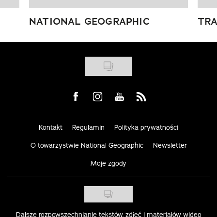
NATIONAL GEOGRAPHIC
TRA
Visit us on Facebook
Visit us on Instagram
Visit us on Youtube
Visit us on Rss
Kontakt
Regulamin
Polityka prywatności
O towarzystwie National Geographic
Newsletter
Moje zgody
Dalsze rozpowszechnianie tekstów, zdjęć i materiałów wideo