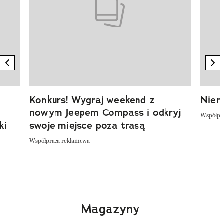
previous element
n
Konkurs! Wygraj weekend z
Niem
nowym Jeepem Compass i odkryj
Współp
ki
swoje miejsce poza trasą
Współpraca reklamowa
Magazyny