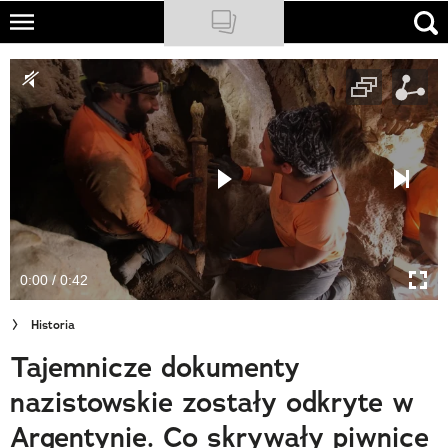
Skip
to
NATIONAL GEOGRAPHIC
main
content
TRAVELER
PODCASTY
Sklep
Newsletter
0:00 / 0:42
Cuda Polski
Historia
Wielki Konkurs Fotograficzny
Tajemnicze dokumenty
Trendbook Podróżniczy
nazistowskie zostały odkryte w
Polecane
Argentynie. Co skrywały piwnice