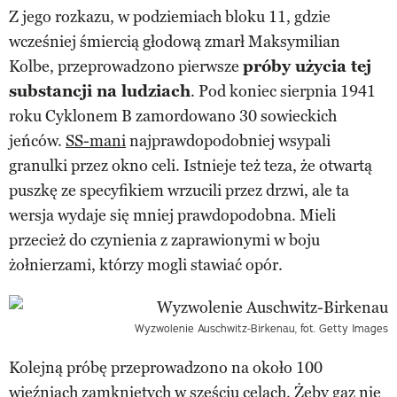
Z jego rozkazu, w podziemiach bloku 11, gdzie
wcześniej śmiercią głodową zmarł Maksymilian
Kolbe, przeprowadzono pierwsze
próby użycia tej
substancji na ludziach
. Pod koniec sierpnia 1941
roku Cyklonem B zamordowano 30 sowieckich
jeńców.
SS-mani
najprawdopodobniej wsypali
granulki przez okno celi. Istnieje też teza, że otwartą
puszkę ze specyfikiem wrzucili przez drzwi, ale ta
wersja wydaje się mniej prawdopodobna. Mieli
przecież do czynienia z zaprawionymi w boju
żołnierzami, którzy mogli stawiać opór.
Wyzwolenie Auschwitz-Birkenau, fot. Getty Images
Kolejną próbę przeprowadzono na około 100
więźniach zamkniętych w sześciu celach. Żeby gaz nie