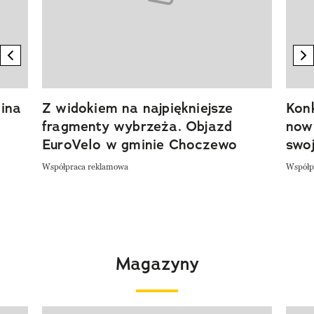
previous element
n
ina
Z widokiem na najpiękniejsze
Kon
fragmenty wybrzeża. Objazd
now
EuroVelo w gminie Choczewo
swoj
Współpraca reklamowa
Współp
Magazyny