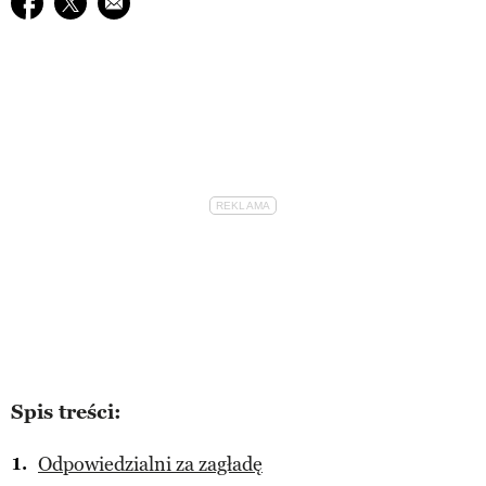
Udostępnij na facebook
Udostępnij na twitter
E-mail do przyjaciela
Spis treści:
Odpowiedzialni za zagładę