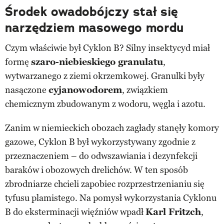
Środek owadobójczy stał się
narzędziem masowego mordu
Czym właściwie był Cyklon B? Silny insektycyd miał
formę
szaro-niebieskiego granulatu
,
wytwarzanego z ziemi okrzemkowej. Granulki były
nasączone
cyjanowodorem
, związkiem
chemicznym zbudowanym z wodoru, węgla i azotu.
Zanim w niemieckich obozach zagłady stanęły komory
gazowe, Cyklon B był wykorzystywany zgodnie z
przeznaczeniem – do odwszawiania i dezynfekcji
baraków i obozowych drelichów. W ten sposób
zbrodniarze chcieli zapobiec rozprzestrzenianiu się
tyfusu plamistego. Na pomysł wykorzystania Cyklonu
B do eksterminacji więźniów wpadł
Karl Fritzch
,