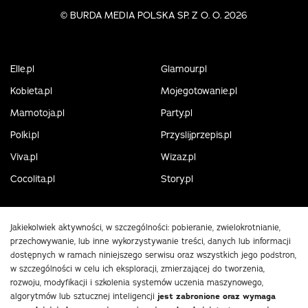
©
BURDA MEDIA POLSKA SP. Z O. O. 2026
Elle.pl
Glamour.pl
Kobieta.pl
Mojegotowanie.pl
Mamotoja.pl
Party.pl
Polki.pl
Przyslijprzepis.pl
Viva.pl
Wizaz.pl
Cocolita.pl
Story.pl
Jakiekolwiek aktywności, w szczególności: pobieranie, zwielokrotnianie,
przechowywanie, lub inne wykorzystywanie treści, danych lub informacji
dostępnych w ramach niniejszego serwisu oraz wszystkich jego podstron,
w szczególności w celu ich eksploracji, zmierzającej do tworzenia,
rozwoju, modyfikacji i szkolenia systemów uczenia maszynowego,
algorytmów lub sztucznej inteligencji
jest zabronione oraz wymaga