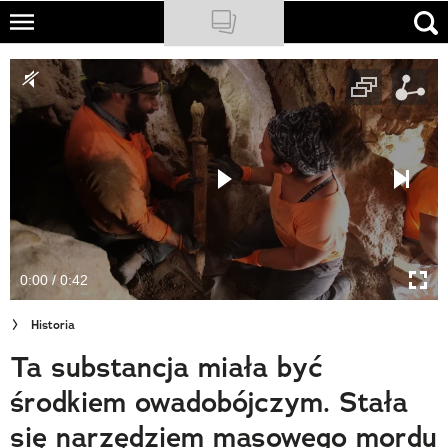
Skip
to
NATIONAL GEOGRAPHIC
main
content
TRAVELER
PODCASTY
Sklep
Newsletter
0:00 / 0:42
Cuda Polski
Historia
Wielki Konkurs Fotograficzny
Ta substancja miała być
Trendbook Podróżniczy
środkiem owadobójczym. Stała
Polecane
się narzędziem masowego mordu