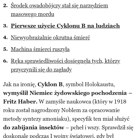
Środek owadobójczy stał się narzędziem
masowego mordu
Pierwsze użycie Cyklonu B na ludziach
Niewyobrażalnie okrutna śmierć
Machina śmierci ruszyła
Ręka sprawiedliwości dosięgnęła tych, którzy
przyczynili się do zagłady
Jak na ironię,
Cyklon B
, symbol Holokaustu,
wymyślił Niemiec żydowskiego pochodzenia –
Fritz Haber.
W zamyśle naukowca (który w 1918
roku został nagrodzony Noblem za opracowanie
metody syntezy amoniaku), specyfik ten miał służyć
do zabijania insektów
– pcheł i wszy. Sprawdził się
doskonale podczas I wojny światowej, gdy był