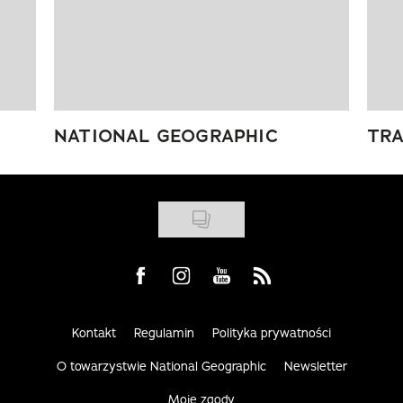
NATIONAL GEOGRAPHIC
TRA
Visit us on Facebook
Visit us on Instagram
Visit us on Youtube
Visit us on Rss
Kontakt
Regulamin
Polityka prywatności
O towarzystwie National Geographic
Newsletter
Moje zgody