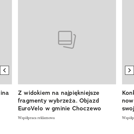
Pokazywanie elementu 1 z 20
previous element
n
ina
Z widokiem na najpiękniejsze
Kon
fragmenty wybrzeża. Objazd
now
EuroVelo w gminie Choczewo
swoj
Współpraca reklamowa
Współp