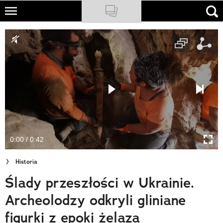
Skip
to
NATIONAL GEOGRAPHIC
main
content
TRAVELER
PODCASTY
Sklep
Newsletter
0:00 / 0:42
Cuda Polski
Historia
Wielki Konkurs Fotograficzny
Ślady przeszłości w Ukrainie.
Trendbook Podróżniczy
Archeolodzy odkryli gliniane
Polecane
figurki z epoki żelaza