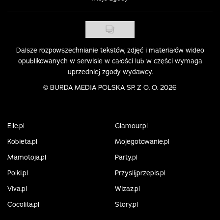
Dalsze rozpowszechnianie tekstów, zdjęć i materiałów wideo
opublikowanych w serwisie w całości lub w części wymaga
uprzedniej zgody wydawcy.
©
BURDA MEDIA POLSKA SP. Z O. O. 2026
Elle.pl
Glamour.pl
Kobieta.pl
Mojegotowanie.pl
Mamotoja.pl
Party.pl
Polki.pl
Przyslijprzepis.pl
Viva.pl
Wizaz.pl
Cocolita.pl
Story.pl