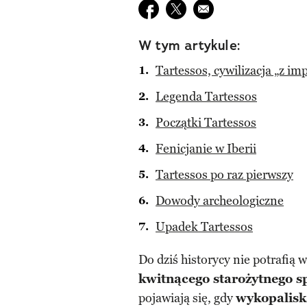
Udostępnij na facebook
Udostępnij na twitter
E-mail do przyjaciela
W tym artykule:
Tartessos, cywilizacja „z im
Legenda Tartessos
Początki Tartessos
Fenicjanie w Iberii
Tartessos po raz pierwszy
Dowody archeologiczne
Upadek Tartessos
Do dziś historycy nie potrafią 
kwitnącego starożytnego 
pojawiają się, gdy
wykopalisk