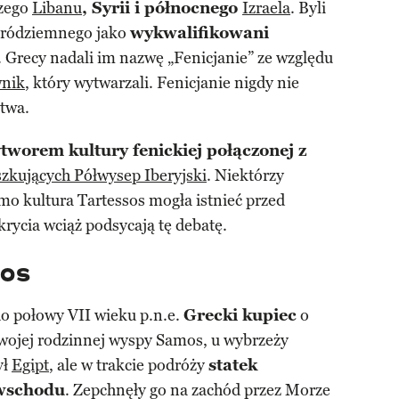
szego
Libanu
, Syrii i północnego
Izraela
. Byli
Śródziemnego jako
wykwalifikowani
 Grecy nadali im nazwę „Fenicjanie” ze względu
wnik
, który wytwarzali. Fenicjanie nigdy nie
stwa.
tworem kultury fenickiej połączonej z
zkujących Półwysep Iberyjski
. Niektórzy
mo kultura Tartessos mogła istnieć przed
rycia wciąż podsycają tę debatę.
sos
do połowy VII wieku p.n.e.
Grecki kupiec
o
wojej rodzinnej wyspy Samos, u wybrzeży
ył
Egipt
, ale w trakcie podróży
statek
 wschodu
. Zepchnęły go na zachód przez Morze