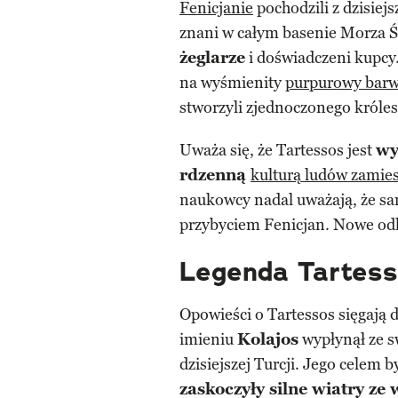
Fenicjanie
pochodzili z dzisiej
znani w całym basenie Morza 
żeglarze
i doświadczeni kupcy.
na wyśmienity
purpurowy bar
stworzyli zjednoczonego króle
Uważa się, że Tartessos jest
wy
rdzenną
kulturą ludów zamies
naukowcy nadal uważają, że sa
przybyciem Fenicjan. Nowe odk
Legenda Tartes
Opowieści o Tartessos sięgają 
imieniu
Kolajos
wypłynął ze s
dzisiejszej Turcji. Jego celem b
zaskoczyły silne wiatry ze