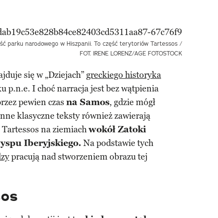
ć parku narodowego w Hiszpanii. To część terytoriów Tartessos /
FOT. IRENE LORENZ/AGE FOTOSTOCK
jduje się w „Dziejach”
greckiego historyka
u p.n.e. I choć narracja jest bez wątpienia
przez pewien czas
na Samos
, gdzie mógł
Inne klasyczne teksty również zawierają
e Tartessos na ziemiach
wokół Zatoki
spu Iberyjskiego.
Na podstawie tych
dzy
pracują nad stworzeniem obrazu tej
sos