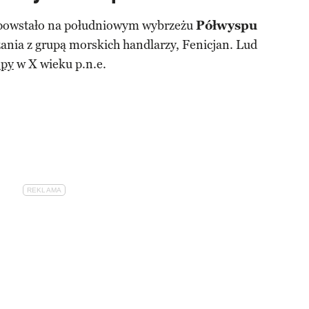
e powstało na południowym wybrzeżu
Półwyspu
zania z grupą morskich handlarzy, Fenicjan. Lud
opy
w X wieku p.n.e.