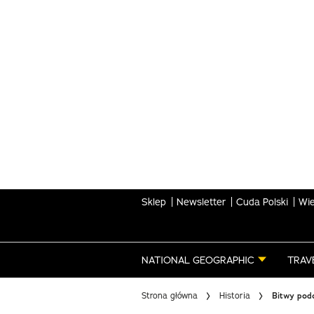
Skip
to
main
content
Sklep
Newsletter
Cuda Polski
Wie
NATIONAL GEOGRAPHIC
TRAV
Strona główna
Historia
Bitwy podc