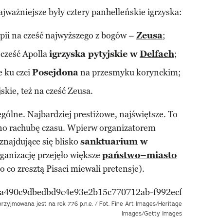
jważniejsze były cztery panhelleńskie igrzyska:
pii na cześć najwyższego z bogów –
Zeusa
;
 cześć Apolla
igrzyska pytyjskie w
Delfach
;
e ku czci
Posejdona
na przesmyku korynckim;
skie, też na cześć Zeusa.
ególne. Najbardziej prestiżowe, najświętsze. To
no rachubę czasu. Wpierw organizatorem
znajdujące się blisko
sanktuarium w
rganizację przejęło większe
państwo–miasto
(o co zresztą Pisaci miewali pretensje).
rzyjmowana jest na rok 776 p.n.e. / Fot. Fine Art Images/Heritage
Images/Getty Images