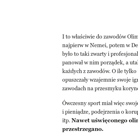
I to właściwie do zawodów Oli
najpierw w Nemei, potem w Del
było to taki zwarty i profesjon
panował w nim porządek, a uta
każdych z zawodów. O ile tylko 
opuszczały wzajemnie swoje igrz
zawodach na przesmyku koryn
Ówczesny sport miał więc swoje
i pieniądze, podejrzenia o kor
itp.
Nawet uświęconego olim
przestrzegano.