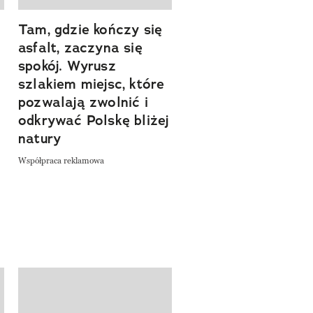
Tam, gdzie kończy się
Szlakiem natury.
asfalt, zaczyna się
Sprawdź, czym
spokój. Wyrusz
zachwyca Turyngi
szlakiem miejsc, które
Współpraca reklamowa
a
pozwalają zwolnić i
odkrywać Polskę bliżej
natury
Współpraca reklamowa