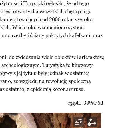
żytności i Turystyki ogłosiło, że od tego
 jest otwarty dla wszystkich chętnych go
koniec, trwających od 2006 roku, szeroko
skich. W ich toku wzmocniono system
ono rzeźby i ściany pokrytych kafelkami oraz
pnił do zwiedzania wiele obiektów i artefaktów,
 archeologicznym. Turystyka to kluczowy
ływy z jej tytułu były jednak w ostatniej
ewano, ze względu na rewolucję społeczną
az ostatnio, z epidemią koronawirusa.