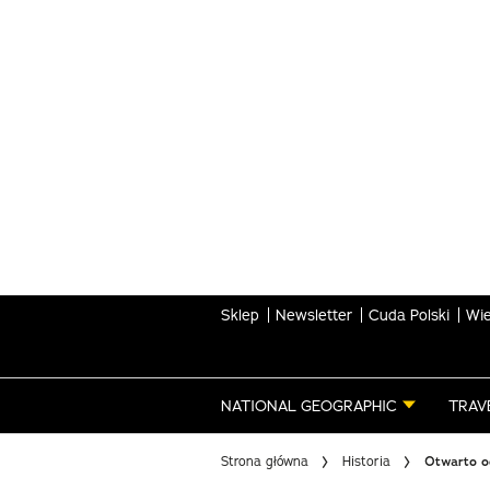
Skip
to
main
content
Sklep
Newsletter
Cuda Polski
Wie
NATIONAL GEOGRAPHIC
TRAV
Strona główna
Historia
Otwarto o