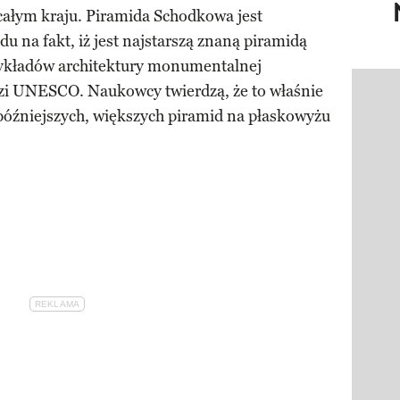
całym kraju. Piramida Schodkowa jest
u na fakt, iż jest najstarszą znaną piramidą
zykładów architektury monumentalnej
rdzi UNESCO. Naukowcy twierdzą, że to właśnie
Pokazy
a późniejszych, większych piramid na płaskowyżu