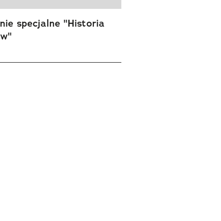
ie specjalne "Historia
ów"