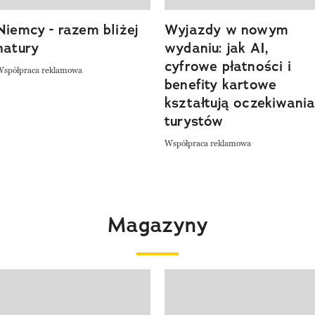
Niemcy - razem bliżej
Wyjazdy w nowym
natury
wydaniu: jak AI,
cyfrowe płatności i
Współpraca reklamowa
benefity kartowe
kształtują oczekiwani
turystów
Współpraca reklamowa
Magazyny
 4 z 4