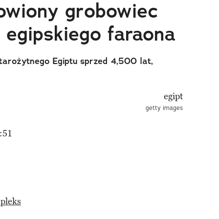
owiony grobowiec
 egipskiego faraona
tarożytnego Egiptu sprzed 4,500 lat,
getty images
:51
pleks