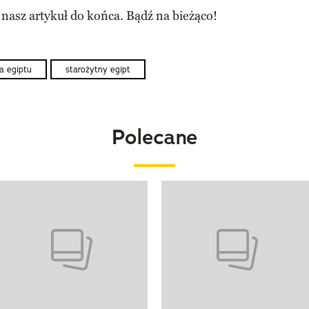
 nasz artykuł do końca. Bądź na bieżąco!
ia egiptu
starożytny egipt
Polecane
o 4 z 20