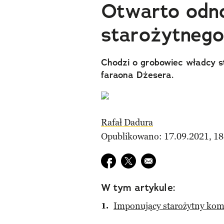
Otwarto odn
starożytnego
Chodzi o grobowiec władcy s
faraona Dżesera.
Rafał Dadura
Opublikowano: 17.09.2021, 18
Udostępnij na facebook
Udostępnij na twitter
E-mail do przyjaciela
W tym artykule:
Imponujący starożytny kom