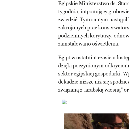
Egipskie Ministerstwo ds. Staro
tygodnia, imponujący grobowiec
zwiedzić. Tym samym nastąpił 
zakrojonych prac konserwator
podziemnych korytarzy, odnowi
zainstalowano oświetlenia.
Egipt w ostatnim czasie udostę
dzięki poczynionym odkryciom
sektor egipskiej gospodarki. Wp
dekadzie niższe niż się spodzi
związaną z „arabską wiosną” or