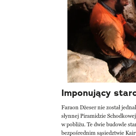
Imponujący star
Faraon Dżeser nie został jedn
słynnej Piramidzie Schodkowej 
w pobliżu. Te dwie budowle st
bezpośrednim sąsiedztwie Kairu