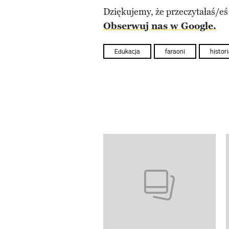
Dziękujemy, że przeczytałaś/eś
Obserwuj nas w Google.
Edukacja
faraoni
histor
Pokazywanie elementów od 1 d
previous element