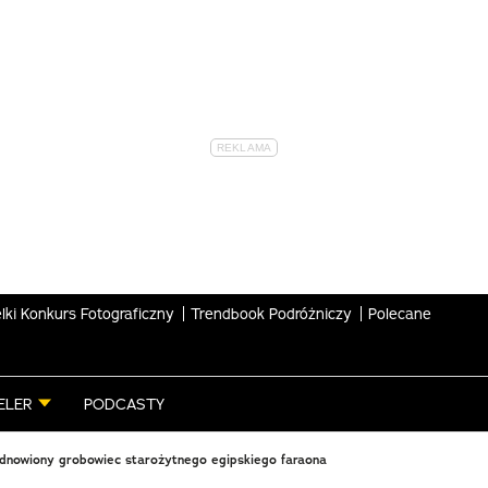
lki Konkurs Fotograficzny
Trendbook Podróżniczy
Polecane
ELER
PODCASTY
dnowiony grobowiec starożytnego egipskiego faraona