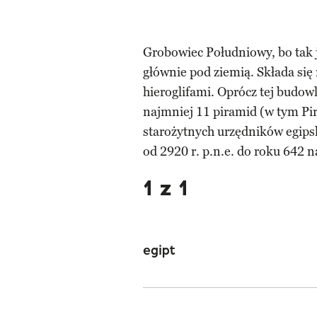
Grobowiec Południowy, bo tak j
głównie pod ziemią. Składa się 
hieroglifami. Oprócz tej budowl
najmniej 11 piramid (w tym Pi
starożytnych urzędników egipsk
od 2920 r. p.n.e. do roku 642 na
1 z 1
egipt