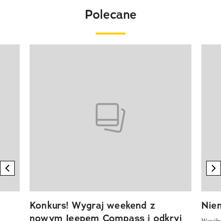
Polecane
Pokazywanie elementu 1 z 20
previous element
n
Konkurs! Wygraj weekend z
Niem
nowym Jeepem Compass i odkryj