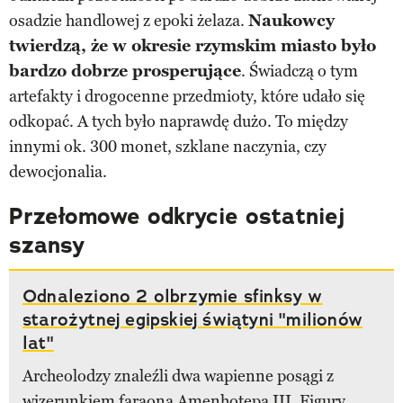
osadzie handlowej z epoki żelaza.
Naukowcy
twierdzą, że w okresie rzymskim miasto było
bardzo dobrze prosperujące
. Świadczą o tym
artefakty i drogocenne przedmioty, które udało się
odkopać. A tych było naprawdę dużo. To między
innymi ok. 300 monet, szklane naczynia, czy
dewocjonalia.
Przełomowe odkrycie ostatniej
szansy
Odnaleziono 2 olbrzymie sfinksy w
starożytnej egipskiej świątyni "milionów
lat"
Archeolodzy znaleźli dwa wapienne posągi z
wizerunkiem faraona Amenhotepa III. Figury