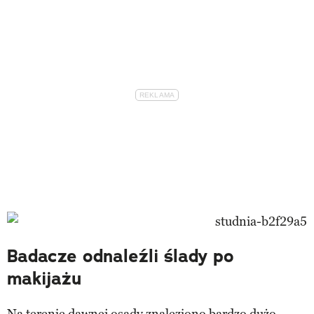
Badacze odnaleźli ślady po
makijażu
Na terenie dawnej osady znaleziono bardzo dużo