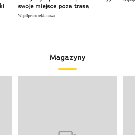
Współp
ki
swoje miejsce poza trasą
Współpraca reklamowa
Magazyny
Pokazywanie elementu 1 z 4