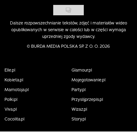
Dalsze rozpowszechnianie tekstów, zdjęć i materiałów wideo
opublikowanych w serwisie w całości lub w części wymaga
uprzedniej zgody wydawcy.
©
BURDA MEDIA POLSKA SP. Z O. O. 2026
Elle.pl
Glamour.pl
Kobieta.pl
Mojegotowanie.pl
Mamotoja.pl
Party.pl
Polki.pl
Przyslijprzepis.pl
Viva.pl
Wizaz.pl
Cocolita.pl
Story.pl