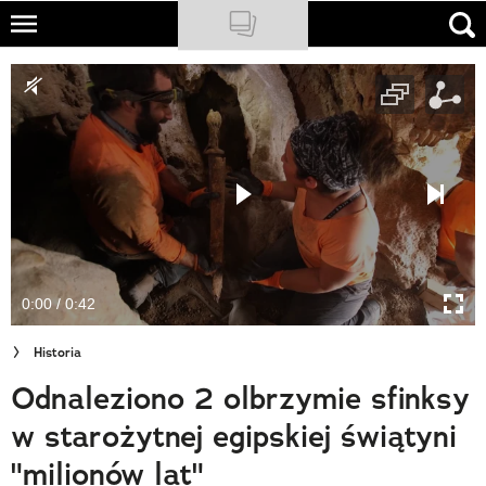
Skip
to
NATIONAL GEOGRAPHIC
main
content
TRAVELER
PODCASTY
Sklep
Newsletter
0:00 / 0:42
Cuda Polski
Historia
Wielki Konkurs Fotograficzny
Odnaleziono 2 olbrzymie sfinksy
Trendbook Podróżniczy
w starożytnej egipskiej świątyni
Polecane
"milionów lat"