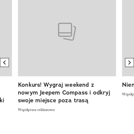
previous element
n
Konkurs! Wygraj weekend z
Niem
nowym Jeepem Compass i odkryj
Współp
ki
swoje miejsce poza trasą
Współpraca reklamowa