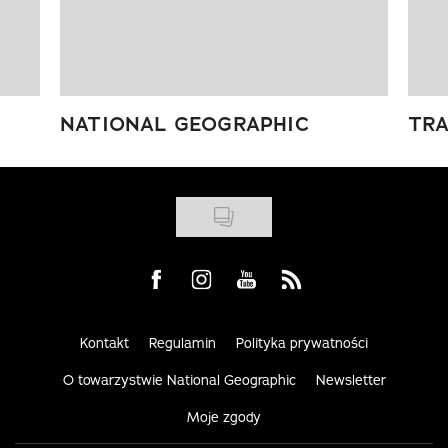
NATIONAL GEOGRAPHIC
TRA
Visit us on Facebook
Visit us on Instagram
Visit us on Youtube
Visit us on Rss
Kontakt
Regulamin
Polityka prywatności
O towarzystwie National Geographic
Newsletter
Moje zgody