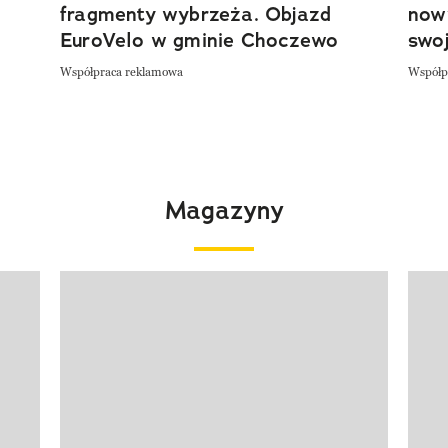
fragmenty wybrzeża. Objazd
now
EuroVelo w gminie Choczewo
swoj
Współpraca reklamowa
Współp
Magazyny
Pokazywanie elementu 1 z 4