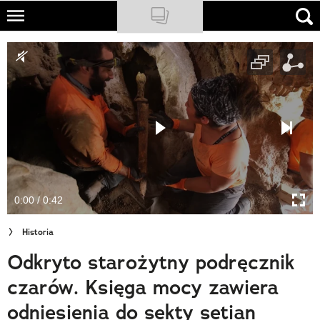
Skip
to
NATIONAL GEOGRAPHIC
main
content
TRAVELER
PODCASTY
Sklep
Newsletter
0:00 / 0:42
Cuda Polski
Historia
Wielki Konkurs Fotograficzny
Odkryto starożytny podręcznik
Trendbook Podróżniczy
czarów. Księga mocy zawiera
Polecane
odniesienia do sekty setian