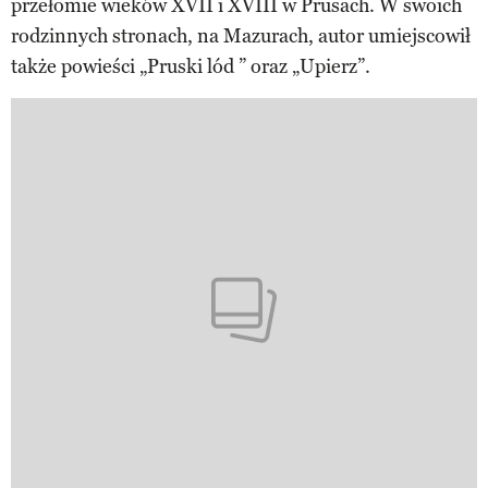
przełomie wieków XVII i XVIII w Prusach. W swoich
rodzinnych stronach, na Mazurach, autor umiejscowił
także powieści „Pruski lód ” oraz „Upierz”.