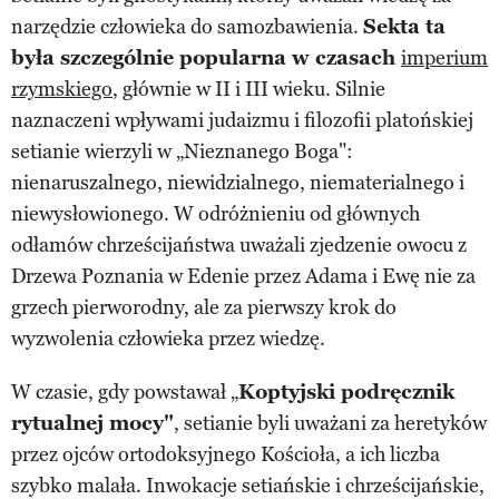
narzędzie człowieka do samozbawienia.
Sekta ta
była szczególnie popularna w czasach
imperium
rzymskiego
, głównie w II i III wieku. Silnie
naznaczeni wpływami judaizmu i filozofii platońskiej
setianie wierzyli w „Nieznanego Boga":
nienaruszalnego, niewidzialnego, niematerialnego i
niewysłowionego. W odróżnieniu od głównych
odłamów chrześcijaństwa uważali zjedzenie owocu z
Drzewa Poznania w Edenie przez Adama i Ewę nie za
grzech pierworodny, ale za pierwszy krok do
wyzwolenia człowieka przez wiedzę.
W czasie, gdy powstawał „
Koptyjski podręcznik
rytualnej mocy"
, setianie byli uważani za heretyków
przez ojców ortodoksyjnego Kościoła, a ich liczba
szybko malała. Inwokacje setiańskie i chrześcijańskie,