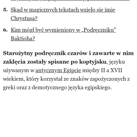
Skąd w magicznych tekstach wzięło się imię
Chrystusa?
Kim mógł być wymieniony w „Podręczniku"
Baktioha?
Starożytny podręcznik czarów i zawarte w nim
zaklęcia zostały spisane po koptyjsku
, języku
używanym w
antycznym Egipcie
między II a XVII
wiekiem, który korzystał ze znaków zapożyczonych z
greki oraz z demotycznego języka egipskiego.